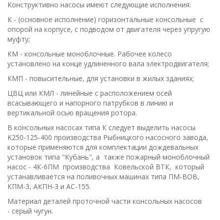
Конструктивно насосы имеют следующие исполнения:
К - (основное исполнение) горизонтальные консольные с
опорой на корпусе, с подводом от двигателя через упругую
муфту;
КМ - консольные моноблочные. Рабочее колесо
установлено на конце удлиненного вала электродвигателя;
КМП - повысительные, для установки в жилых зданиях;
ЦВЦ или КМЛ - линейные с расположением осей
всасывающего и напорного патрубков в линию и
вертикальной осью вращения ротора.
В консольных насосах типа К следует выделить насосы
K250-125-400 производства Рыбницкого насосного завода,
которые применяются для комплектации дождевальных
установок типа "Кубань", а также пожар­ный моноблочный
насос - 4К-6ПМ производства Ковельской ВТК, который
устанавливается на поливочных машинах типа ПМ-ВОВ,
КПМ-3, АКПН-3 и АС-155.
Материал деталей проточной части консольных насосов
- серый чугун.