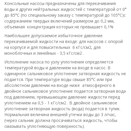
Консольные насосы предназначены для перекачивания
воды и других нейтральных жидкостей с температурой от 0°
до 85°С (по специальному заказу с температурой до 105°С)с
содержанием твердых включений размером до 0,2 мм,
объемная концентрация которых не превышает 0,1%
Наибольшее допускаемое избыточное давление
перекачиваемой жидкости на входе: для насосов с опорой
на корпусе и для повысительных 6 кГс/cм2, для
моноблочных и линейных - 3,5 кГс/см2 .
Исполнение насоса по узлу уплотнения определяется
температурой воды и давлением на входе в насос. В
одинарное сальниковое уплотнение затворная жидкость не
подается. При температуре воды свыше 85°С или при
абсолютном давлении на входе ниже атмосферного в
двойное сальниковое уплотнение подается затворная вода
под давлением, превышающем давление жидкости перед
уплотнением на 0,5 - 1 кГс/см2 . В двойное сальниковое
уплотнение затворная жидкость (вода) подается в тупик.
Нормальная величина внешней утечки воды до 3 л/час,
(через сальник должна просачиваться жидкость, чтобы
смазывать уплотняющую поверхность).