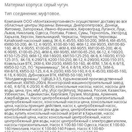
Материал корпуса: серый чугун.
Тип соединение: муфтовое.
Компания ООО «Монтажэнергоинвест» осуществляет доставку во все
областные центры Украины: Винница, Днепропетровск, Донецк,
Житомир, Запорожье, Ивано-Франковск, Кировоград, Луганск, Луцк,
Львов, Николаев, Одесса, Полтава, Ровно, Сумы, Тернополь, Ужгород,
Харьков, Херсон, Хмельницкий, Черкассы, Чернигов, Черновцы.
Катайский насосный завод, 3К-6, К-45/55, К80-50-200, 3КМ-6, KM-45/55,
КМ80-50-200, 4K-12, К-90/35, K100-80-160, 4KM-12, КМ-90/35, КМ100-80-
160, 4К-8, К-90/55, K100-65-200, 4КМ-8, КМ-90/55, KM100-65-200, 4К-6,
К-90/85, К100-65-250, 4КМ-6, КМ-90/85, KM100-65-250, 6K-12, К-160/20,
K150-125-250, 6KM-12, КМ-160/20, KM150-125-250, 6K-8, K-160/30, К150-
125-315, 8K-18, K-290/18, K200-150-250, 8К-12, К-290/30, K200-150-315,
Ковельская ВТК, 2КМ-6, КМ-20/30, KM65-50-160, 4К-6ПМ, 1,5К-6, K-8/18,
KM50-32-125, ПО "Армхиммаш", 5К-6, К-8/18, K50-32-125, 5КМ-6,
КМ-8/18, КМ50-32-125, К-6, K-20/30, К65-50-160, К-9, K-45/30, К80-65-160,
К-18, К-90/20, Дубновская ВТК, КМП65-50-160, НПО
"Молдавгидромаш", 1ЦВЦ6,3-3,5, Курьяновский производственный
комбинат, КМЛ65-200/4, Ясногорский машиностроительный завод,
К-60, K-8/18, К-20/30, К-45/30, консольные насосы, насос, насосы для
воды, цена, грн,
wtyf
, uhy, yfcjc rjycjkmysq, Украина, Россия, Казахстан,
Узбекистан, Таджикистан, Киргизия, Грузия, Молдова, Армения,
Азербайджан, Насос центробежный консольный, горизонтальный
центробежный насос, консольный насоса цена, консольные насосы
цена, насосы принцип действия, насос к, центробежный насос,
центробежный насос для воды цена, центробежные насосы для
воды, купить консольный насосный агрегат в Харькове, насос
консольный цена, насос консольный центробежный, насос
центробежный для воды, насос центробежный с электродвигателем,
насосы горизонтальные, Насос К 100-80-160 Одесса, Насос К 100-80-
160 Николаев, Насос К 100-80-160 Ровно, Насос К 100-80-