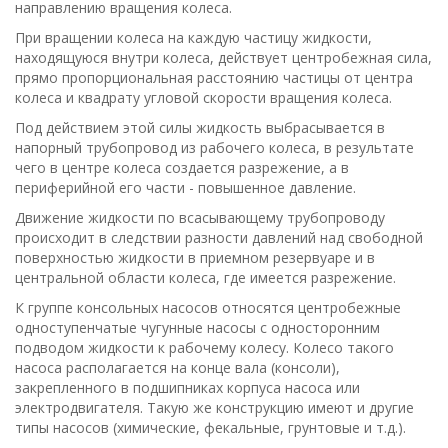
направлению вращения колеса.
При вращении колеса на каждую частицу жидкости,
находящуюся внутри колеса, действует центробежная сила,
прямо пропорциональная расстоянию частицы от центра
колеса и квадрату угловой скорости вращения колеса.
Под действием этой силы жидкость выбрасывается в
напорный трубопровод из рабочего колеса, в результате
чего в центре колеса создается разрежение, а в
периферийной его части - повышенное давление.
Движение жидкости по всасывающему трубопроводу
происходит в следствии разности давлений над свободной
поверхностью жидкости в приемном резервуаре и в
центральной области колеса, где имеется разрежение.
К группе консольных насосов относятся центробежные
одноступенчатые чугунные насосы с односторонним
подводом жидкости к рабочему колесу. Колесо такого
насоса располагается на конце вала (консоли),
закрепленного в подшипниках корпуса насоса или
электродвигателя. Такую же конструкцию имеют и другие
типы насосов (химические, фекальные, грунтовые и т.д.).