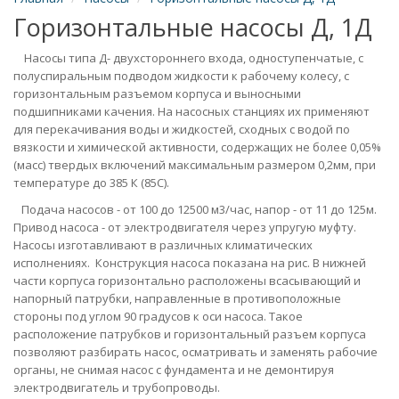
Горизонтальные насосы Д, 1Д
Насосы типа Д- двухстороннего входа, одноступенчатые, с
полуспиральным подводом жидкости к рабочему колесу, с
горизонтальным разъемом корпуса и выносными
подшипниками качения. На насосных станциях их применяют
для перекачивания воды и жидкостей, сходных с водой по
вязкости и химической активности, содержащих не более 0,05%
(масс) твердых включений максимальным размером 0,2мм, при
температуре до 385 К (85С).
Подача насосов - от 100 до 12500 м3/час, напор - от 11 до 125м.
Привод насоса - от электродвигателя через упругую муфту.
Насосы изготавливают в различных климатических
исполнениях. Конструкция насоса показана на рис. В нижней
части корпуса горизонтально расположены всасывающий и
напорный патрубки, направленные в противоположные
стороны под углом 90 градусов к оси насоса. Такое
расположение патрубков и горизонтальный разъем корпуса
позволяют разбирать насос, осматривать и заменять рабочие
органы, не снимая насос с фундамента и не демонтируя
электродвигатель и трубопроводы.