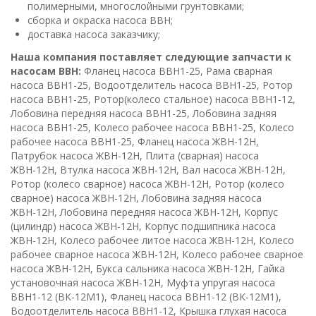
полимерными, многослойными грунтовками;
сборка и окраска насоса ВВН;
доставка насоса заказчику;
Наша компания поставляет следующие запчасти к
насосам ВВН:
Фланец насоса ВВН1-25, Рама сварная
насоса ВВН1-25, Водоотделитель насоса ВВН1-25, Ротор
насоса ВВН1-25, Ротор(колесо стальное) насоса ВВН1-12,
Лобовина передняя насоса ВВН1-25, Лобовина задняя
насоса ВВН1-25, Колесо рабочее насоса ВВН1-25, Колесо
рабочее насоса ВВН1-25, Фланец насоса ЖВН-12Н,
Патрубок насоса ЖВН-12Н, Плита (сварная) насоса
ЖВН-12Н, Втулка насоса ЖВН-12Н, Вал насоса ЖВН-12Н,
Ротор (колесо сварное) насоса ЖВН-12Н, Ротор (колесо
сварное) насоса ЖВН-12Н, Лобовина задняя насоса
ЖВН-12Н, Лобовина передняя насоса ЖВН-12Н, Корпус
(цилиндр) насоса ЖВН-12Н, Корпус подшипника насоса
ЖВН-12Н, Колесо рабочее литое насоса ЖВН-12Н, Колесо
рабочее сварное насоса ЖВН-12Н, Колесо рабочее сварное
насоса ЖВН-12Н, Букса сальника насоса ЖВН-12Н, Гайка
установочная насоса ЖВН-12Н, Муфта упругая насоса
ВВН1-12 (ВК-12М1), Фланец насоса ВВН1-12 (ВК-12М1),
Водоотделитель насоса ВВН1-12, Крышка глухая насоса