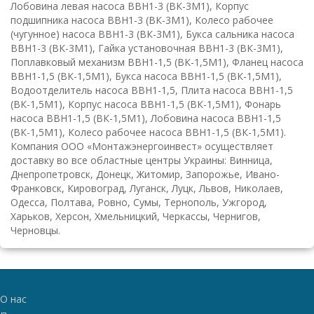
Лобовина левая насоса ВВН1-3 (ВК-3М1), Корпус
подшипника насоса ВВН1-3 (ВК-3М1), Колесо рабочее
(чугунное) насоса ВВН1-3 (ВК-3М1), Букса сальника насоса
ВВН1-3 (ВК-3М1), Гайка установочная ВВН1-3 (ВК-3М1),
Поплавковый механизм ВВН1-1,5 (ВК-1,5М1), Фланец насоса
ВВН1-1,5 (ВК-1,5М1), Букса насоса ВВН1-1,5 (ВК-1,5М1),
Водоотделитель насоса ВВН1-1,5, Плита насоса ВВН1-1,5
(ВК-1,5М1), Корпус насоса ВВН1-1,5 (ВК-1,5М1), Фонарь
насоса ВВН1-1,5 (ВК-1,5М1), Лобовина насоса ВВН1-1,5
(ВК-1,5М1), Колесо рабочее насоса ВВН1-1,5 (ВК-1,5М1).
К
омпания ООО «Монтажэнергоинвест» осуществляет
доставку во все областные центры Украины: Винница,
Днепропетровск, Донецк, Житомир, Запорожье, Ивано-
Франковск, Кировоград, Луганск, Луцк, Львов, Николаев,
Одесса, Полтава, Ровно, Сумы, Тернополь, Ужгород,
Харьков, Херсон, Хмельницкий, Черкассы, Чернигов,
Черновцы.
О нас