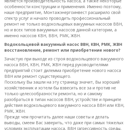
является производительность насоса, а также некоторые
особенности конструкции и применения. Именно поэтому,
наше предприятие, Монтажэнергоинвест расширило свой
спектр услуг и начало проводить профессиональный
ремонт не только водокольцевых вакуумных насосов ВВН,
но и всех типов вакуумных насосов данной категории, а
именно насосов КВН, ВВН, РМК, ЖВН.
Водокольцевой вакуумный насос ВВН, КВН, РМК, ЖВН
восстановление, ремонт или приобретение нового?
Зачастую при выходе из строя водокольцевого вакуумного
насоса ВВН, КВН, РМК, ЖВН перед руководителями
предприятий стоит дилемма приобретение нового насоса
ВВН или ремонт существующего.
Поскольку Вы зашли на эту страницу значит, Вы хороший
хозяйственник и хотели бы взвесить все за и против не
только целесообразности ремонта, но и самому
разобраться в типах насосов ВВН, устройстве и принципе
действия водокольцевого вакуумного насоса ВВН или КВН,
РМК, ЖВН.
Прежде чем прочитать далее наши советы и делать
выводы, смеем Вас заверить, что даже при самых тяжелых
условиях эксплуатации насоса, ВВН (агрессивность среды,