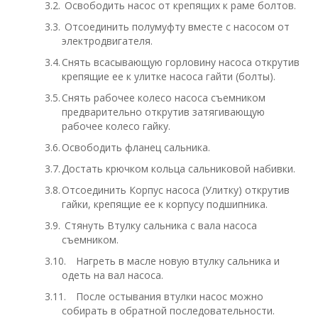
3.2.
Освободить насос от крепящих к раме болтов.
3.3.
Отсоединить полумуфту вместе с насосом от
электродвигателя.
3.4.
Снять всасывающую горловину насоса открутив
крепящие ее к улитке насоса гайти (болты).
3.5.
Снять рабочее колесо насоса съемником
предварительно открутив затягивающую
рабочее колесо гайку.
3.6.
Освободить фланец сальника.
3.7.
Достать крючком кольца сальниковой набивки.
3.8.
Отсоединить Корпус насоса (Улитку) открутив
гайки, крепящие ее к корпусу подшипника.
3.9.
Стянуть Втулку сальника с вала насоса
съемником.
3.10.
Нагреть в масле новую втулку сальника и
одеть на вал насоса.
3.11.
После остывания втулки насос можно
собирать в обратной последовательности.