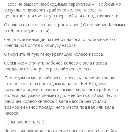
Насос не выдает необходимые параметры – Необходимо
визуально проверить рабочее колесо насоса на
целостность и чистоту отверстий для отвода жидкости.
.
Отключить насос от электропитания ( Отсоединив Клеммы
от Электродвигателя)
.
Снять всасывающий патрубок насоса, освободив его от
крепящих болтов к Корпусу насоса.
.
Открутить литую гайку крепящую колесо насоса.
.
Съемником стянуть рабочее колесо с вала насоса
предварительно разогрев рабочее колесо.
Проводим осмотр рабочего колеса на наличие трещин,
сколов, чистоты проходных каналов. Необходимо
визуально оценить износ всасывающей части рабочего
колеса (наружный диаметр должен быть 65.2 мм). Если
рабочее колесо снялось с вала насоса без усилий
возможен износ посадочного места под вал или вала
насоса.
Неисправность № 2
Через сальниковое уплотнение насоса сочится струйка