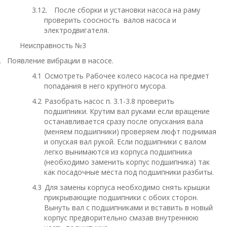
3.12.
После сборки и установки насоса на раму
проверить соосность валов насоса и
электродвигателя.
Неисправность №3
.
Появление вибрации в насосе.
4.1
Осмотреть Рабочее колесо насоса на предмет
попадания в него крупного мусора.
4.2
Разобрать насос п. 3.1-3.8 проверить
подшипники. Крутим вал руками если вращение
останавливается сразу после опускания вала
(меняем подшипники) проверяем люфт поднимая
и опуская вал рукой. Если подшипники с валом
легко вынимаются из корпуса подшипника
(необходимо заменить корпус подшипника) так
как посадочные места под подшипники разбиты.
4.3
Для замены корпуса необходимо снять крышки
прикрывающие подшипники с обоих сторон.
Вынуть вал с подшипниками и вставить в новый
корпус предворительно смазав внутреннюю