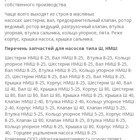
собственного производства.
Чаще всего выходят из строя в масляных
насосах: шестерни, вал, предохранительный клапан, ротор
ведомый, ротор ведущий, разгрузочный клапан, втулка
упорная, втулка сальника, кольцо упорное, пята. Реже
корпус, крышка насоса, крышка сальника.
Перечень запчастей для насосов типа Ш, НМШ:
Шестерни НМШ 8-25, Вал НМШ 8-25, Втулка 8-25, Кольцо
упорное НМШ 8-25, Шестерни НМШ 8-25, Вал НМШ 8-25,
Вал НМШ 8-25, Втулка НМШ 8-25, Кольцо упорное НМШ 8-
25, Шестерни НМШ 8-25, Вал НМШ 8-25, Вал НМШ 8-25,
Крышка НМШ 8-25, Корпус НМШ 8-25, Шестерни Ш 40, Вал
Ш 40, Вал Ш 40, Крышка НМШ 5-25, Корпус Ш 80, Шестерни
Ш 80, Вал Ш 80, Вал Ш 80, Крышка НМШ 8-25, Крышка Ш 40,
Клапан НМШ 2-40, Втулка НМШ 2-40, Кольцо упорное НМШ
2-40, Корпус НМШ 5-25, Клапан Ш 40, Клапан НМШ 5-25,
Втулка НМШ 5-25, Кольцо упорное НМШ 5-25, Корпус НМШ
8-25, Клапан Ш 80, Клапан НМШ 8-25, Втулка НМШ 8-25,
Кольцо упорное НМШ 8-25, Крышка Ш 80, Корпус НМШ 2-
40,
Торцеве ущільнення насоса НМШ 8-25.
К
омпания ООО «Монтажэнергоинвест» осуществляет