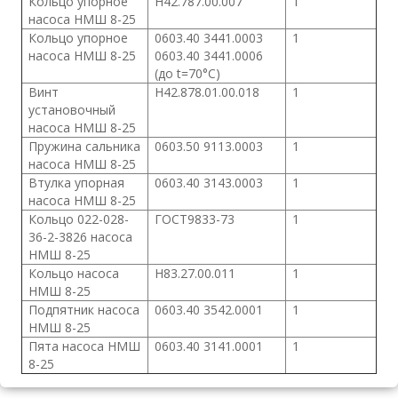
Кольцо упорное
Н42.787.00.007
1
насоса НМШ 8-25
Кольцо упорное
0603.40 3441.0003
1
насоса НМШ 8-25
0603.40 3441.0006
(до t=70°С)
Винт
Н42.878.01.00.018
1
установочный
насоса НМШ 8-25
Пружина сальника
0603.50 9113.0003
1
насоса НМШ 8-25
Втулка упорная
0603.40 3143.0003
1
насоса НМШ 8-25
Кольцо 022-028-
ГОСТ9833-73
1
36-2-3826 насоса
НМШ 8-25
Кольцо насоса
Н83.27.00.011
1
НМШ 8-25
Подпятник насоса
0603.40 3542.0001
1
НМШ 8-25
Пята насоса НМШ
0603.40 3141.0001
1
8-25