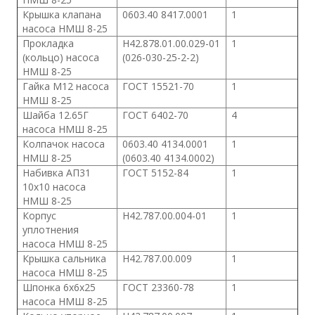
Крышка клапана
0603.40 8417.0001
1
насоса НМШ 8-25
Прокладка
Н42.878.01.00.029-01
1
(кольцо) насоса
(026-030-25-2-2)
НМШ 8-25
Гайка М12 насоса
ГОСТ 15521-70
1
НМШ 8-25
Шайба 12.65Г
ГОСТ 6402-70
4
насоса НМШ 8-25
Колпачок насоса
0603.40 4134.0001
1
НМШ 8-25
(0603.40 4134.0002)
Набивка АП31
ГОСТ 5152-84
1
10х10 насоса
НМШ 8-25
Корпус
Н42.787.00.004-01
1
уплотнения
насоса НМШ 8-25
Крышка сальника
Н42.787.00.009
1
насоса НМШ 8-25
Шпонка 6х6х25
ГОСТ 23360-78
1
насоса НМШ 8-25