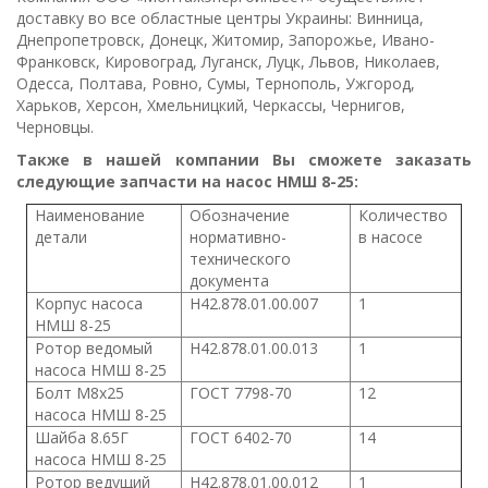
доставку во все областные центры Украины: Винница,
Днепропетровск, Донецк, Житомир, Запорожье, Ивано-
Франковск, Кировоград, Луганск, Луцк, Львов, Николаев,
Одесса, Полтава, Ровно, Сумы, Тернополь, Ужгород,
Харьков, Херсон, Хмельницкий, Черкассы, Чернигов,
Черновцы.
Также в нашей компании Вы сможете заказать
следующие запчасти на насос НМШ 8-25:
Наименование
Обозначение
Количество
детали
нормативно-
в насосе
технического
документа
Корпус насоса
Н42.878.01.00.007
1
НМШ 8-25
Ротор ведомый
Н42.878.01.00.013
1
насоса
НМШ 8-25
Болт М8х25
ГОСТ 7798-70
12
насоса
НМШ 8-25
Шайба 8.65Г
ГОСТ 6402-70
14
насоса
НМШ 8-25
Ротор ведущий
Н42.878.01.00.012
1