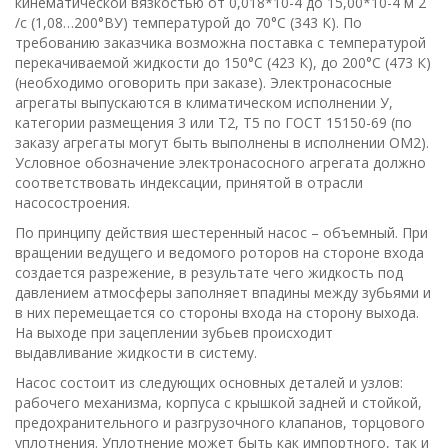
кинематической вязкостью от 0,018*10-4 до 15,00*10-4 м 2
/с (1,08…200°ВУ) температурой до 70°С (343 К). По
требованию заказчика возможна поставка с температурой
перекачиваемой жидкости до 150°С (423 К), до 200°С (473 К)
(необходимо оговорить при заказе). Электронасосные
агрегаты выпускаются в климатическом исполнении У,
категории размещения 3 или Т2, Т5 по ГОСТ 15150-69 (по
заказу агрегаты могут быть выполнены в исполнении ОМ2).
Условное обозначение электронасосного агрегата должно
соответствовать индексации, принятой в отрасли
насосостроения.
По принципу действия шестеренный насос – объемный. При
вращении ведущего и ведомого роторов на стороне входа
создается разрежение, в результате чего жидкость под
давлением атмосферы заполняет впадины между зубьями и
в них перемещается со стороны входа на сторону выхода.
На выходе при зацеплении зубьев происходит
выдавливание жидкости в систему.
Насос состоит из следующих основных деталей и узлов:
рабочего механизма, корпуса с крышкой задней и стойкой,
предохранительного и разгрузочного клапанов, торцового
уплотнения. Уплотнение может быть как импортного, так и