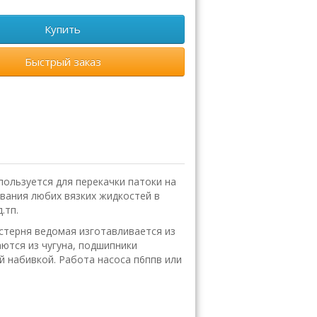
Купить
Быстрый заказ
ользуется для перекачки патоки на
ивания любих вязких жидкостей в
.тп.
естерня ведомая изготавливается из
ются из чугуна, подшипники
й набивкой. Работа насоса п6ппв или