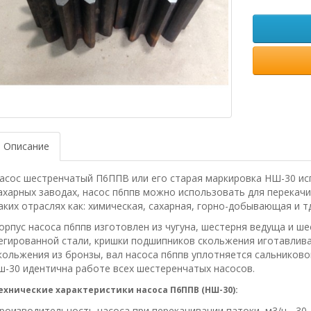
Описание
асос шестренчатый П6ППВ или его старая маркировка НШ-30 исп
ахарных заводах, насос п6ппв можно использовать для перекач
аких отраслях как: химическая, сахарная, горно-добывающая и тд
орпус насоса п6ппв изготовлен из чугуна, шестерня ведуща и ш
егированной стали, кришки подшипников скольжения иготавлива
кольжения из бронзы, вал насоса п6ппв уплотняется сальниково
ш-30 идентична работе всех шестеренчатых насосов.
ехнические характеристики насоса П6ППВ (НШ-30):
роизводительность насоса при перекачивании патоки, м3/ч - 30.