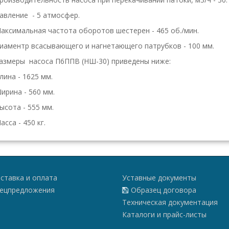
авление - 5 атмосфер.
аксимальная частота оборотов шестерен - 465 об./мин.
иаментр всасывающего и нагнетающего патрубков - 100 мм.
азмеры насоса П6ППВ (НШ-30) приведены ниже:
лина - 1625 мм.
ирина - 560 мм.
ысота - 555 мм.
асса - 450 кг.
ставка и оплата
Уставные документы
ецпредложения
Образец договора
Техническая документация
Каталоги и прайс-листы