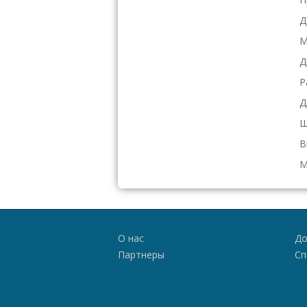
Д
М
Д
Р
Д
Ш
В
М
О нас
До
Партнеры
Сп