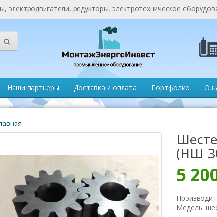
, электродвигатели, редукторы, электротехническое оборудов
Наши партнеры
Доставка и оплата
Портфолио
О н
лавная
Шесте
(НШ-3
5 20
Производит
Модель: ше