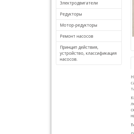
Электродвигатели
Редукторы
Мотор-редукторы
Ремонт насосов
Принцип действия,
устройство, классификация
насосов.
Н
с
т
К
л
с
н
Т
П