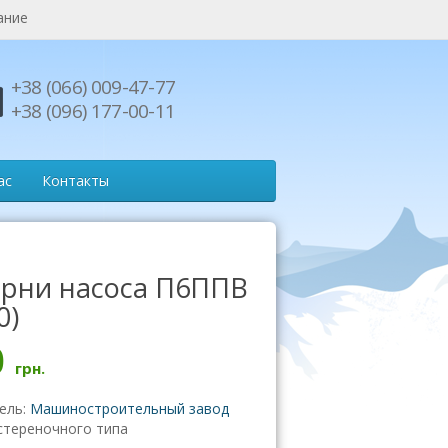
ание
+38 (066) 009-47-77
+38 (096) 177-00-11
ас
Контакты
рни насоса П6ППВ
0)
0
грн.
ель:
Машиностроительный завод
стереночного типа