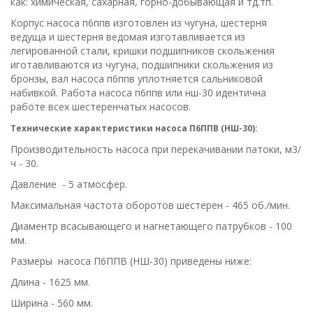
как: химическая, сахарная, горно-добывающая и тд.тп.
Корпус насоса п6ппв изготовлен из чугуна, шестерня
ведуща и шестерня ведомая изготавливается из
легированной стали, кришки подшипников скольжения
иготавливаются из чугуна, подшипники скольжения из
бронзы, вал насоса п6ппв уплотняется сальниковой
набивкой. Работа насоса п6ппв или нш-30 идентична
работе всех шестеренчатых насосов.
Технические характеристики насоса П6ППВ (НШ-30):
Производительность насоса при перекачивании патоки, м3/
ч - 30.
Давление - 5 атмосфер.
Максимальная частота оборотов шестерен - 465 об./мин.
Диаментр всасывающего и нагнетающего патрубков - 100
мм.
Размеры насоса П6ППВ (НШ-30) приведены ниже:
Длина - 1625 мм.
Ширина - 560 мм.