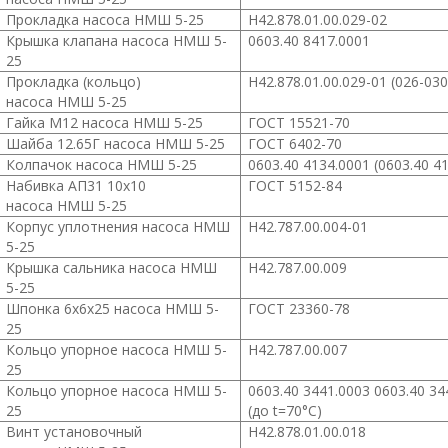
Прокладка насоса
НМШ 5-25
Н42.878.01.00.029-02
Крышка клапана насоса
НМШ 5-
0603.40 8417.0001
25
Прокладка (кольцо)
Н42.878.01.00.029-01 (026-030
насоса
НМШ 5-25
Гайка М12 насоса
НМШ 5-25
ГОСТ 15521-70
Шайба 12.65Г насоса
НМШ 5-25
ГОСТ 6402-70
Колпачок насоса
НМШ 5-25
0603.40 4134.0001 (0603.40 4
Набивка АП31 10х10
ГОСТ 5152-84
насоса
НМШ 5-25
Корпус уплотнения насоса
НМШ
Н42.787.00.004-01
5-25
Крышка сальника насоса
НМШ
Н42.787.00.009
5-25
Шпонка 6х6х25 насоса
НМШ 5-
ГОСТ 23360-78
25
Кольцо упорное насоса
НМШ 5-
Н42.787.00.007
25
Кольцо упорное насоса
НМШ 5-
0603.40 3441.0003 0603.40 34
25
(до t=70°С)
Винт установочный
Н42.878.01.00.018