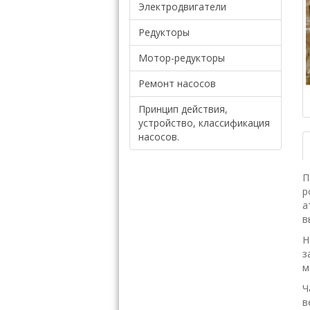
Электродвигатели
Редукторы
Мотор-редукторы
Ремонт насосов
Принцип действия,
устройство, классификация
насосов.
П
р
а
в
Н
з
м
Ч
в