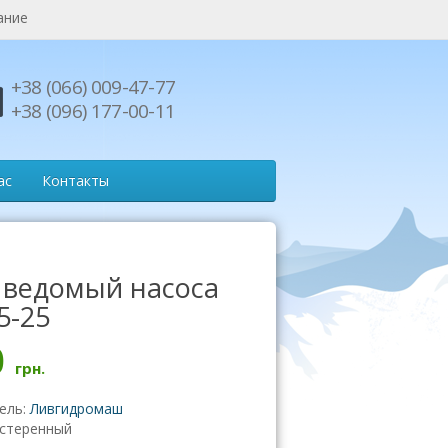
ание
+38 (066) 009-47-77
+38 (096) 177-00-11
ас
Контакты
 ведомый насоса
-25
0
грн.
ель:
Ливгидромаш
стеренный