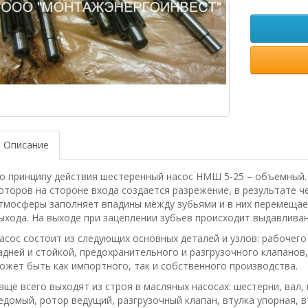
Описание
о принципу действия шестеренный насос НМШ 5-25 – объемный.
оторов на стороне входа создается разрежение, в результате ч
тмосферы заполняет впадины между зубьями и в них перемещае
ыхода. На выходе при зацеплении зубьев происходит выдавливан
асос состоит из следующих основных деталей и узлов: рабочего
адней и стойкой, предохранительного и разгрузочного клапанов
ожет быть как импортного, так и собственного производства.
аще всего выходят из строя в масляных насосах: шестерни, вал
едомый, ротор ведущий, разгрузочный клапан, втулка упорная, в