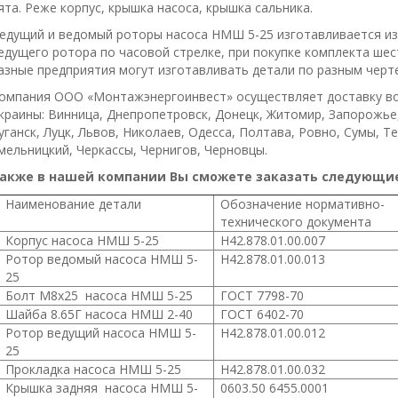
ята. Реже корпус, крышка насоса, крышка сальника.
едущий и ведомый роторы насоса НМШ 5-25 изготавливается из
едущего ротора по часовой стрелке, при покупке комплекта ше
азные предприятия могут изготавливать детали по разным черт
омпания ООО «Монтажэнергоинвест» осуществляет доставку во
краины: Винница, Днепропетровск, Донецк, Житомир, Запорожье
уганск, Луцк, Львов, Николаев, Одесса, Полтава, Ровно, Сумы, Т
мельницкий, Черкассы, Чернигов, Черновцы.
акже в нашей компании Вы сможете заказать следующие 
Наименование детали
Обозначение нормативно-
технического документа
Корпус насоса
НМШ 5-25
Н42.878.01.00.007
Ротор ведомый насоса
НМШ 5-
Н42.878.01.00.013
25
Болт М8х25 насоса
НМШ 5-25
ГОСТ 7798-70
Шайба 8.65Г насоса
НМШ 2-40
ГОСТ 6402-70
Ротор ведущий насоса
НМШ 5-
Н42.878.01.00.012
25
Прокладка насоса
НМШ 5-25
Н42.878.01.00.032
Крышка задняя насоса
НМШ 5-
0603.50 6455.0001