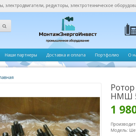
, электродвигатели, редукторы, электротехническое оборудов
Наши партнеры
Доставка и оплата
Портфолио
О н
лавная
Ротор
НМШ 5
1 98
Производит
Модель: Ше