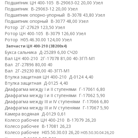
Подшипник ЦН 400-105 В-29063-02 20,00 Узел
Подшипник В-29063-12 20,00 Узел
Подшипник опорно-упорный В-3078 43,80 Узел
Подшипник опорный В-3077 48,00 Узел
Ротор 2Г-27629 123,50 Узел
Ротор ЦН 400-105 В-3079 126,60 Узел
Ротор Н05.46.30.00 124,00 Узел
Запчасти ЦН 400-210 (3В200х4)
Букса сальника Д-25289 6,00 СЧ20
Вал ЦН 400-210 2Г-17078 81,00 40-3ГП-М1
Вал 2Г-27896 80,00 40
Вал 2Г-29230 80,00 40-3ГП-М1
Втулка защитная ЦН 400-210 Д-0124 4,40
Втулка защитная Д-0125 4,40
Диафрагма между I и II ступенями Г-17061 6,80
Диафрагма между I и II ступенями Г-17062 5,90
Диафрагма между III и IV ступенями Г-17066 6,80
Диафрагма между III и IV ступенями Г-17067 5,90
Камера водяная Д-0129 0,61
Колесо рабочее ЦН 400-210 В-17079 26,20
Колесо рабочее В-17081 26,23
Колесо рабочее Н05.50.30.03 26,20
Н05.50.30.04 26,20