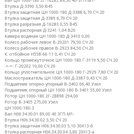
Вал ЦН 1000-180 2Г-16282 89,50 40-3ГП-М1-
Втулка Д-3390 3,50 В45
Втулка защитная ЦН 1000-180 Д-3388 6,70 СЧ 20
Втулка защитная Д-3389 6,70 СЧ 20
Втулка разрезная Д-16283 0,55 В45
Втулка распорная Д-3241 1,04 В20
Камера водяная ЦН 1000-180 Д-3410 0,00
Колесо рабочее левое В-20201 79,50 СЧ 20
Колесо рабочее правое В-2923 84,50 СЧ 20
К. отбойное Н558-66-11 0,41 СЧ 20
Кольцо промежуточное ЦН 1000-180 Г-3119 9,50 СЧ 20
-=-=- Г-20202 10,00 СЧ 20
Кольцо уплотнительное ЦН 1000-180 Г-2929 7,80 СЧ 20
Маслоотражатель ЦН 1000-180 Д-3387 0,43 СЧ 20
Подшипник опорно-упорный В-3402 66,40 Узел
Подшипник опорный ЦН 1000-180 В-3401 55,60 Узел
Ротор ЦН 1000-180 2Г-28898 294,00
Ротор В-3405 275,00 Узел
ЦН 1000-180-3
Вал Н06.34.30.01 89,00 40 3ГП-М1-
Втулка Н06.34.30.02 3,50 СЧ 20
Втулка защитная Н06.34.30.03 5,10 30Х13-б
Втулка распорная Н06.34.30.04 3,80 20Х13-а