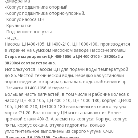
-Диафрагма
-Корпус подшипника опорный
-Корпус подшипника опорно-упорный.
-Корпус насоса ЦН
-Крыльчатки
-Подшипниковые узлы.
- и др...
Насосы ЦН400-105, ЦН400-210, ЦН1000-180.. производятся
в Украине на Сумском насосном заводе Насосэнергомаш.
Старые маркировки ЦН 400-105б и ЦН 400-210б
- 3В200х2 и
3В200х4 соответственно.
Используются Насосы ЦН для подачи воды температурой
до 85. Чистой технической воды. Нередко как установки
водоотведения в карьерах, каналах, водоснабжении и пр.
Запчасти ЦН 400-105б. Материалы.
Большая часть запчастей, в том числе и рабочие колеса к
насосу ЦН 400-105, ЦН 400-210, ЦН 1000-180, корпус ЦН400-
105, ЦН400-210, ЦН1000-180 выполнены из серого чугуна
марки СЧ-20. Вал к насосу ЦН изготавливают из более
прочной стали 40Х-3, А элементы корпуса: Корпус, корпус
пяты, корпус секции, втулка гидропяты, кольцо
уплотнительное выполнены из серого чугуна СЧ20.
Запчасти ЦН 400-210б. Слабые зоны.