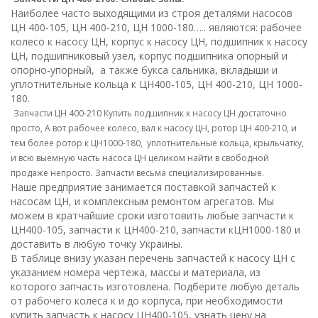
Наиболее часто выходящими из строя деталями насосов
ЦН 400-105, ЦН 400-210, ЦН 1000-180….. являются: рабочее
колесо к насосу ЦН, корпус к насосу ЦН, подшипник к насосу
ЦН, подшипниковый узел, корпус подшипника опорный и
опорно-упорный, а также букса сальника, вкладыши и
уплотнительные кольца к ЦН400-105, ЦН 400-210, ЦН 1000-
180.
Запчасти ЦН 400-210 Купить подшипник к насосу ЦН достаточно
просто, А вот рабочее колесо, вал к насосу ЦН, ротор ЦН 400-210, и
тем более ротор к ЦН1000-180, уплотнительные кольца, крыльчатку,
и всю выемную часть насоса ЦН целиком найти в свободной
продаже непросто. Запчасти весьма специализированные.
Наше предприятие занимается поставкой запчастей к
насосам ЦН, и комплексным ремонтом агрегатов. Мы
можем в кратчайшие сроки изготовить любые запчасти к
ЦН400-105, запчасти к ЦН400-210, запчасти кЦН1000-180 и
доставить в любую точку Украины.
В таблице внизу указан перечень запчастей к насосу ЦН с
указанием номера чертежа, массы и материала, из
которого запчасть изготовлена. Подберите любую деталь
от рабочего колеса к и до корпуса, при необходимости
купить запчасть к насосу ЦН400-105, узнать цену на