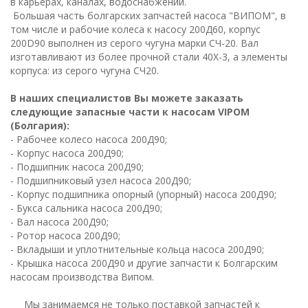
в карьерах, каналах, водоснабжении
.
Большая часть болгарских запчастей
насоса
"ВИПОМ", в
том числе и рабочие колеса к насосу 200Д60, корпус
200D90 выполнен из серого чугуна марки СЧ-20. Вал
изготавливают из более прочной стали 40Х-3, а элементы
корпуса: из серого чугуна СЧ20.
В наших
специалистов Вы можете заказать
следующие запасные части к насосам
VIPOM
(
Болгария
)
:
- Рабочее колесо
насоса
200Д90;
- К
орпус
насоса
200Д90;
- П
одшипник
насоса
200Д90;
- П
одшипниковый узел
насоса 200Д90;
- К
орпус подшипника опорный (упорный)
насоса
200Д90;
- Б
укса сальника
насоса
200Д90;
- Вал насоса
200Д90;
- Ротор насоса
200Д90;
- В
кладыши и уплотнительные кольца
насоса
200Д90;
- К
рышка
насоса
200Д90 и другие запчасти к Болгарским
насосам производства Випом.
Мы занимаемся
не только
поставкой запчастей к