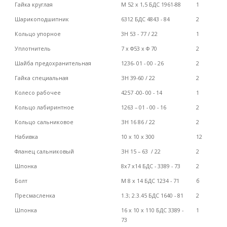
Гайка круглая
M
52 х 1,5 БДC
1961-88
1
Шарикоподшипник
6
3
12 БДC 484
3
-
8
4
2
Кольцо упорное
3Н 53 - 77 / 22
1
Уплотнитель
7 х Ф5
3
х Ф 70
2
Шайба предохранительная
1236- 01 - 00 - 26
2
Гайка специальная
ЗН
3
9
-60
/
22
2
Колесо рабочее
4257 -00- 00 - 14
1
Кольцо лабиринтное
1263 – 01 - 00 - 16
2
Кольцо сальниковое
ЗН 1
6
86
/
22
2
Набивка
10 х 10 х
3
00
12
Фланец сальниковый
ЗН
15
– 63 / 22
2
Шпонка
8х7 х14 БДС - 3389 - 7
3
2
Болт
M 8
х 14 БДC 12
3
4 - 71
б
Пресмасленка
1.3; 2
.
3.45
БД
C 1640 -
8
1
2
Шпонка
1
6
х
10
х
110
БД
C
3389
-
1
7
3