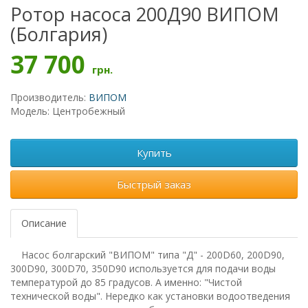
Ротор насоса 200Д90 ВИПОМ
(Болгария)
37 700
грн.
Производитель:
ВИПОМ
Модель: Центробежный
Купить
Быстрый заказ
Описание
Насос болгарский "ВИПОМ" типа "Д" - 200D60, 200
D
90,
300
D
90
, 300
D
70, 350
D
90 используется для подачи воды
температурой до 85 градусов. А именно: "Чистой
технической воды". Нередко как установки водоотведения