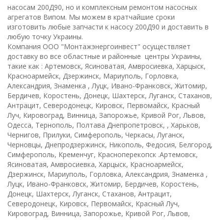
насосам 200Д90,
но и
комплексным ремонтом
насосных
агрегатов Випом. Мы можем в кратчайшие сроки
изготовить любые запчасти к насосу 200Д90 и доставить в
любую точку Украины.
Компани
я
ООО "Монтажэнергоинвест" осуществляет
доставку во все областные и районные центры Украины,
такие как : Артемовск, Ясиноватая, Амвросиевка, Харцыск,
Красноармейск, Дзержинск, Мариуполь, Горловка,
Александрия, Знаменка , Луцк, Ивано-Франковск, Житомир,
Бердичев, Коростень, Донецк, Шахтерск, Луганск, Стаханов,
Антрацит, Северодонецк, Кировск, Первомайск, Красный
Луч, Кировоград, Винница, Запорожье, Кривой Рог, Львов,
Одесса, Тернополь, Полтава Днепропетровск, , Харьков,
Чернигов, Прилуки, Симферополь, Черкасы, Луганск,
Черновцы, Днепродзержинск, Никополь, Федосия, Белгород,
Симферополь, Кременчуг, Красноперекопск .Артемовск,
Ясиноватая, Амвросиевка, Харцыск, Красноармейск,
Дзержинск, Мариуполь, Горловка, Александрия, Знаменка ,
Луцк, Ивано-Франковск, Житомир, Бердичев, Коростень,
Донецк, Шахтерск, Луганск, Стаханов, Антрацит,
Северодонецк, Кировск, Первомайск, Красный Луч,
Кировоград, Винница, Запорожье, Кривой Рог, Львов,