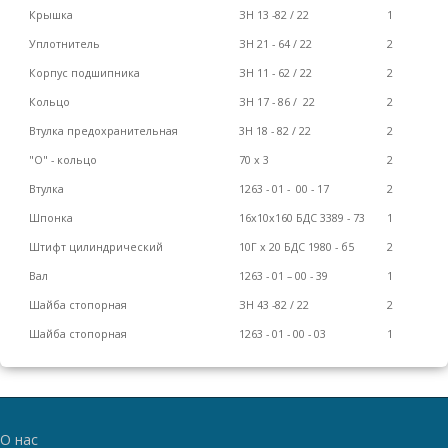
Крышка
ЗН
1
3
-
8
2
/
22
1
Уплотнитель
ЗН 21 - 64 / 22
2
Корпус подшипника
ЗН 11 - 62 / 22
2
Кольцо
ЗН 17 - 86 / 22
2
Втулка предохранительная
3Н 18 - 82 / 22
2
"О" - кольцо
7
0 х 3
2
Втулка
1263 - 01 - 00
- 17
2
Шпонка
16х10х160 БДС 3389 - 73
1
Штифт цилиндрический
10Г х 20 БДC
19
8
0
- б5
2
Вал
1263 - 01 – 00 - 39
1
Шайба стопорная
ЗН 43 -82 / 22
2
Шайба стопорная
1263 - 01 - 00 - 03
1
О нас