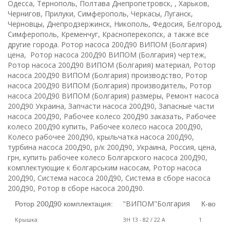
Одесса, Тернополь, Полтава Днепропетровск, , Харьков,
Чернигов, Прилуки, Симферополь, Черкасы, Луганск,
Черновцы, Днепродзержинск, Никополь, Федосия, Белгород,
Симферополь, Кременчуг, Красноперекопск, а также все
другие города. Ротор насоса 200Д90 ВИПОМ (Болгария)
цена, Ротор насоса 200Д90 ВИПОМ (Болгария) чертеж,
Ротор насоса 200Д90 ВИПОМ (Болгария) материал, Ротор
насоса 200Д90 ВИПОМ (Болгария) производство, Ротор
насоса 200Д90 ВИПОМ (Болгария)
производитель,
Ротор
насоса 200Д90 ВИПОМ (Болгария) размеры, Ремонт насоса
200Д90 Украина, Запчасти насоса 200Д90, Запасные части
насоса 200Д90, Рабочее колесо 200Д90 заказать, Рабочее
колесо 200Д90 купить
,
Рабочее колесо насоса 200Д90,
К
олесо рабочее 200Д90, крыльчатка насоса 200Д90,
турбина насоса 200Д90, р/к 200Д90, Украина, Россия, цена,
грн, купить рабочее колесо
Болгарского насоса
200Д90,
комплектующие к
болгарським насосам
,
Ротор насоса
200Д90
, Система насоса
200Д90
, Система в сборе насоса
200Д90
, Ротор в сборе насоса
200Д90
.
"ВИПОМ"Болгария
Ротор 200Д90 комплектация:
К-во
Крышка
ЗН 13 -
8
2
/ 22
A
1