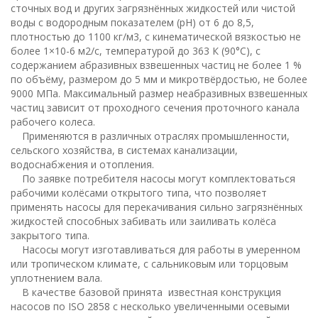
сточных вод и других загрязнённых жидкостей или чистой
воды с водородным показателем (рН) от 6 до 8,5,
плотностью до 1100 кг/м3, с кинематической вязкостью не
более 1×10-6 м2/с, температурой до 363 К (90°С), с
содержанием абразивных взвешенных частиц не более 1 %
по объёму, размером до 5 мм и микротвёрдостью, не более
9000 МПа. Максимальный размер неабразивных взвешенных
частиц зависит от проходного сечения проточного канала
рабочего колеса.
Применяются в различных отраслях промышленности,
сельского хозяйства, в системах канализации,
водоснабжения и отопления.
По заявке потребителя насосы могут комплектоваться
рабочими колёсами открытого типа, что позволяет
применять насосы для перекачивания сильно загрязнённых
жидкостей способных забивать или заиливать колёса
закрытого типа.
Насосы могут изготавливаться для работы в умеренном
или тропическом климате, с сальниковым или торцовым
уплотнением вала.
В качестве базовой принята известная конструкция
насосов по ISO 2858 с несколько увеличенными осевыми