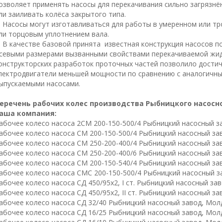
озволяет применять насосы для перекачивания сильно загрязн
ли заиливать колёса закрытого типа.
асосы могут изготавливаться для работы в умеренном или тр
ли торцовым уплотнением вала.
 качестве базовой принята известная конструкция насосов по
севыми размерами вызванными свойствами перекачиваемой жид
онструкторских разработок проточных частей позволило достич
лектродвигатели меньшей мощности по сравнению с аналогичны
ыпускаемыми насосами.
еречень рабочих колес производства Рыбницкого насосно
аша компания:
абочее колесо насоса 2СМ 200-150-500/4 Рыбницкий насосный з
абочее колесо насоса СМ 200-150-500/4 Рыбницкий насосный за
абочее колесо насоса СМ 250-200-400/4 Рыбницкий насосный за
абочее колесо насоса СМ 250-200-400/6 Рыбницкий насосный за
абочее колесо насоса СМ 200-150-540/4 Рыбницкий насосный за
абочее колесо насоса СМС 200-150-500/4 Рыбницкий насосный з
абочее колесо насоса СД 450/95х2, I ст. Рыбницкий насосный за
абочее колесо насоса СД 450/95х2, II ст. Рыбницкий насосный з
абочее колесо насоса СД 32/40 Рыбницкий насосный завод, Мол
абочее колесо насоса СД 16/25 Рыбницкий насосный завод, Мол