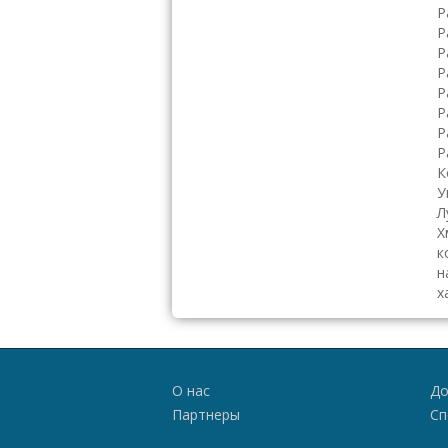
Р
Р
Р
Р
Р
Р
Р
Р
К
У
Л
Х
к
н
х
О нас
До
Партнеры
Сп