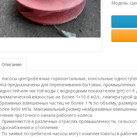
Модель: Це
Описание
асосы центробежные горизонтальные, консольные одноступен
ипа предназначены для перекачивания бытовых, промышленных с
идкостей или чистой воды с водородным показателем (рН) от 6 д
инематической вязкостью не более 1×10-6 м2/с, температурой до
бразивных взвешенных частиц не более 1 % по объёму, размеро
олее 9000 МПа. Максимальный размер неабразивных взвешенных
ечения проточного канала рабочего колеса.
рименяются в различных отраслях промышленности, сельского 
одоснабжения и отопления.
о заявке потребителя насосы могут комплектоваться рабочим