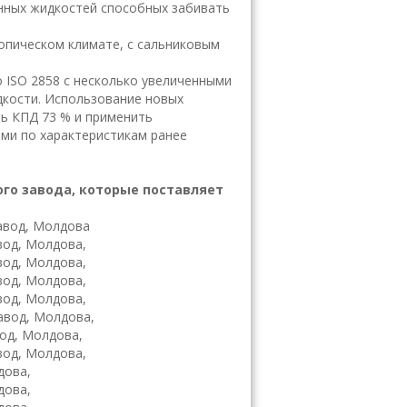
ённых жидкостей способных забивать
опическом климате, с сальниковым
 ISO 2858 с несколько увеличенными
кости. Использование новых
ь КПД 73 % и применить
ми по характеристикам ранее
го завода, которые поставляет
авод, Молдова
вод, Молдова,
вод, Молдова,
вод, Молдова,
вод, Молдова,
авод, Молдова,
вод, Молдова,
авод, Молдова,
дова,
дова,