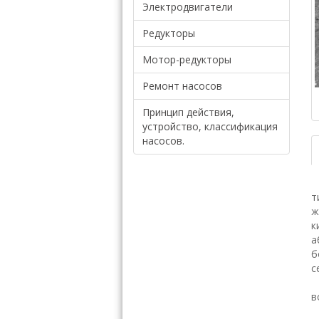
Электродвигатели
Редукторы
Мотор-редукторы
Ремонт насосов
Принцип действия,
устройство, классификация
насосов.
Н
т
ж
к
а
б
с
П
в
П