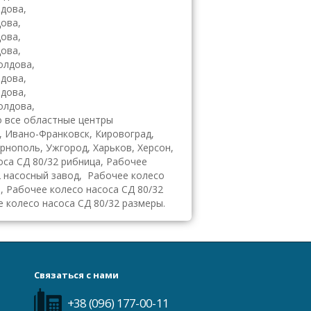
дова,
ова,
ова,
ова,
олдова,
дова,
дова,
олдова,
 все областные центры
, Ивано-Франковск, Кировоград,
ернополь, Ужгород, Харьков, Херсон,
оса СД 80/32 рибница, Рабочее
2 насосный завод, Рабочее колесо
ь, Рабочее колесо насоса СД 80/32
е колесо насоса СД 80/32 размеры.
Связаться с нами
+38 (096) 177-00-11