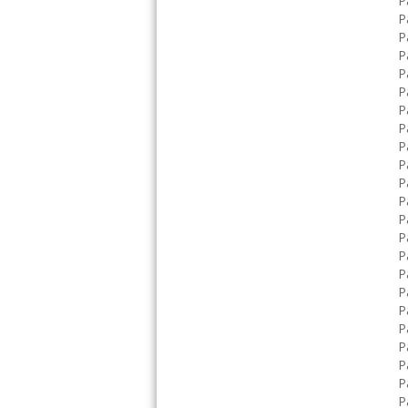
Р
Р
Р
Р
Р
Р
Р
Р
Р
Р
Р
Р
Р
Р
Р
Р
Р
Р
Р
Р
Р
Р
Р