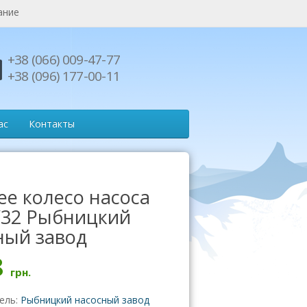
ание
+38 (066) 009-47-77
+38 (096) 177-00-11
ас
Контакты
ее колесо насоса
/32 Рыбницкий
ный завод
8
грн.
ель:
Рыбницкий насосный завод