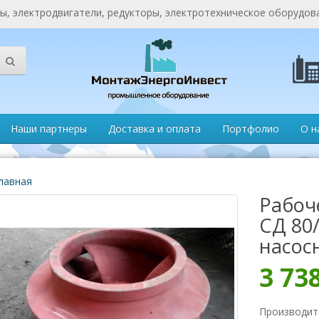
, электродвигатели, редукторы, электротехническое оборудов
Наши партнеры
Доставка и оплата
Портфолио
О н
лавная
Рабоч
СД 80
насос
3 73
Производит