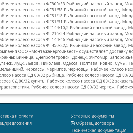
абочее колесо насоса ФГ800/33 Рыбницкий насосный завод, Мол
абочее колесо насоса ФГ51/58 Рыбницкий насосный завод, Молд
абочее колесо насоса ФГ81/18 Рыбницкий насосный завод, Молд
абочее колесо насоса ФГ81/31 Рыбницкий насосный завод, Молд
абочее колесо насоса ФГ144/10,5 Рыбницкий насосный завод, М
абочее колесо насоса ФГ216/24 Рыбницкий насосный завод, Мол
абочее колесо насоса ФГ144/46 Рыбницкий насосный завод, Мол
абочее колесо насоса ФГ450/22,5 Рыбницкий насосный завод, М
омпания ООО «Монтажэнергоинвест» осуществляет доставку во
краины: Винница, Днепропетровск, Донецк, Житомир, Запорожье
уганск, Луцк, Львов, Николаев, Одесса, Полтава, Ровно, Сумы, Т
мельницкий, Черкассы, Чернигов, Черновцы, Рабочее колесо нас
олесо насоса СД 80/32 рыбница, Рабочее колесо насоса СД 80/3
асоса СД 80/32 купить, Рабочее колесо насоса СД 80/32 заказат
арактеристики, Рабочее колесо насоса СД 80/32 чертеж, Рабоче
ставка и оплата
Уставные документы
ецпредложения
Образец договора
Техническая документация