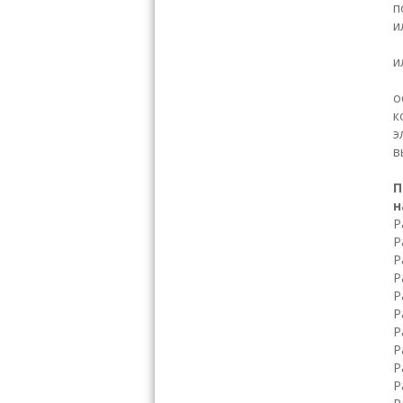
п
и
Н
и
В
о
к
э
в
П
н
Р
Р
Р
Р
Р
Р
Р
Р
Р
Р