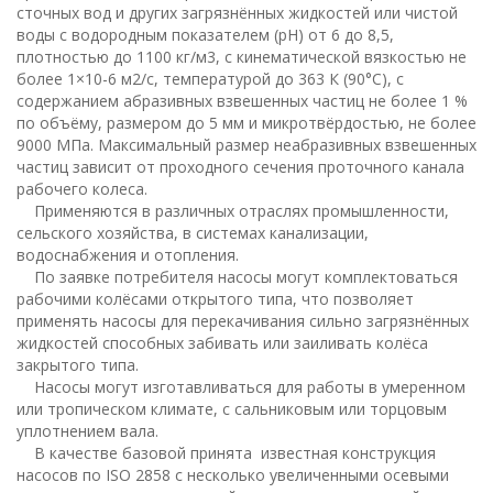
сточных вод и других загрязнённых жидкостей или чистой
воды с водородным показателем (рН) от 6 до 8,5,
плотностью до 1100 кг/м3, с кинематической вязкостью не
более 1×10-6 м2/с, температурой до 363 К (90°С), с
содержанием абразивных взвешенных частиц не более 1 %
по объёму, размером до 5 мм и микротвёрдостью, не более
9000 МПа. Максимальный размер неабразивных взвешенных
частиц зависит от проходного сечения проточного канала
рабочего колеса.
Применяются в различных отраслях промышленности,
сельского хозяйства, в системах канализации,
водоснабжения и отопления.
По заявке потребителя насосы могут комплектоваться
рабочими колёсами открытого типа, что позволяет
применять насосы для перекачивания сильно загрязнённых
жидкостей способных забивать или заиливать колёса
закрытого типа.
Насосы могут изготавливаться для работы в умеренном
или тропическом климате, с сальниковым или торцовым
уплотнением вала.
В качестве базовой принята известная конструкция
насосов по ISO 2858 с несколько увеличенными осевыми