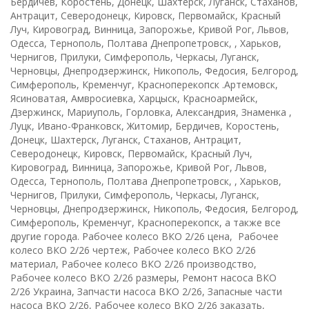
Бердичев, Коростень, Донецк, Шахтерск, Луганск, Стаханов,
Антрацит, Северодонецк, Кировск, Первомайск, Красный
Луч, Кировоград, Винница, Запорожье, Кривой Рог, Львов,
Одесса, Тернополь, Полтава Днепропетровск, , Харьков,
Чернигов, Прилуки, Симферополь, Черкасы, Луганск,
Черновцы, Днепродзержинск, Никополь, Федосия, Белгород,
Симферополь, Кременчуг, Красноперекопск .Артемовск,
Ясиноватая, Амвросиевка, Харцыск, Красноармейск,
Дзержинск, Мариуполь, Горловка, Александрия, Знаменка ,
Луцк, Ивано-Франковск, Житомир, Бердичев, Коростень,
Донецк, Шахтерск, Луганск, Стаханов, Антрацит,
Северодонецк, Кировск, Первомайск, Красный Луч,
Кировоград, Винница, Запорожье, Кривой Рог, Львов,
Одесса, Тернополь, Полтава Днепропетровск, , Харьков,
Чернигов, Прилуки, Симферополь, Черкасы, Луганск,
Черновцы, Днепродзержинск, Никополь, Федосия, Белгород,
Симферополь, Кременчуг, Красноперекопск, а также все
другие города. Рабочее колесо ВКО 2/26 цена, Рабочее
колесо ВКО 2/26 чертеж, Рабочее колесо ВКО 2/26
материал, Рабочее колесо ВКО 2/26 производство,
Рабочее колесо ВКО 2/26 размеры, Ремонт насоса ВКО
2/26 Украина, Запчасти насоса ВКО 2/26, Запасные части
насоса ВКО 2/26, Рабочее колесо ВКО 2/26 заказать,