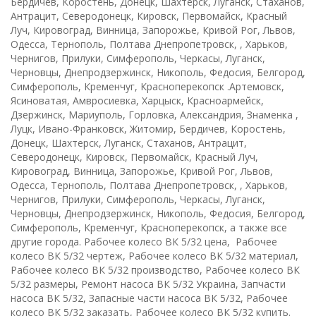
Бердичев, Коростень, Донецк, Шахтерск, Луганск, Стаханов,
Антрацит, Северодонецк, Кировск, Первомайск, Красный
Луч, Кировоград, Винница, Запорожье, Кривой Рог, Львов,
Одесса, Тернополь, Полтава Днепропетровск, , Харьков,
Чернигов, Прилуки, Симферополь, Черкасы, Луганск,
Черновцы, Днепродзержинск, Никополь, Федосия, Белгород,
Симферополь, Кременчуг, Красноперекопск .Артемовск,
Ясиноватая, Амвросиевка, Харцыск, Красноармейск,
Дзержинск, Мариуполь, Горловка, Александрия, Знаменка ,
Луцк, Ивано-Франковск, Житомир, Бердичев, Коростень,
Донецк, Шахтерск, Луганск, Стаханов, Антрацит,
Северодонецк, Кировск, Первомайск, Красный Луч,
Кировоград, Винница, Запорожье, Кривой Рог, Львов,
Одесса, Тернополь, Полтава Днепропетровск, , Харьков,
Чернигов, Прилуки, Симферополь, Черкасы, Луганск,
Черновцы, Днепродзержинск, Никополь, Федосия, Белгород,
Симферополь, Кременчуг, Красноперекопск, а также все
другие города. Рабочее колесо ВК 5/32 цена, Рабочее
колесо ВК 5/32 чертеж, Рабочее колесо ВК 5/32 материал,
Рабочее колесо ВК 5/32 производство, Рабочее колесо ВК
5/32 размеры, Ремонт насоса ВК 5/32 Украина, Запчасти
насоса ВК 5/32, Запасные части насоса ВК 5/32, Рабочее
колесо ВК 5/32 заказать, Рабочее колесо ВК 5/32 купить.