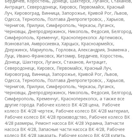
Бердичев, Коростень, Донецк, Шахтерск, Луганск, Стаханов,
Антрацит, Северодонецк, Кировск, Первомайск, Красный
Луч, Кировоград, Винница, Запорожье, Кривой Рог, Львов,
Одесса, Тернополь, Полтава Днепропетровск, , Харьков,
Чернигов, Прилуки, Симферополь, Черкасы, Луганск,
Черновцы, Днепродзержинск, Никополь, Федосия, Белгород,
Симферополь, Кременчуг, Красноперекопск .Артемовск,
Ясиноватая, Амвросиевка, Харцыск, Красноармейск,
Дзержинск, Мариуполь, Горловка, Александрия, Знаменка ,
Луцк, Ивано-Франковск, Житомир, Бердичев, Коростень,
Донецк, Шахтерск, Луганск, Стаханов, Антрацит,
Северодонецк, Кировск, Первомайск, Красный Луч,
Кировоград, Винница, Запорожье, Кривой Рог, Львов,
Одесса, Тернополь, Полтава Днепропетровск, , Харьков,
Чернигов, Прилуки, Симферополь, Черкасы, Луганск,
Черновцы, Днепродзержинск, Никополь, Федосия, Белгород,
Симферополь, Кременчуг, Красноперекопск, а также все
другие города. Рабочее колесо ВК 4/28 цена, Рабочее
колесо ВК 4/28 чертеж, Рабочее колесо ВК 4/28 материал,
Рабочее колесо ВК 4/28 производство, Рабочее колесо ВК
4/28 размеры, Ремонт насоса ВК 4/28 Украина, Запчасти
насоса ВК 4/28, Запасные части насоса ВК 4/28, Рабочее
колесо ВК 4/28 заказать, Рабочее колесо ВК 4/28 купить.