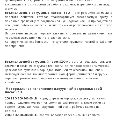
цилиндрической формы. Ротор вакуумного насоса уложен с
эксцентриситетом и состоит из рабочего колеса, закрепленного на валу,
и втулок.
Водокольцевые вакуумные насосы SZO
- это ротационная машина
простого действия, которая транспортирует газообразную среду с
помощью вращающего водяного кольца. Водяное кольцо приводится во
вращение рабочим колесом, эксцентрически расположенном в корпусе
машины.
Исполнение насосов: горизонтальные с осевым направлением газа
через всасывающие и нагнетательные окна.
Конструктивная особенность - отсутствие трущихся частей в рабочем
пространстве.
Водокольцевой вакуумный насос SZO
и агрегаты предназначены для
откачки и создания вакуума в технологических процессах в химической,
целлюлозно-бумажной, горнодобывающей, текстильной, пищевой,
металлургической, машиностроительной, фармацевтической и других
отраслях промышленности, а также в коммунальном и сельском
хозяйствах.
Материальное исполнение вакуумный водокольцевой
насос SZO
200-SZO-500-500-00-LN
- корпус, крышки корпуса, крышка уплотнения,
корпус подшипников, вентиляционные распределительные доски из
серого чугуна, вал из конструкционной стали, рабочее колесо из
бронзы.
200-SZO-500-500-00-LC
- корпус, рабочее колесо, крышки корпуса,