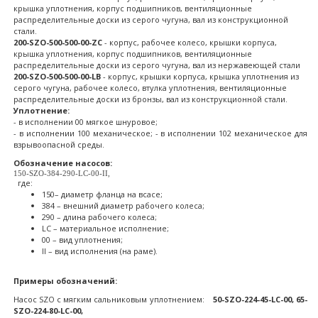
крышка уплотнения, корпус подшипников, вентиляционные
распределительные доски из серого чугуна, вал из конструкционной
стали.
200-SZO-500-500-00-ZC
- корпус, рабочее колесо, крышки корпуса,
крышка уплотнения, корпус подшипников, вентиляционные
распределительные доски из серого чугуна, вал из нержавеющей стали
200-SZO-500-500-00-LB
- корпус, крышки корпуса, крышка уплотнения из
серого чугуна, рабочее колесо, втулка уплотнения, вентиляционные
распределительные доски из бронзы, вал из конструкционной стали.
Уплотнение:
- в исполнении 00 мягкое шнуровое;
- в исполнении 100 механическое; - в исполнении 102 механическое для
взрывоопасной среды.
Обозначение насосов:
150-SZO-384-290-LC-00-II,
где:
150– диаметр фланца на всасе;
384 – внешний диаметр рабочего колеса;
290 – длина рабочего колеса;
LC – материальное исполнение;
00 – вид уплотнения;
II – вид исполнения (на раме).
Примеры обозначений:
Насос SZO с мягким сальниковым уплотнением:
50-SZO-224-45-LC-00, 65-
SZO-224-80-LC-00,