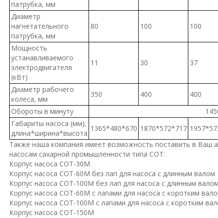
патрубка, мм
Диаметр
нагнетательного
80
100
100
патрубка, мм
Мощность
устанавливаемого
11
30
37
электродвигателя
(кВт)
Диаметр рабочего
350
400
400
колеса, мм
Обороты в минуту
145
Габариты насоса (мм),
1365*480*670
1870*572*717
1957*57
длина*ширина*высота
Также наша компания имеет возможность поставить в Ваш а
насосам сахарной промышленности типа СОТ:
Корпус насоса СОТ-30М
Корпус насоса СОТ-60М без лап для насоса с длинным валом
Корпус насоса СОТ-100М без лап для насоса с длинным вало
Корпус насоса СОТ-60М с лапами для насоса с коротким вал
Корпус насоса СОТ-100М с лапами для насоса с коротким ва
Корпус насоса СОТ-150М