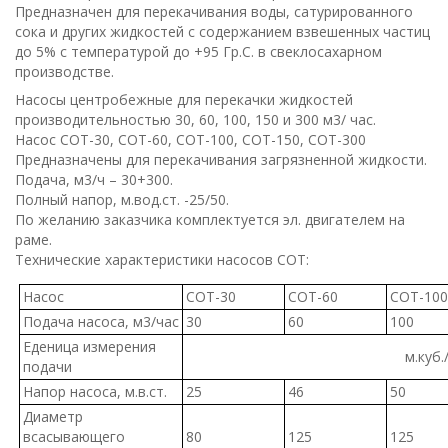
Предназначен для перекачивания воды, сатурированного
сока и других жидкостей с содержанием взвешенных частиц
до 5% с температурой до +95 Гр.С. в свеклосахарном
производстве.
Насосы центробежные для перекачки жидкостей
производительностью 30, 60, 100, 150 и 300 м3/ час.
Насос СОТ-30, СОТ-60, СОТ-100, СОТ-150, СОТ-300
Предназначены для перекачивания загрязненной жидкости.
Подача, м3/ч – 30+300.
Полный напор, м.вод.ст. -25/50.
По желанию заказчика комплектуется эл. двигателем на
раме.
Технические характеристики насосов СОТ:
Насос
СОТ-30
СОТ-60
СОТ-100
Подача насоса, м3/час
30
60
100
Еденица измерения
м.куб.
подачи
Напор насоса, м.в.ст.
25
46
50
Диаметр
всасывающего
80
125
125