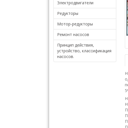
Электродвигатели
Редукторы
Мотор-редукторы
Ремонт насосов
Принцип действия,
устройство, классификация
насосов.
Н
о
п
5
Н
Н
П
П
П
П