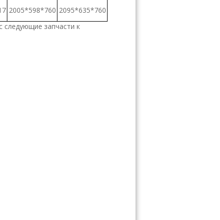
17
2005*598*760
2095*635*760
с следующие запчасти к