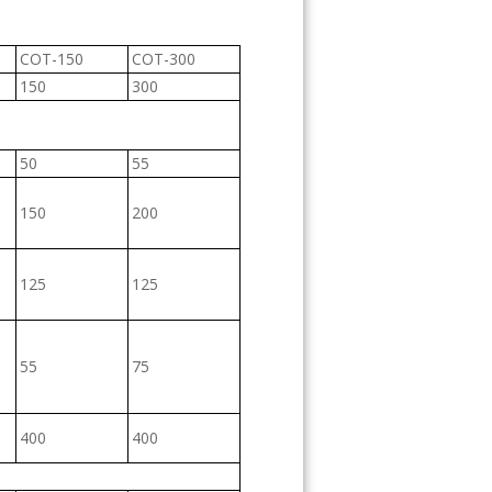
СОТ-150
СОТ-300
150
300
50
55
150
200
125
125
55
75
400
400