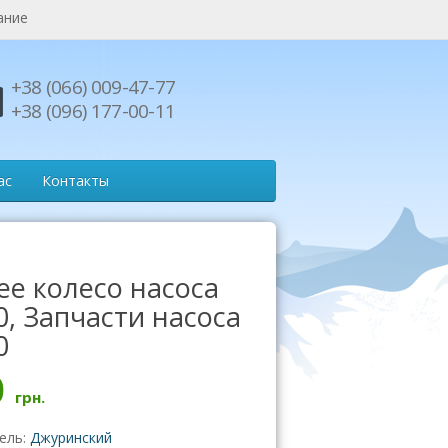
ание
+38 (066) 009-47-77
+38 (096) 177-00-11
ас
Контакты
ее колесо насоса
0, Запчасти насоса
0
0
грн.
ель:
Джуринский