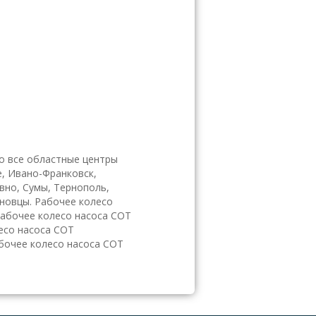
о все областные центры
е, Ивано-Франковск,
овно, Сумы, Тернополь,
рновцы. Рабочее колесо
Рабочее колесо насоса СОТ
есо насоса СОТ
абочее колесо насоса СОТ