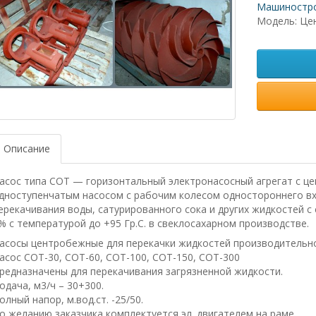
Машиностро
Модель: Це
Описание
асос типа СОТ — горизонтальный электронасосный агрегат с 
дноступенчатым насосом с рабочим колесом одностороннего вх
ерекачивания воды, сатурированного сока и других жидкостей 
% с температурой до +95 Гр.С. в свеклосахарном производстве.
асосы центробежные для перекачки жидкостей производительность
асос СОТ-30, СОТ-60, СОТ-100, СОТ-150, СОТ-300
редназначены для перекачивания загрязненной жидкости.
одача, м3/ч – 30+300.
олный напор, м.вод.ст. -25/50.
о желанию заказчика комплектуется эл. двигателем на раме.