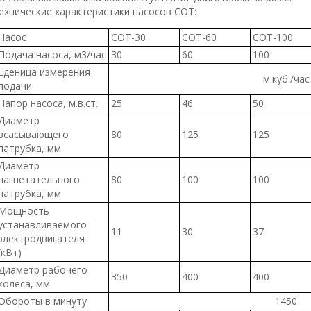
ехнические характеристики насосов СОТ:
Насос
СОТ-30
СОТ-60
СОТ-100
Подача насоса, м3/час
30
60
100
Еденица измерения
м.куб./час
подачи
Напор насоса, м.в.ст.
25
46
50
Диаметр
всасывающего
80
125
125
патрубка, мм
Диаметр
нагнетательного
80
100
100
патрубка, мм
Мощность
устанавливаемого
11
30
37
электродвигателя
(кВт)
Диаметр рабочего
350
400
400
колеса, мм
Обороты в минуту
1450