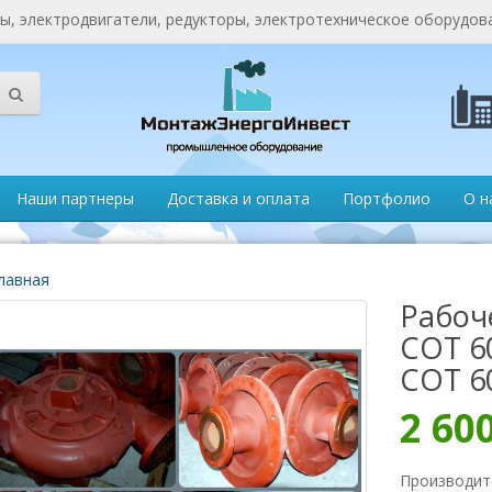
, электродвигатели, редукторы, электротехническое оборудов
Наши партнеры
Доставка и оплата
Портфолио
О н
лавная
Рабоч
СОТ 6
СОТ 6
2 60
Производит