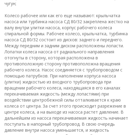
чугун;
Колесо рабочее или как его еще называют: крыльчатка
насоса или турбинка насоса CД 80/32 закреплена жестко на
валу внутри улитки насоса, корпус рабочего колеса
спиральной формы. Рабочее колесо, крыльчатка, турбинка
насоса CД 80/32 состоит из дисков: заднего и переднего.
Между передним и задним диском расположены лопасти.
Лопатки колеса насоса от радиального направления
отогнуты в сторону, которая расположена в
противоположную сторону противоположна вращения
рабочего колеса. Насос соединяется с трубопроводом с
помощью патрубков. При наполнении корпуса насоса
(улитки) жидкостью из входного трубопровода при
вращении рабочего колеса, находящаяся в его каналах
перекачиваемая жидкость (между лопастями) при
воздействии центробежной силы отталкивается к краю
колеса от центра. За счет этого происходит разрежение в
центре колеса, а на выходе из насоса растет давление. В
дальнейшем из насоса перекачиваемая жидкость начинает
поступать в напорный трубопровод. В свою очередь
давление внутри насоса уменьшается, и жидкость