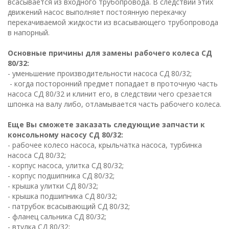
всасывается из входного трубопровода. В следствии этих
движений насос выполняет постоянную перекачку
перекачиваемой жидкости из всасывающего трубопровода
в напорный.
Основные причины для замены рабочего колеса CД
80/32:
- уменьшение производительности насоса CД 80/32;
- когда посторонний предмет попадает в проточную часть
насоса CД 80/32 и клинит его, в следствии чего срезается
шпонка на валу либо, отламывается часть рабочего колеса.
Еще Вы сможете заказать следующие запчасти к
консольному насосу CД 80/32:
- рабочее колесо насоса, крыльчатка насоса, турбинка
насоса CД 80/32;
- корпус насоса, улитка CД 80/32;
- корпус подшипника CД 80/32;
- крышка улитки CД 80/32;
- крышка подшипника CД 80/32;
- патрубок всасывающий CД 80/32;
- фланец сальника CД 80/32;
- втулка CД 80/32;