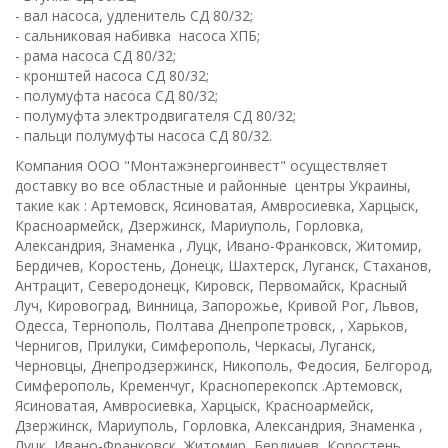
- вал насоса, удленитель CД 80/32;
- сальниковая набивка насоса ХПБ;
- рама насоса CД 80/32;
- кронштей насоса CД 80/32;
- полумуфта насоса CД 80/32;
- полумуфта электродвигателя CД 80/32;
- пальци полумуфты насоса CД 80/32.
Компания ООО "Монтажэнергоинвест" осуществляет
доставку во все областные и районные центры Украины,
такие как : Артемовск, Ясиноватая, Амвросиевка, Харцыск,
Красноармейск, Дзержинск, Мариуполь, Горловка,
Александрия, Знаменка , Луцк, Ивано-Франковск, Житомир,
Бердичев, Коростень, Донецк, Шахтерск, Луганск, Стаханов,
Антрацит, Северодонецк, Кировск, Первомайск, Красный
Луч, Кировоград, Винница, Запорожье, Кривой Рог, Львов,
Одесса, Тернополь, Полтава Днепропетровск, , Харьков,
Чернигов, Прилуки, Симферополь, Черкасы, Луганск,
Черновцы, Днепродзержинск, Никополь, Федосия, Белгород,
Симферополь, Кременчуг, Красноперекопск .Артемовск,
Ясиноватая, Амвросиевка, Харцыск, Красноармейск,
Дзержинск, Мариуполь, Горловка, Александрия, Знаменка ,
Луцк, Ивано-Франковск, Житомир, Бердичев, Коростень,