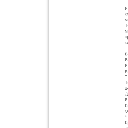
Р
к
м
м
п
к
В
В
Р
К
Т
К
ц
Д
Б
К
О
Ч
К