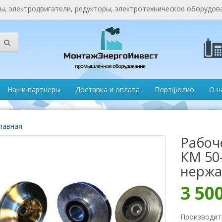
, электродвигатели, редукторы, электротехническое оборудов
Наши партнеры
Доставка и оплата
Портфолио
О н
лавная
Рабоч
КМ 50-
нержа
3 50
Производит