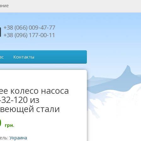
ание
+38 (066) 009-47-77
+38 (096) 177-00-11
ас
Контакты
ее колесо насоса
32-120 из
веющей стали
0
грн.
ель:
Украина