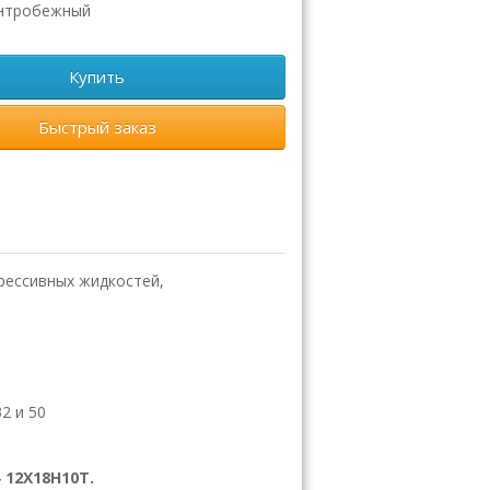
нтробежный
Купить
Быстрый заказ
рессивных жидкостей,
2 и 50
12Х18Н10Т.