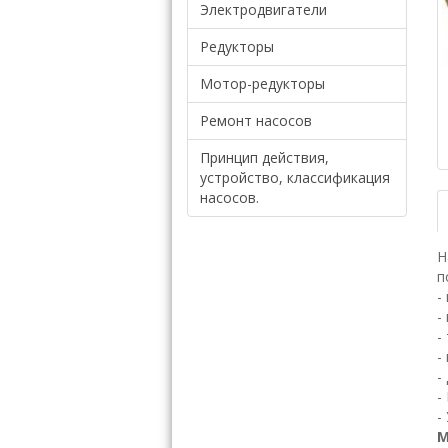
Электродвигатели
Редукторы
Мотор-редукторы
Ремонт насосов
Принцип действия,
устройство, классификация
насосов.
Н
п
-
-
-
-
-
-
-
М