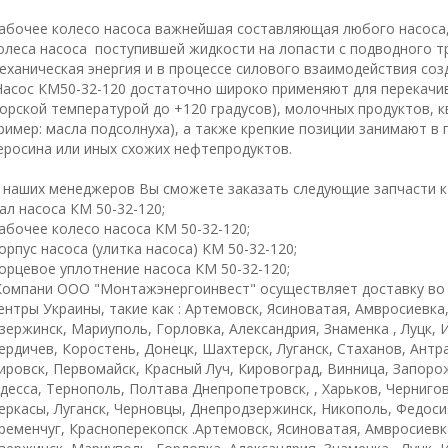
абочее колесо насоса важнейшая составляющая любого насоса,
олеса насоса поступившей жидкости на лопасти с подводного 
еханическая энергия и в процессе силового взаимодействия соз
Насос КМ50-32-120 достаточно широко применяют для перекачив
орской температурой до +120 градусов), молочных продуктов, к
ример: масла подсолнуха), а также крепкие позиции занимают в 
еросина или иных схожих нефтепродуктов.
 наших менеджеров Вы сможете заказать следующие запчасти к 
ал насоса КМ 50-32-120;
абочее колесо насоса КМ 50-32-120;
орпус насоса (улитка насоса) КМ 50-32-120;
орцевое уплотнение насоса КМ 50-32-120;
омпани ООО "Монтажэнергоинвест" осуществляет доставку во
ентры Украины, такие как : Артемовск, Ясиноватая, Амвросиевка
зержинск, Мариуполь, Горловка, Александрия, Знаменка , Луцк,
ердичев, Коростень, Донецк, Шахтерск, Луганск, Стаханов, Антр
ировск, Первомайск, Красный Луч, Кировоград, Винница, Запорож
десса, Тернополь, Полтава Днепропетровск, , Харьков, Черниго
еркасы, Луганск, Черновцы, Днепродзержинск, Никополь, Федоси
ременчуг, Красноперекопск .Артемовск, Ясиноватая, Амвросиевк