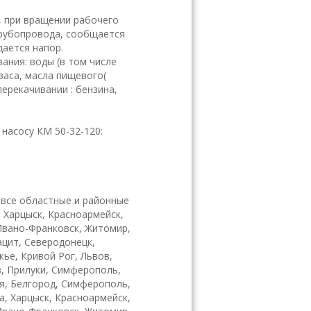
 при вращении рабочего
трубопровода, сообщается
дается напор.
ания: воды (в том числе
васа, масла пищевого(
перекачивании : бензина,
насосу КМ 50-32-120:
 все областные и районные
, Харцыск, Красноармейск,
 Ивано-Франковск, Житомир,
ацит, Северодонецк,
ье, Кривой Рог, Львов,
в, Прилуки, Симферополь,
я, Белгород, Симферополь,
а, Харцыск, Красноармейск,