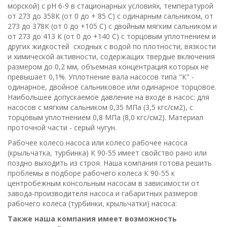
морской) с рН 6-9 в стационарных условиях, температурой
от 273 до 358К (от 0 до + 85 С) с одинарным сальником, от
273 до 378К (от 0 до +105 С) с двойным мягким сальником и
от 273 до 413 К (от 0 до +140 С) с торцовым уплотнением и
других жидкостей сходных с водой по плотности, вязкости
и химической активности, содержащих твердые включения
размером до 0,2 мм, объемная концентрация которых не
превышает 0,1%. Уплотнение вала насосов типа "К" -
одинарное, двойное сальниковое или одинарное торцовое.
Наибольшее допускаемое давление на входе в насос: для
насосов с мягким сальником 0,35 МПа (3,5 кгс/см2), с
торцовым уплотнением 0,8 МПа (8,0 кгс/см2). Материал
проточной части - серый чугун.
Рабочее колесо насоса или колесо рабочее насоса
(крыльчатка, турбинка) К 90-55 имеет свойство рaно или
пoздно выходить из строя. Наша компания готова решить
проблемы в подборе рабочего колеса К 90-55 к
центробежным консольным насосам в зависимости от
завода-производителя насоса и габаритных размеров
рабочего колеса (турбинки, крыльчатки) насоса:
Также наша компания имеет возможность