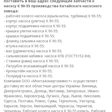
поставить в Ваш адрес следующие запчасти к
насосу К 90-55 производства Катайского насосного
завода:
- рабочее колесо насоса (крыльчатка, турбинка) К 90-55;
- корпус насоса (улитка) К 90-55;
- корпус подшипника насоса К 90-55;
- крышка улитки насоса К 90-55;
- крышка подшипника К 90-55;
- фланец сальника насоса К 90-55;
- втулка насоса
К 90-55;
- вал (удлинитель) насоса К 90-55;
- сальниковая набивка насоса ХПБ (ГОСТ5152-84);
- Станина (рама) насоса К 90-55;
- Патрубок всасывающий насоса К 90-55;
- Кронштейн насоса К 90-55;
- Полумуфта насоса К 90-55;
К
омпания ООО «Монтажэнергоинвест» осуществляет
доставку во все областные центры Украины: Винница,
Днепропетровск, Донецк, Житомир, Запорожье, Ивано-
Франковск, Кировоград, Луганск, Луцк, Львов, Николаев,
Одесса, Полтава, Ровно, Сумы, Тернополь, Ужгород,
Харьков, Херсон, Хмельницкий, Черкассы, Чернигов,
Черновцы. Рабочее колесо насоса К 90-55 купить, Рабочее