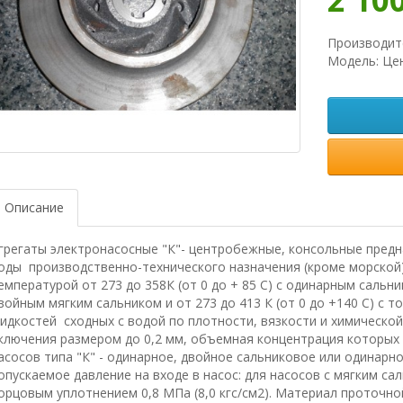
Производит
Модель: Це
Описание
грегаты электронасосные "К"- центробежные, консольные предн
оды производственно-технического назначения (кроме морской) 
емпературой от 273 до 358К (от 0 до + 85 С) с одинарным сальник
войным мягким сальником и от 273 до 413 К (от 0 до +140 С) с 
идкостей сходных с водой по плотности, вязкости и химическо
ключения размером до 0,2 мм, объемная концентрация которых 
асосов типа "К" - одинарное, двойное сальниковое или одинар
опускаемое давление на входе в насос: для насосов с мягким саль
орцовым уплотнением 0,8 МПа (8,0 кгс/см2). Материал проточной