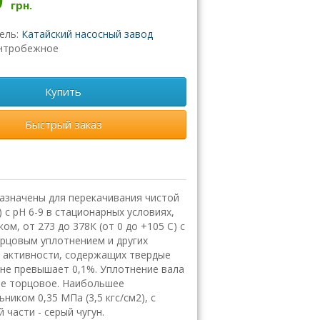
грн.
ель:
Катайский насосный завод
нтробежное
Купить
Быстрый заказ
азначены для перекачивания чистой
с рН 6-9 в стационарных условиях,
ом, от 273 до 378К (от 0 до +105 С) с
торцовым уплотнением и других
й активности, содержащих твердые
не превышает 0,1%. Уплотнение вала
ное торцовое. Наибольшее
ником 0,35 МПа (3,5 кгс/см2), с
 части - серый чугун.