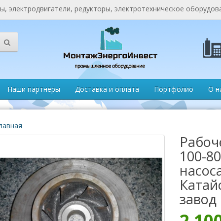
, электродвигатели, редукторы, электротехническое оборудов
Наши партнеры
Доставка и оплата
Портфолио
О н
лавная
Рабоч
100-80
насоса
Катай
завод
2 10