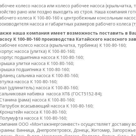
абочее колесо насоса или колесо рабочее насоса (крыльчатка, т
войство рaно или пoздно выходить из строя. Наша компания го
абочего колеса К 100-80-160 к центробежным консольным насос
роизводителя насоса и габаритных размеров рабочего колеса (т
акже наша компания имеет возможность поставить в Ва
асосу К 100-80-160 производства Катайского насосного за
 рабочее колесо насоса (крыльчатка, турбинка) К 100-80-160;
 корпус насоса (улитка) К 100-80-160;
 корпус подшипника насоса К 100-80-160;
 крышка улитки насоса К 100-80-160;
 крышка подшипника К 100-80-160;
 фланец сальника насоса К 100-80-160;
 втулка насоса К 100-80-160;
 вал (удлинитель) насоса К 100-80-160;
 сальниковая набивка насоса ХПБ (ГОСТ5152-84);
 Станина (рама) насоса К 100-80-160;
 Патрубок всасывающий насоса К 100-80-160;
 Кронштейн насоса К 100-80-160;
 Полумуфта насоса К 100-80-160;
омпания ООО «Монтажэнергоинвест» осуществляет доставку во
краины: Винница, Днепропетровск, Донецк, Житомир, Запорожье