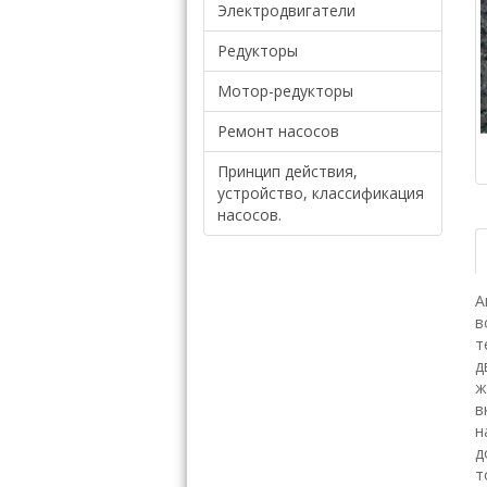
Электродвигатели
Редукторы
Мотор-редукторы
Ремонт насосов
Принцип действия,
устройство, классификация
насосов.
А
в
т
д
ж
в
н
д
т