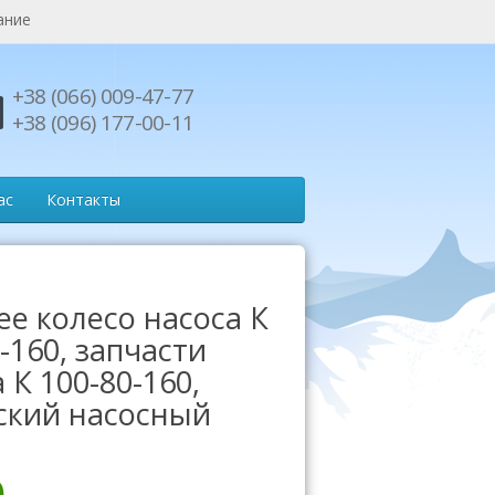
ание
+38 (066) 009-47-77
+38 (096) 177-00-11
ас
Контакты
ее колесо насоса К
-160, запчасти
 К 100-80-160,
ский насосный
0