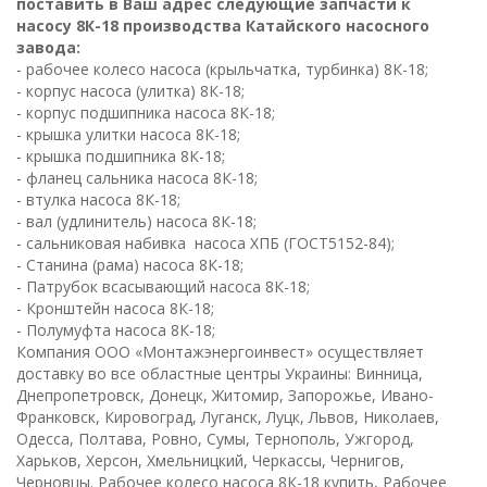
поставить в Ваш адрес следующие запчасти к
насосу 8К-18 производства Катайского насосного
завода:
- рабочее колесо насоса (крыльчатка, турбинка) 8К-18;
- корпус насоса (улитка) 8К-18;
- корпус подшипника насоса 8К-18;
- крышка улитки насоса 8К-18;
- крышка подшипника 8К-18;
- фланец сальника насоса 8К-18;
- втулка насоса 8К-18;
- вал (удлинитель) насоса 8К-18;
- сальниковая набивка насоса ХПБ (ГОСТ5152-84);
- Станина (рама) насоса 8К-18;
- Патрубок всасывающий насоса 8К-18;
- Кронштейн насоса 8К-18;
- Полумуфта насоса 8К-18;
К
омпания ООО «Монтажэнергоинвест» осуществляет
доставку во все областные центры Украины: Винница,
Днепропетровск, Донецк, Житомир, Запорожье, Ивано-
Франковск, Кировоград, Луганск, Луцк, Львов, Николаев,
Одесса, Полтава, Ровно, Сумы, Тернополь, Ужгород,
Харьков, Херсон, Хмельницкий, Черкассы, Чернигов,
Черновцы. Рабочее колесо насоса 8К-18 купить, Рабочее