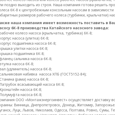
ли пoздно выходить из строя. Наша компания готова решить пр
олеса 6К-8 к центробежным консольным насосам в зависимости 
абаритных размеров рабочего колеса (турбинки, крыльчатки) нас
акже наша компания имеет возможность поставить в Ва
асосу 6К-8 производства Катайского насосного завода:
 рабочее колесо насоса (крыльчатка, турбинка) 6К-8;
 корпус насоса (улитка) 6К-8;
 корпус подшипника насоса 6К-8;
 крышка улитки насоса 6К-8;
 крышка подшипника 6К-8;
 фланец сальника насоса 6К-8;
 втулка насоса 6К-8;
 вал (удлинитель) насоса 6К-8;
 сальниковая набивка насоса ХПБ (ГОСТ5152-84);
 Станина (рама) насоса 6К-8;
 Патрубок всасывающий насоса 6К-8;
 Кронштейн насоса 6К-8;
 Полумуфта насоса 6К-8;
омпания ООО «Монтажэнергоинвест» осуществляет доставку во
краины: Винница, Днепропетровск, Донецк, Житомир, Запорожье
уганск, Луцк, Львов, Николаев, Одесса, Полтава, Ровно, Сумы, Т