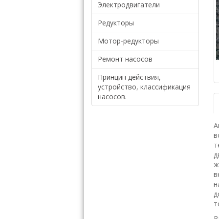
Электродвигатели
Редукторы
Мотор-редукторы
Ремонт насосов
Принцип действия,
устройство, классификация
насосов.
А
в
т
д
ж
в
н
д
т
Р