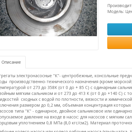
Производит
Модель: Це
Описание
грегаты электронасосные "К"- центробежные, консольные предн
оды производственно-технического назначения (кроме морской) 
емпературой от 273 до 358К (от 0 до + 85 С) с одинарным сальник
войным мягким сальником и от 273 до 413 К (от 0 до +140 С) с 
идкостей сходных с водой по плотности, вязкости и химическо
ключения размером до 0,2 мм, объемная концентрация которых 
асосов типа "К" - одинарное, двойное сальниковое или одинар
опускаемое давление на входе в насос: для насосов с мягким саль
орцовым уплотнением 0,8 МПа (8,0 кгс/см2). Материал проточной
абочее колесо насоса или колесо рабочее насоса (крыльчатка, 