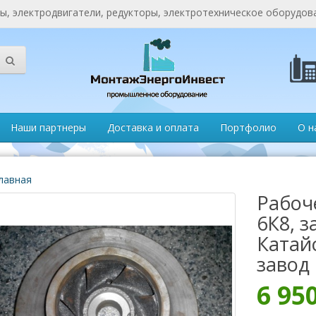
, электродвигатели, редукторы, электротехническое оборудов
Наши партнеры
Доставка и оплата
Портфолио
О н
лавная
Рабоч
6К8, з
Катай
завод
6 95