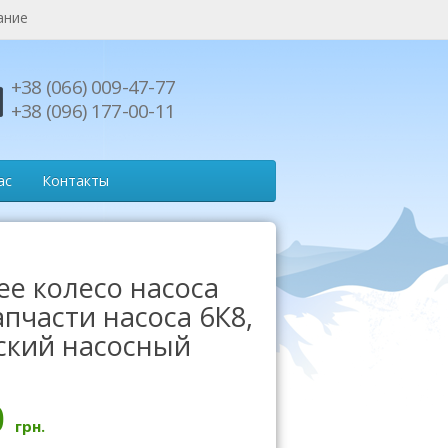
ание
+38 (066) 009-47-77
+38 (096) 177-00-11
ас
Контакты
ее колесо насоса
апчасти насоса 6К8,
ский насосный
0
грн.