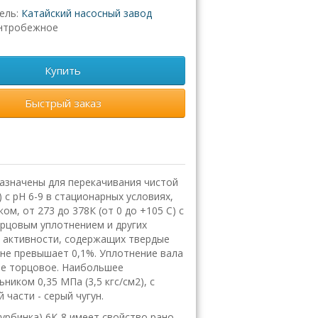
ель:
Катайский насосный завод
нтробежное
Купить
Быстрый заказ
азначены для перекачивания чистой
с рН 6-9 в стационарных условиях,
ом, от 273 до 378К (от 0 до +105 С) с
торцовым уплотнением и других
й активности, содержащих твердые
не превышает 0,1%. Уплотнение вала
ное торцовое. Наибольшее
ником 0,35 МПа (3,5 кгс/см2), с
 части - серый чугун.
турбинка) 6К-8 имеет свойство рaно