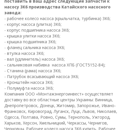
поставить в Ваш адрес следующие запчасти к
насосу 3К6 производства Катайского насосного
завода:
- рабочее колесо насоса (крыльчатка, турбинка) 3К6;
- корпус насоса (улитка) 3К6;
- корпус подшипника насоса 3К6;
- крышка улитки насоса 3К6;
- крышка подшипника 3К6;
- фланец сальника насоса 3К6;
- втулка насоса 3К6;
- вал (удлинитель) насоса 3К6;
- сальниковая набивка насоса ХПБ (ГОСТ5152-84);
- Станина (рама) насоса 3К6;
- Патрубок всасывающий насоса 3К6;
- Кронштейн насоса 3К6;
- Полумуфта насоса 3К6;
К
омпания ООО «Монтажэнергоинвест» осуществляет
доставку во все областные центры Украины: Винница,
Днепропетровск, Донецк, Житомир, Запорожье, Ивано-
Франковск, Кировоград, Луганск, Луцк, Львов, Николаев,
Одесса, Полтава, Ровно, Сумы, Тернополь, Ужгород,
Харьков, Херсон, Хмельницкий, Черкассы, Чернигов,
Черновцы. Рабочее колесо насоса 3К6 купить, Рабочее