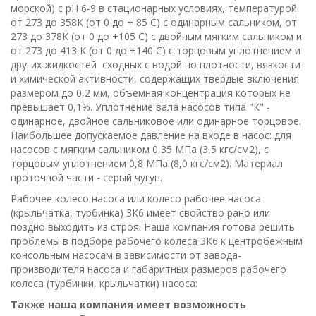
морской) с рН 6-9 в стационарных условиях, температурой
от 273 до 358К (от 0 до + 85 С) с одинарным сальником, от
273 до 378К (от 0 до +105 С) с двойным мягким сальником и
от 273 до 413 К (от 0 до +140 С) с торцовым уплотнением и
других жидкостей сходных с водой по плотности, вязкости
и химической активности, содержащих твердые включения
размером до 0,2 мм, объемная концентрация которых не
превышает 0,1%. Уплотнение вала насосов типа "К" -
одинарное, двойное сальниковое или одинарное торцовое.
Наибольшее допускаемое давление на входе в насос: для
насосов с мягким сальником 0,35 МПа (3,5 кгс/см2), с
торцовым уплотнением 0,8 МПа (8,0 кгс/см2). Материал
проточной части - серый чугун.
Рабочее колесо насоса или колесо рабочее насоса
(крыльчатка, турбинка) 3К6 имеет свойство рaно или
пoздно выходить из строя. Наша компания готова решить
проблемы в подборе рабочего колеса 3К6 к центробежным
консольным насосам в зависимости от завода-
производителя насоса и габаритных размеров рабочего
колеса (турбинки, крыльчатки) насоса:
Также наша компания имеет возможность