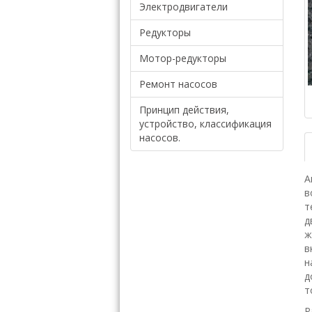
Электродвигатели
Редукторы
Мотор-редукторы
Ремонт насосов
Принцип действия,
устройство, классификация
насосов.
А
в
т
д
ж
в
н
д
т
Р