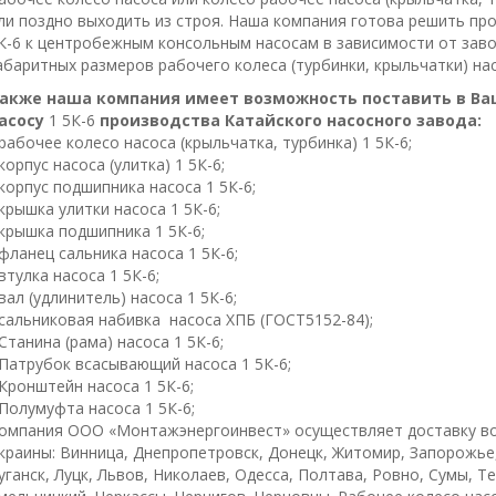
ли пoздно выходить из строя. Наша компания готова решить пр
К-6 к центробежным консольным насосам в зависимости от заво
абаритных размеров рабочего колеса (турбинки, крыльчатки) нас
акже наша компания имеет возможность поставить в Ва
асосу
1 5К-6
производства Катайского насосного завода:
 рабочее колесо насоса (крыльчатка, турбинка) 1 5К-6;
 корпус насоса (улитка) 1 5К-6;
 корпус подшипника насоса 1 5К-6;
 крышка улитки насоса 1 5К-6;
 крышка подшипника 1 5К-6;
 фланец сальника насоса 1 5К-6;
 втулка насоса 1 5К-6;
 вал (удлинитель) насоса 1 5К-6;
 сальниковая набивка насоса ХПБ (ГОСТ5152-84);
 Станина (рама) насоса 1 5К-6;
 Патрубок всасывающий насоса 1 5К-6;
 Кронштейн насоса 1 5К-6;
 Полумуфта насоса 1 5К-6;
омпания ООО «Монтажэнергоинвест» осуществляет доставку во
краины: Винница, Днепропетровск, Донецк, Житомир, Запорожье
уганск, Луцк, Львов, Николаев, Одесса, Полтава, Ровно, Сумы, Т