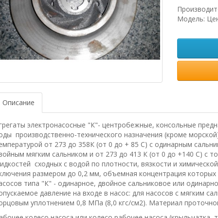
Производит
Модель: Це
Описание
грегаты электронасосные "К"- центробежные, консольные предн
оды производственно-технического назначения (кроме морской) 
емпературой от 273 до 358К (от 0 до + 85 С) с одинарным сальник
войным мягким сальником и от 273 до 413 К (от 0 до +140 С) с 
идкостей сходных с водой по плотности, вязкости и химическо
ключения размером до 0,2 мм, объемная концентрация которых 
асосов типа "К" - одинарное, двойное сальниковое или одинар
опускаемое давление на входе в насос: для насосов с мягким саль
орцовым уплотнением 0,8 МПа (8,0 кгс/см2). Материал проточной
абочее колесо насоса или колесо рабочее насоса (крыльчатка, т