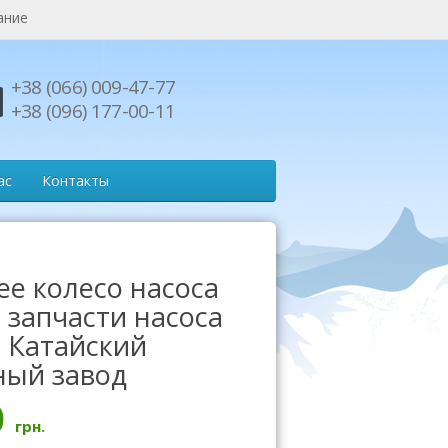
ание
+38 (066) 009-47-77
+38 (096) 177-00-11
ас
Контакты
ее колесо насоса
, запчасти насоса
, Катайский
ный завод
0
грн.