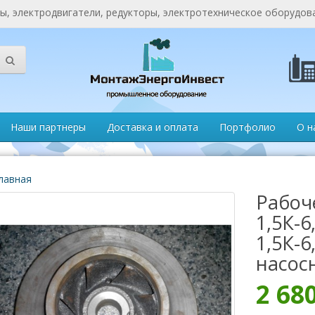
, электродвигатели, редукторы, электротехническое оборудов
Наши партнеры
Доставка и оплата
Портфолио
О н
лавная
Рабоч
1,5К-6
1,5К-6
насос
2 68