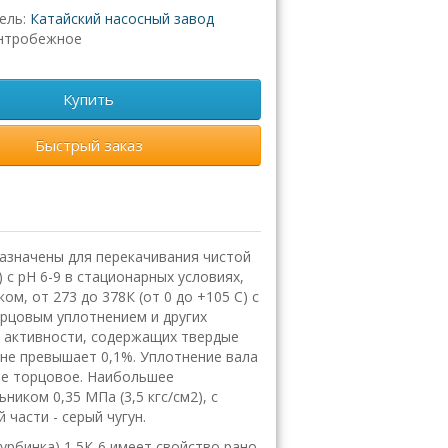
ель:
Катайский насосный завод
нтробежное
Купить
Быстрый заказ
азначены для перекачивания чистой
с рН 6-9 в стационарных условиях,
ом, от 273 до 378К (от 0 до +105 С) с
торцовым уплотнением и других
й активности, содержащих твердые
не превышает 0,1%. Уплотнение вала
ное торцовое. Наибольшее
ником 0,35 МПа (3,5 кгс/см2), с
 части - серый чугун.
урбинка) 1 5К-6 имеет свойство рaно