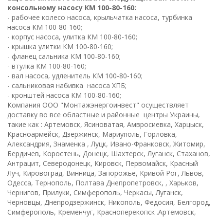
консольному насосу КМ 100-80-160:
- рабочее колесо насоса, крыльчатка насоса, турбинка
насоса КМ 100-80-160;
- корпус насоса, улитка КМ 100-80-160;
- крышка улитки КМ 100-80-160;
- фланец сальника КМ 100-80-160;
- втулка КМ 100-80-160;
- вал насоса, удленитель КМ 100-80-160;
- сальниковая набивка насоса ХПБ;
- кронштей насоса КМ 100-80-160;
Компания ООО "Монтажэнергоинвест" осуществляет
доставку во все областные и районные центры Украины,
такие как : Артемовск, Ясиноватая, Амвросиевка, Харцыск,
Красноармейск, Дзержинск, Мариуполь, Горловка,
Александрия, Знаменка , Луцк, Ивано-Франковск, Житомир,
Бердичев, Коростень, Донецк, Шахтерск, Луганск, Стаханов,
Антрацит, Северодонецк, Кировск, Первомайск, Красный
Луч, Кировоград, Винница, Запорожье, Кривой Рог, Львов,
Одесса, Тернополь, Полтава Днепропетровск, , Харьков,
Чернигов, Прилуки, Симферополь, Черкасы, Луганск,
Черновцы, Днепродзержинск, Никополь, Федосия, Белгород,
Симферополь, Кременчуг, Красноперекопск .Артемовск,