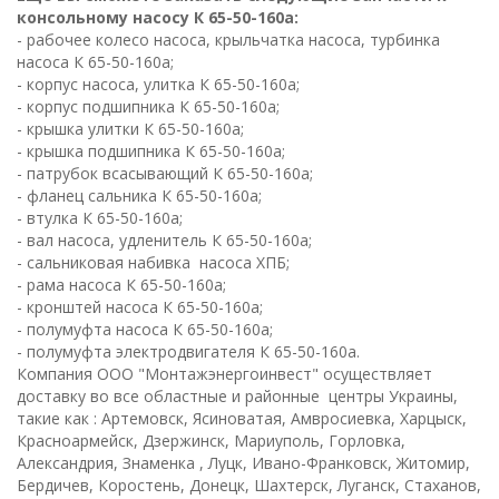
консольному насосу К 65-50-160а:
- рабочее колесо насоса, крыльчатка насоса, турбинка
насоса К 65-50-160а;
- корпус насоса, улитка К 65-50-160а;
- корпус подшипника К 65-50-160а;
- крышка улитки К 65-50-160а;
- крышка подшипника К 65-50-160а;
- патрубок всасывающий К 65-50-160а;
- фланец сальника К 65-50-160а;
- втулка К 65-50-160а;
- вал насоса, удленитель К 65-50-160а;
- сальниковая набивка насоса ХПБ;
- рама насоса К 65-50-160а;
- кронштей насоса К 65-50-160а;
- полумуфта насоса К 65-50-160а;
- полумуфта электродвигателя К 65-50-160а.
Компания ООО "Монтажэнергоинвест" осуществляет
доставку во все областные и районные центры Украины,
такие как : Артемовск, Ясиноватая, Амвросиевка, Харцыск,
Красноармейск, Дзержинск, Мариуполь, Горловка,
Александрия, Знаменка , Луцк, Ивано-Франковск, Житомир,
Бердичев, Коростень, Донецк, Шахтерск, Луганск, Стаханов,