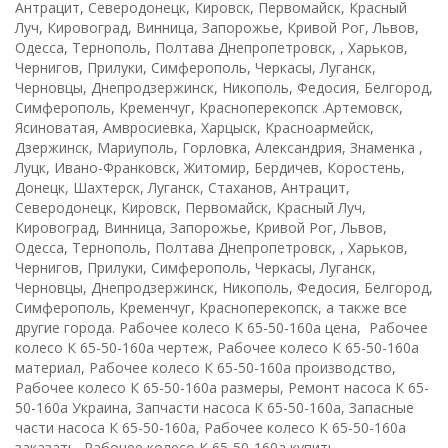
Антрацит, Северодонецк, Кировск, Первомайск, Красный
Луч, Кировоград, Винница, Запорожье, Кривой Рог, Львов,
Одесса, Тернополь, Полтава Днепропетровск, , Харьков,
Чернигов, Прилуки, Симферополь, Черкасы, Луганск,
Черновцы, Днепродзержинск, Никополь, Федосия, Белгород,
Симферополь, Кременчуг, Красноперекопск .Артемовск,
Ясиноватая, Амвросиевка, Харцыск, Красноармейск,
Дзержинск, Мариуполь, Горловка, Александрия, Знаменка ,
Луцк, Ивано-Франковск, Житомир, Бердичев, Коростень,
Донецк, Шахтерск, Луганск, Стаханов, Антрацит,
Северодонецк, Кировск, Первомайск, Красный Луч,
Кировоград, Винница, Запорожье, Кривой Рог, Львов,
Одесса, Тернополь, Полтава Днепропетровск, , Харьков,
Чернигов, Прилуки, Симферополь, Черкасы, Луганск,
Черновцы, Днепродзержинск, Никополь, Федосия, Белгород,
Симферополь, Кременчуг, Красноперекопск, а также все
другие города. Рабочее колесо К 65-50-160а цена, Рабочее
колесо К 65-50-160а чертеж, Рабочее колесо К 65-50-160а
материал, Рабочее колесо К 65-50-160а производство,
Рабочее колесо К 65-50-160а размеры, Ремонт насоса К 65-
50-160а Украина, Запчасти насоса К 65-50-160а, Запасные
части насоса К 65-50-160а, Рабочее колесо К 65-50-160а
заказать, Рабочее колесо К 65-50-160а купить.