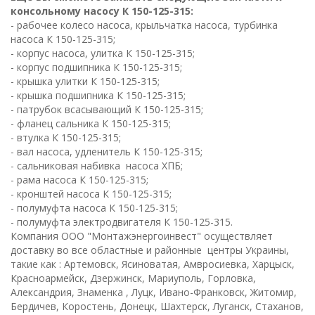
консольному насосу К 150-125-315:
- рабочее колесо насоса, крыльчатка насоса, турбинка
насоса К 150-125-315;
- корпус насоса, улитка К 150-125-315;
- корпус подшипника К 150-125-315;
- крышка улитки К 150-125-315;
- крышка подшипника К 150-125-315;
- патрубок всасывающий К 150-125-315;
- фланец сальника К 150-125-315;
- втулка К 150-125-315;
- вал насоса, удленитель К 150-125-315;
- сальниковая набивка насоса ХПБ;
- рама насоса К 150-125-315;
- кронштей насоса К 150-125-315;
- полумуфта насоса К 150-125-315;
- полумуфта электродвигателя К 150-125-315.
Компания ООО "Монтажэнергоинвест" осуществляет
доставку во все областные и районные центры Украины,
такие как : Артемовск, Ясиноватая, Амвросиевка, Харцыск,
Красноармейск, Дзержинск, Мариуполь, Горловка,
Александрия, Знаменка , Луцк, Ивано-Франковск, Житомир,
Бердичев, Коростень, Донецк, Шахтерск, Луганск, Стаханов,