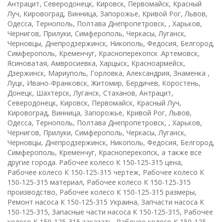
Антрацит, Северодонецк, Кировск, Первомайск, Красный
Луч, Кировоград, Винница, Запорожье, Кривой Рог, Львов,
Одесса, Тернополь, Полтава Днепропетровск, , Харьков,
Чернигов, Прилуки, Симферополь, Черкасы, Луганск,
Черновцы, Днепродзержинск, Никополь, Федосия, Белгород,
Симферополь, Кременчуг, Красноперекопск .Артемовск,
Ясиноватая, Амвросиевка, Харцыск, Красноармейск,
Дзержинск, Мариуполь, Горловка, Александрия, Знаменка ,
Луцк, Ивано-Франковск, Житомир, Бердичев, Коростень,
Донецк, Шахтерск, Луганск, Стаханов, Антрацит,
Северодонецк, Кировск, Первомайск, Красный Луч,
Кировоград, Винница, Запорожье, Кривой Рог, Львов,
Одесса, Тернополь, Полтава Днепропетровск, , Харьков,
Чернигов, Прилуки, Симферополь, Черкасы, Луганск,
Черновцы, Днепродзержинск, Никополь, Федосия, Белгород,
Симферополь, Кременчуг, Красноперекопск, а также все
другие города. Рабочее колесо К 150-125-315 цена,
Рабочее колесо К 150-125-315 чертеж, Рабочее колесо К
150-125-315 материал, Рабочее колесо К 150-125-315
производство, Рабочее колесо К 150-125-315 размеры,
Ремонт насоса К 150-125-315 Украина, Запчасти насоса К
150-125-315, Запасные части насоса К 150-125-315, Рабочее
колесо К 150-125-315 заказать, Рабочее колесо К 150-125-