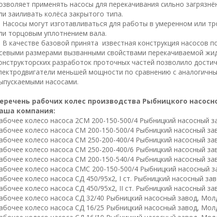
озволяет применять насосы для перекачивания сильно загрязн
ли заиливать колёса закрытого типа.
асосы могут изготавливаться для работы в умеренном или тр
ли торцовым уплотнением вала.
 качестве базовой принята известная конструкция насосов по
севыми размерами вызванными свойствами перекачиваемой жид
онструкторских разработок проточных частей позволило достич
лектродвигатели меньшей мощности по сравнению с аналогичны
ыпускаемыми насосами.
еречень рабочих колес производства Рыбницкого насосно
аша компания:
абочее колесо насоса 2СМ 200-150-500/4 Рыбницкий насосный з
абочее колесо насоса СМ 200-150-500/4 Рыбницкий насосный за
абочее колесо насоса СМ 250-200-400/4 Рыбницкий насосный за
абочее колесо насоса СМ 250-200-400/6 Рыбницкий насосный за
абочее колесо насоса СМ 200-150-540/4 Рыбницкий насосный за
абочее колесо насоса СМС 200-150-500/4 Рыбницкий насосный з
абочее колесо насоса СД 450/95х2, I ст. Рыбницкий насосный за
абочее колесо насоса СД 450/95х2, II ст. Рыбницкий насосный з
абочее колесо насоса СД 32/40 Рыбницкий насосный завод, Мол
абочее колесо насоса СД 16/25 Рыбницкий насосный завод, Мол