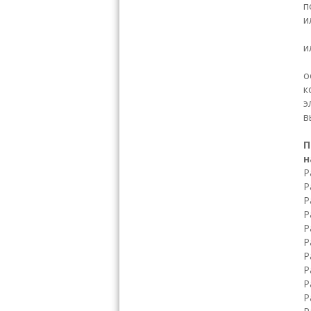
п
и
Н
и
В
о
к
э
в
П
н
Р
Р
Р
Р
Р
Р
Р
Р
Р
Р