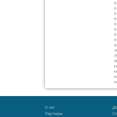
Р
Р
Р
Р
Р
Р
Р
Р
К
У
Л
Х
к
к
н
н
О нас
До
Партнеры
Сп