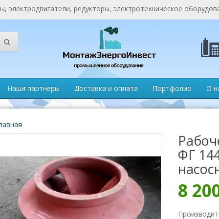
, электродвигатели, редукторы, электротехническое оборудов
Наши партнеры
Доставка и оплата
Портфолио
О н
лавная
Рабоч
ФГ 14
насос
8 20
Производит