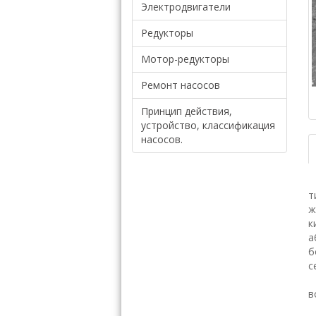
Электродвигатели
Редукторы
Мотор-редукторы
Ремонт насосов
Принцип действия,
устройство, классификация
насосов.
Н
т
ж
к
а
б
с
П
в
П