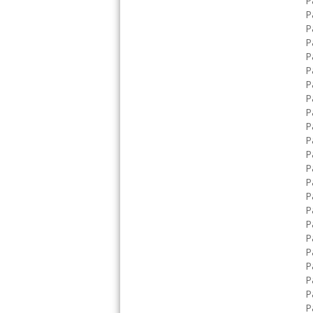
Р
Р
Р
Р
Р
Р
Р
Р
Р
Р
Р
Р
Р
Р
Р
Р
Р
Р
Р
Р
Р
Р
Р