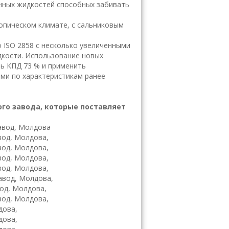
ённых жидкостей способных забивать
опическом климате, с сальниковым
 ISO 2858 с несколько увеличенными
кости. Использование новых
ь КПД 73 % и применить
ми по характеристикам ранее
го завода, которые поставляет
авод, Молдова
вод, Молдова,
вод, Молдова,
вод, Молдова,
вод, Молдова,
авод, Молдова,
вод, Молдова,
авод, Молдова,
дова,
дова,