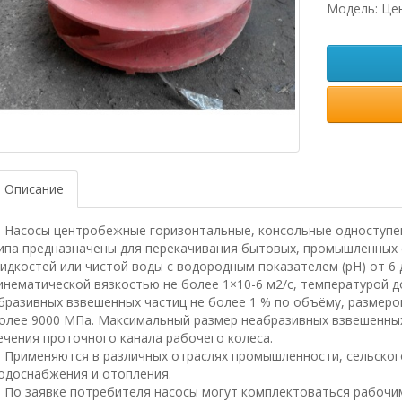
Модель: Це
Описание
асосы центробежные горизонтальные, консольные одноступен
ипа предназначены для перекачивания бытовых, промышленных с
идкостей или чистой воды с водородным показателем (рН) от 6 д
инематической вязкостью не более 1×10-6 м2/с, температурой до
бразивных взвешенных частиц не более 1 % по объёму, размеро
олее 9000 МПа. Максимальный размер неабразивных взвешенных
ечения проточного канала рабочего колеса.
рименяются в различных отраслях промышленности, сельского 
одоснабжения и отопления.
о заявке потребителя насосы могут комплектоваться рабочим