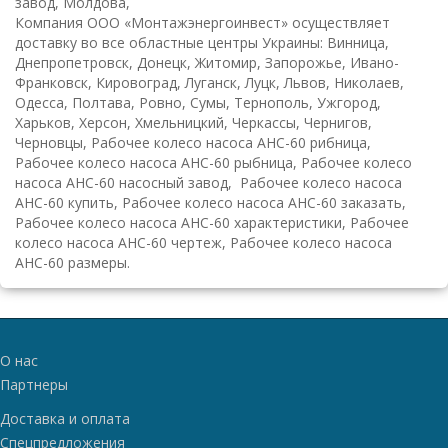
завод, Молдова,
К
омпания ООО «Монтажэнергоинвест» осуществляет
доставку во все областные центры Украины: Винница,
Днепропетровск, Донецк, Житомир, Запорожье, Ивано-
Франковск, Кировоград, Луганск, Луцк, Львов, Николаев,
Одесса, Полтава, Ровно, Сумы, Тернополь, Ужгород,
Харьков, Херсон, Хмельницкий, Черкассы, Чернигов,
Черновцы, Рабочее колесо насоса АНС-60 рибница,
Рабочее колесо насоса АНС-60 рыбница, Рабочее колесо
насоса АНС-60 насосный завод, Рабочее колесо насоса
АНС-60 купить, Рабочее колесо насоса АНС-60 заказать,
Рабочее колесо насоса АНС-60 характеристики, Рабочее
колесо насоса АНС-60 чертеж, Рабочее колесо насоса
АНС-60 размеры.
О нас
Партнеры
Доставка и оплата
Спецпредложения