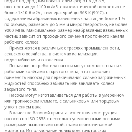
воды с водородным показателем (рН) от 6 до 8,5,
плотностью до 1100 кг/м3, с кинематической вязкостью не
более 1×10-6 м2/с, температурой до 363 К (90°С), с
содержанием абразивных взвешенных частиц не более 1 %
по объёму, размером до 5 мм и микротвёрдостью, не более
9000 МПа. Максимальный размер неабразивных взвешенных
частиц зависит от проходного сечения проточного канала
рабочего колеса.
Применяются в различных отраслях промышленности,
сельского хозяйства, в системах канализации,
водоснабжения и отопления.
По заявке потребителя насосы могут комплектоваться
рабочими колёсами открытого типа, что позволяет
применять насосы для перекачивания сильно загрязнённых
жидкостей способных забивать или заиливать колёса
закрытого типа.
Насосы могут изготавливаться для работы в умеренном
или тропическом климате, с сальниковым или торцовым
уплотнением вала.
В качестве базовой принята известная конструкция
насосов по ISO 2858 с несколько увеличенными осевыми
размерами вызванными свойствами перекачиваемой
жидкости. Использование новых конструкторских