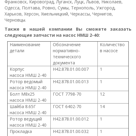
Франковск, Кировоград, Луганск, Луцк, Львов, Николаев,
Одесса, Полтава, Ровно, Сумы, Тернополь, Ужгород,
Харьков, Херсон, Хмельницкий, Черкассы, Чернигов,
Черновцы.
Также в нашей компании Вы сможете заказать
следующие запчасти на насос НМШ 2-40:
Наименование
Обозначение
Количество
детали
нормативно-
в насосе
технического
документа
Корпус
Н42.878.01.00.007
1
насоса
НМШ 2-40
Ротор ведомый
Н42.878.01.00.013
1
насоса
НМШ 2-40
Болт М8х25
ГОСТ 7798-70
12
насоса
НМШ 2-40
Шайба 8.65Г
ГОСТ 6402-70
14
насоса
НМШ 2-40
Ротор ведущий
Н42.878.01.00.012
1
насоса
НМШ 2-40
Прокладка
Н42.878.01.00.032
1