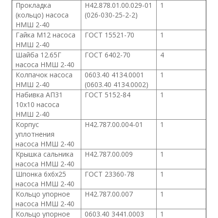
Прокладка
Н42.878.01.00.029-01
1
(кольцо) насоса
(026-030-25-2-2)
НМШ 2-40
Гайка М12 насоса
ГОСТ 15521-70
1
НМШ 2-40
Шайба 12.65Г
ГОСТ 6402-70
4
насоса НМШ 2-40
Колпачок насоса
0603.40 4134.0001
1
НМШ 2-40
(0603.40 4134.0002)
Набивка АП31
ГОСТ 5152-84
1
10х10 насоса
НМШ 2-40
Корпус
Н42.787.00.004-01
1
уплотнения
насоса НМШ 2-40
Крышка сальника
Н42.787.00.009
1
насоса НМШ 2-40
Шпонка 6х6х25
ГОСТ 23360-78
1
насоса НМШ 2-40
Кольцо упорное
Н42.787.00.007
1
насоса НМШ 2-40
Кольцо упорное
0603.40 3441.0003
1