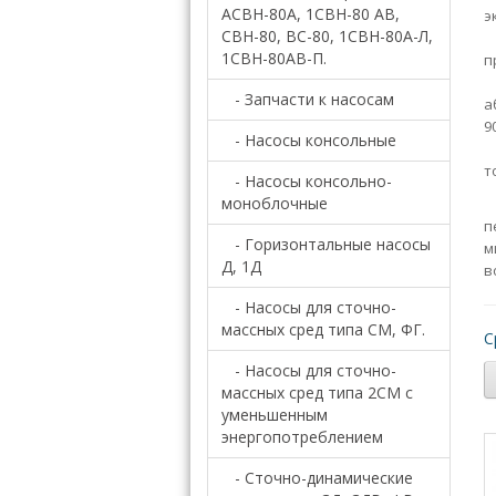
АСВН-80А, 1СВН-80 АВ,
э
СВН-80, ВС-80, 1СВН-80А-Л,
Н
1СВН-80АВ-П.
п
Н
- Запчасти к насосам
а
9
- Насосы консольные
Н
т
- Насосы консольно-
моноблочные
п
- Горизонтальные насосы
м
Д, 1Д
в
- Насосы для сточно-
массных сред типа СМ, ФГ.
С
- Насосы для сточно-
массных сред типа 2СМ c
уменьшенным
энергопотреблением
- Сточно-динамические