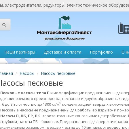
, электродвигатели, редукторы, электротехническое оборудов
Наши партнеры
Доставка и оплата
Портфолио
О н
лавная
Насосы
Насосы песковые
Насосы песковые
Песковые насосы типа П
и их модификации предназначены для п
уд и глиноземного производства, песчаных и других абразивных ги
т 6 до 8, плотностью до 1300 кг/м³, концентрацией твердых включений
есковые насосы не предназначены для работы во взрыво- и пожар
Насосы П, ПБ, ПР, ПК
- горизонтальные консольные центробежные. 
атрубком, насосы ПБ - боковым. Предназначены для перекачивания 
аксимальным размером твердых частиц до 10 мм, микротвердостью 