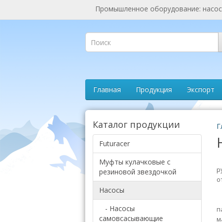
Промышленное оборудование: насосы
Главная
Продукция
Экспорт
Каталог продукции
Г
Futuracer
Муфты кулачковые с
р
резиновой звездочкой
о
П
Насосы
- Насосы
п
самовсасывающие
м