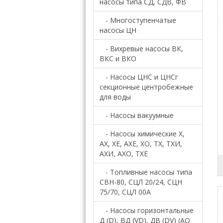
насосы типа СД, СДB, ФВ
- Многоступенчатые
насосы ЦН
- Вихревые насосы ВК,
ВКС и ВКО
- Насосы ЦНС и ЦНСг
секционные центробежные
для воды
- Насосы вакуумные
- Насосы химические Х,
АХ, ХЕ, АХЕ, ХО, ТХ, ТХИ,
АХИ, АХО, ТХЕ
- Топливные насосы типа
СВН-80, СЦЛ 20/24, СЦН
75/70, СЦЛ 00А
- Насосы горизонтальные
Д (D), ВД (VD), ДВ (DV) (АО