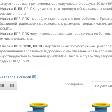
ксплуатироваться при температуре окружающего воздуха -30 до +40°
асосы П, ПБ, ПР, ПК
применяются в горнорудной, металлургической
ромышленности.
асосы ППР, ППК
– моноблочные погружные центробежные. Предна
бразивной гидросмеси с максимальным размером твердых частиц до
000МПа.
асосы ППР, ППК
могут использоваться для перекачивания бытовых
ом числе фекальных.
Насосы ПВП, ПРВП, ПКВП
– вертикальные полупогружные центробе
ерекачивания абразивной гидросмеси с максимальным размером тве
икротвердостью включений до 9000 МПа. Насосы могут эксплуатиро
оздуха -30 до +50°С.
равнение товаров (0)
Сортировка: