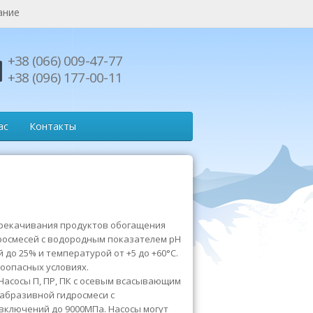
ание
+38 (066) 009-47-77
+38 (096) 177-00-11
ас
Контакты
ерекачивания продуктов обогащения
дросмесей с водородным показателем рН
 до 25% и температурой от +5 до +60°С.
оопасных условиях.
Насосы П, ПР, ПК с осевым всасывающим
абразивной гидросмеси с
включений до 9000МПа. Насосы могут