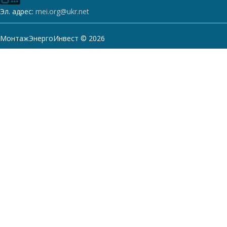
Эл. адрес:
mei.org@ukr.net
МонтажЭнергоИнвест © 2026