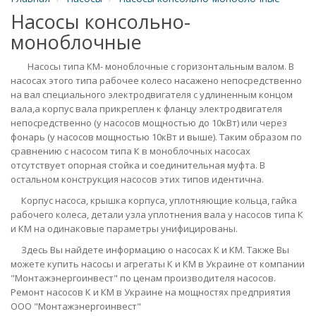
Насосы консольно-
моноблочные
Насосы типа КМ- моноблочные с горизонтальным валом. В
насосах этого типа рабочее колесо насажено непосредственно
на вал специального электродвигателя с удлиненным концом
вала,а корпус вала прикреплен к фланцу электродвигателя
непосредственно (у насосов мощностью до 10кВт) или через
фонарь (у насосов мощностью 10кВт и выше). Таким образом по
сравнению с насосом типа К в моноблочных насосах
отсутствует опорная стойка и соединительная муфта. В
остальном конструкция насосов этих типов идентична.
Корпус насоса, крышка корпуса, уплотняющие кольца, гайка
рабочего колеса, детали узла уплотнения вала у насосов типа К
и КМ на одинаковые параметры унифицированы.
Здесь Вы найдете информацию о насосах К и КМ. Также Вы
можете купить насосы и агрегаты К и КМ в Украине от компании
"Монтажэнергоинвест" по ценам производителя насосов.
Ремонт насосов К и КМ в Украине на мощностях предприятия
ООО "Монтажэнергоинвест"