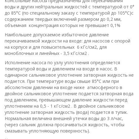
Консольные насосы предназначены для перекачивания
воды и других нейтральных жидкостей с температурой от 0°
до 85°С (по специальному заказу с температурой до 105°С)с
содержанием твердых включений размером до 0,2 мм,
объемная концентрация которых не превышает 0,1%
Наибольшее допускаемое избыточное давление
перекачиваемой жидкости на входе: для насосов с опорой
на корпусе и для повысительных 6 кГс/cм2, для
моноблочных и линейных - 3,5 кГс/см2 .
Исполнение насоса по узлу уплотнения определяется
температурой воды и давлением на входе в насос. В
одинарное сальниковое уплотнение затворная жидкость не
подается. При температуре воды свыше 85°С или при
абсолютном давлении на входе ниже атмосферного в
двойное сальниковое уплотнение подается затворная вода
под давлением, превышающем давление жидкости перед
уплотнением на 0,5 - 1 кГс/см2 . В двойное сальниковое
уплотнение затворная жидкость (вода) подается в тупик.
Нормальная величина внешней утечки воды до 3 л/час,
(через сальник должна просачиваться жидкость, чтобы
смазывать уплотняющую поверхность).