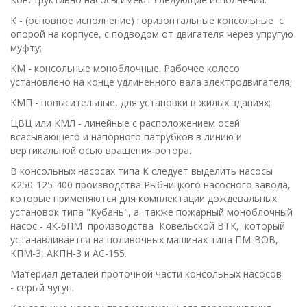
К - (основное исполнение) горизонтальные консольные с
опорой на корпусе, с подводом от двигателя через упругую
муфту;
КМ - консольные моноблочные. Рабочее колесо
установлено на конце удлиненного вала электродвигателя;
КМП - повысительные, для установки в жилых зданиях;
ЦВЦ или КМЛ - линейные с расположением осей
всасывающего и напорного патрубков в линию и
вертикальной осью вращения ротора.
В консольных насосах типа К следует выделить насосы
K250-125-400 производства Рыбницкого насосного завода,
которые применяются для комплектации дождевальных
установок типа "Кубань", а также пожар­ный моноблочный
насос - 4К-6ПМ производства Ковельской ВТК, который
устанавливается на поливочных машинах типа ПМ-ВОВ,
КПМ-3, АКПН-3 и АС-155.
Материал деталей проточной части консольных насосов
- серый чугун.