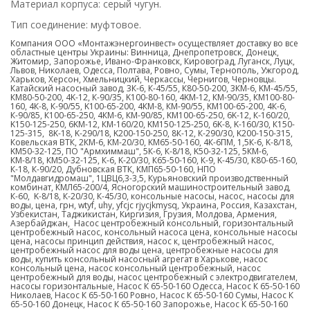
Материал корпуса: серый чугун.
Тип соединение: муфтовое.
Компания ООО «Монтажэнергоинвест» осуществляет доставку во все
областные центры Украины: Винница, Днепропетровск, Донецк,
Житомир, Запорожье, Ивано-Франковск, Кировоград, Луганск, Луцк,
Львов, Николаев, Одесса, Полтава, Ровно, Сумы, Тернополь, Ужгород,
Харьков, Херсон, Хмельницкий, Черкассы, Чернигов, Черновцы.
Катайский насосный завод, 3К-6, К-45/55, К80-50-200, 3КМ-6, KM-45/55,
КМ80-50-200, 4K-12, К-90/35, K100-80-160, 4KM-12, КМ-90/35, КМ100-80-
160, 4К-8, К-90/55, K100-65-200, 4КМ-8, КМ-90/55, KM100-65-200, 4К-6,
К-90/85, К100-65-250, 4КМ-6, КМ-90/85, KM100-65-250, 6K-12, К-160/20,
K150-125-250, 6KM-12, КМ-160/20, KM150-125-250, 6K-8, K-160/30, К150-
125-315, 8K-18, K-290/18, K200-150-250, 8К-12, К-290/30, K200-150-315,
Ковельская ВТК, 2КМ-6, КМ-20/30, KM65-50-160, 4К-6ПМ, 1,5К-6, K-8/18,
KM50-32-125, ПО "Армхиммаш", 5К-6, К-8/18, K50-32-125, 5КМ-6,
КМ-8/18, КМ50-32-125, К-6, K-20/30, К65-50-160, К-9, K-45/30, К80-65-160,
К-18, К-90/20, Дубновская ВТК, КМП65-50-160, НПО
"Молдавгидромаш", 1ЦВЦ6,3-3,5, Курьяновский производственный
комбинат, КМЛ65-200/4, Ясногорский машиностроительный завод,
К-60, K-8/18, К-20/30, К-45/30, консольные насосы, насос, насосы для
воды, цена, грн,
wtyf
, uhy, yfcjc rjycjkmysq, Украина, Россия, Казахстан,
Узбекистан, Таджикистан, Киргизия, Грузия, Молдова, Армения,
Азербайджан, Насос центробежный консольный, горизонтальный
центробежный насос, консольный насоса цена, консольные насосы
цена, насосы принцип действия, насос к, центробежный насос,
центробежный насос для воды цена, центробежные насосы для
воды, купить консольный насосный агрегат в Харькове, насос
консольный цена, насос консольный центробежный, насос
центробежный для воды, насос центробежный с электродвигателем,
насосы горизонтальные, Насос К 65-50-160 Одесса, Насос К 65-50-160
Николаев, Насос К 65-50-160 Ровно, Насос К 65-50-160 Сумы, Насос К
65-50-160 Донецк, Насос К 65-50-160 Запорожье, Насос К 65-50-160