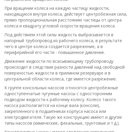
При вращении колеса на каждую частицу жидкости,
находящуюся внутри колеса, действует центробежная сила,
прямо пропорциональная расстоянию частицы от центра
колеса и квадрату угловой скорости вращения колеса.
Под действием этой силы жидкость выбрасывается в
напорный трубопровод из рабочего колеса, в результате
чего в центре колеса создается разрежение, а в
периферийной его части - повышенное давление.
Движение жидкости по всасывающему трубопроводу
происходит в следствии разности давлений над свободной
поверхностью жидкости в приемном резервуаре и в
центральной области колеса, где имеется разрежение.
К группе консольных насосов относятся центробежные
одноступенчатые чугунные насосы с односторонним
подводом жидкости к рабочему колесу. Колесо такого
насоса располагается на конце вала (консоли),
закрепленного в подшипниках корпуса насоса или
электродвигателя. Такую же конструкцию имеют и другие
типы насосов (химические, фекальные, грунтовые и т.д.).
Конструктивно насосы имеют следующие исполнения: