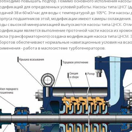
еобходимо повышать подпор. Помимо основного исполнения насосы
одификаций для определенных условий работы. Насосы типа
ЦНСГ
(д
одачей 38 и 60 м3/час для воды с температурой до 105°С. Эти насосы
орпуса подшипников этой, модификации имеют камеры охлаждения. 
оды с высокой минерализацией выпускаются насосы типа
ЦНСК
. От
одификации является выполнение проточной части насоса из хромо
асла (трансформаторного) создана модификация насоса типа
ЦНСМ
.
боротов обеспечивают нормальные навигационные условия на всас
рименения - работа в маслосистеме турбогенераторов.