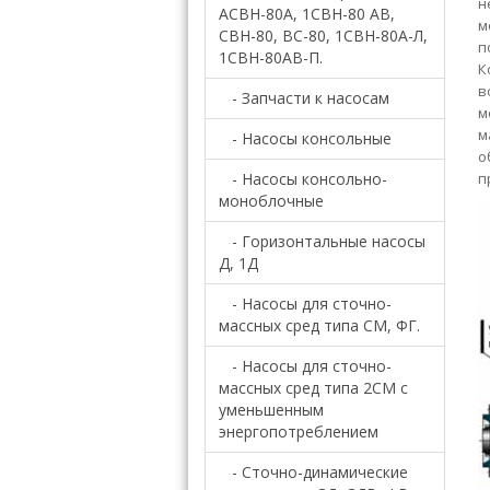
н
АСВН-80А, 1СВН-80 АВ,
м
СВН-80, ВС-80, 1СВН-80А-Л,
п
1СВН-80АВ-П.
К
в
- Запчасти к насосам
м
м
- Насосы консольные
о
- Насосы консольно-
п
моноблочные
- Горизонтальные насосы
Д, 1Д
- Насосы для сточно-
массных сред типа СМ, ФГ.
- Насосы для сточно-
массных сред типа 2СМ c
уменьшенным
энергопотреблением
- Сточно-динамические