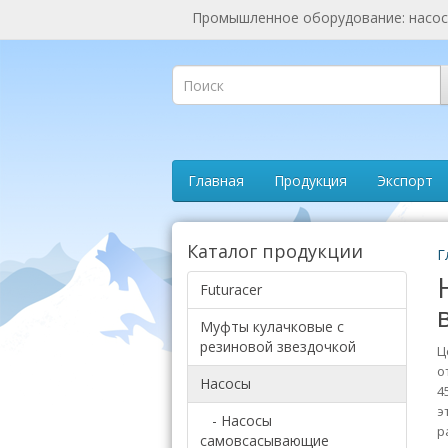
Промышленное оборудование: насосы
Главная
Продукция
Экспорт
Каталог продукции
Г
Futuracer
Муфты кулачковые с
резиновой звездочкой
Ц
о
Насосы
4
э
- Насосы
р
самовсасывающие