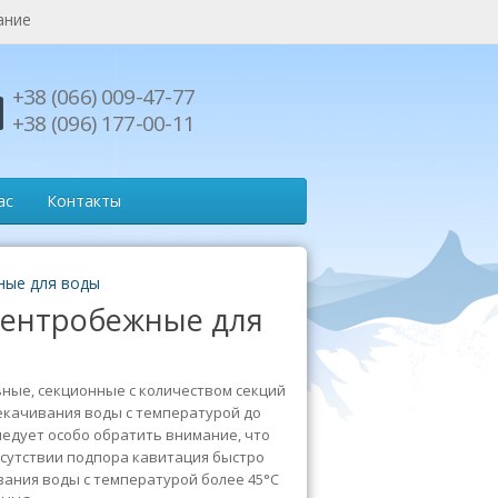
ание
+38 (066) 009-47-77
+38 (096) 177-00-11
ас
Контакты
ные для воды
центробежные для
ьные,
секционные с количеством секций
качивания воды с температурой до
ледует особо обратить внимание, что
отсутствии подпора кавитация быстро
вания воды с температурой более 45°С