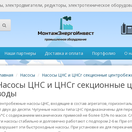
, электродвигатели, редукторы, электротехническое оборудов
Наши партнеры
Доставка и оплата
Портфолио
О н
лавная
Насосы
Насосы ЦНС и ЦНСг секционные центробеж
Насосы ЦНС и ЦНСг секционные 
воды
ентробежные насосы ЦНС, входящие в состав агрегатов, горизонтал
т двух до десяти.
Чугунные насосы типа
ЦНС
предназначены для пере
5°С с содержанием механических примесей не более 0,5% по массе. С
ти насосы стабильно и долговечно работают с подпором 2-6 м. При 
азрушает эти быстроходные насосы. При установке их для перекачи