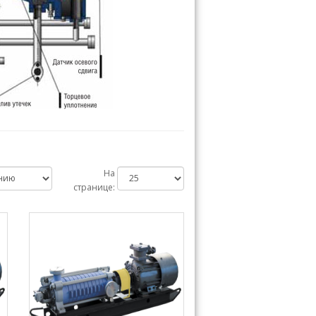
На
странице: