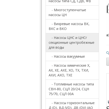
насосы типа СД, СДB, ФВ
- Многоступенчатые
насосы ЦН
- Вихревые насосы ВК,
ВКС и ВКО
- Насосы ЦНС и ЦНСг
секционные центробежные
для воды
С
- Насосы вакуумные
- Насосы химические Х,
АХ, ХЕ, АХЕ, ХО, ТХ, ТХИ,
АХИ, АХО, ТХЕ
- Топливные насосы типа
СВН-80, СЦЛ 20/24, СЦН
75/70, СЦЛ 00А
- Насосы горизонтальные
Д (D), ВД (VD), ДВ (DV) (АО