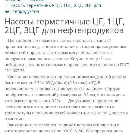
Насосы герметичные ЦГ, 1ЦГ, 2ЦГ, 3ЦГ для
нефтепродуктов
Насосы герметичные ЦГ, 1ЦГ,
2ЦГ, 3ЦГ для нефтепродуктов
Центробежные герметичные электронасосы типа ЦГ
предназначены для перекачивания в стационарных условиях
жидкостей, пары и газы которых могут образовывать с
воздухом взрывоопасные смеси. Жидкости могут быть
нейтральными, агрессивными и вредными всех классов по ГОСТ
12.1.007-76.
Удельная теплоемкость перекачиваемых жидкостей должна
быть не менее 2.51х103 Дж/(к/гк) (0.6 ккал/(кг/С)). В
перекачиваемых жидкостях допускается наличие твёрдых
неабразивных включений размером до 0.2 мм, массовая доля
которых не превышает 0.2%. Допустимость применения
электронасосов в зависимости от плотности, вязкости и
температуры перекачиваемой жидкости, а так же от давления
в системе.
Электронасос изготовлен в климатическом исполнении и
категории размещения У2 по ГОСТ 15150 - 69 и предназначен