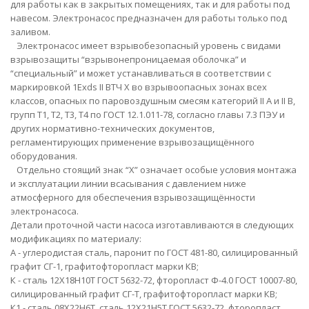
для работы как в закрытых помещениях, так и для работы под
навесом. Электронасос предназначен для работы только под
заливом.
Электронасос имеет взрывобезопасный уровень с видами
взрывозащиты “взрывонепроницаемая оболочка” и
“специальный” и может устанавливаться в соответствии с
маркировкой 1Exds II ВТЧ Х во взрывоопасных зонах всех
классов, опасных по паровоздушным смесям категорий II A и II B,
групп Т1, Т2, Т3, Т4 по ГОСТ 12.1.011-78, согласно главы 7.3 ПЭУ и
других нормативно-технических документов,
регламентирующих применение взрывозащищённого
оборудования.
Отдельно стоящий знак “Х” означает особые условия монтажа
и эксплуатации линии всасывания с давлением ниже
атмосферного для обеспечения взрывозащищённости
электронасоса.
Детали проточной части насоса изготавливаются в следующих
модификациях по материалу:
А
- углеродистая сталь, паронит по ГОСТ 481-80, силицированный
графит СГ-1, графитофторопласт марки КВ;
К
- сталь 12Х18Н10Т ГОСТ 5632-72, фторопласт Ф-4.0 ГОСТ 10007-80,
силицированный графит СГ-Т, графитофторопласт марки КВ;
К1
- сталь 08Х22Н6Т, сталь 12Х21Н5Т ГОСТ 5632-72, фторопласт