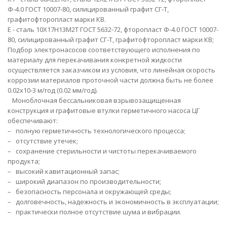
Ф-4.0 ГОСТ 10007-80, силицированный графит СГ-Т,
графитофторопласт марки КВ.
Е
- сталь 10Х17Н13М2Т ГОСТ 5632-72, фторопласт Ф-4.0 ГОСТ 10007-
80, силицированный графит СГ-Т, графитофторопласт марки КВ;
Подбор электронасосов соответствующего исполнения по
материалу для перекачивания конкретной жидкости
осуществляется заказчиком из условия, что линейная скорость
коррозии материалов проточной части должна быть не более
0.02х10-3 м/год (0.02 мм/год).
Моноблочная бессальниковая взрывозащищенная
конструкция и графитовые втулки герметичного насоса ЦГ
обеспечивают:
– полную герметичность технологического процесса;
– отсутствие утечек;
– сохранение стерильности и чистоты перекачиваемого
продукта;
– высокий кавитационный запас;
– широкий диапазон по производительности;
– безопасность персонала и окружающей среды;
– долговечность, надежность и экономичность в эксплуатации;
– практически полное отсутствие шума и вибрации.