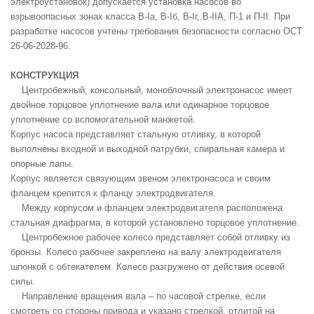
электроустановок) допускается установка насосов во
взрывоопасных зонах класса В-Iа, В-Iб, В-Iг, B-IIА, П-1 и П-II. При
разработке насосов учтены требования безопасности согласно ОСТ
26-06-2028-96.
КОНСТРУКЦИЯ
Центробежный, консольный, моноблочный электронасос имеет
двойное торцовое уплотнение вала или одинарное торцовое
уплотнение со вспомогательной манжетой.
Корпус насоса представляет стальную отливку, в которой
выполнены входной и выходной патрубки, спиральная камера и
опорные лапы.
Корпус является связующим звеном электронасоса и своим
фланцем крепится к фланцу электродвигателя.
Между корпусом и фланцем электродвигателя расположена
стальная диафрагма, в которой установлено торцовое уплотнение.
Центробежное рабочее колесо представляет собой отливку из
бронзы. Колесо рабочее закреплено на валу электродвигателя
шпонкой с обтекателем. Колесо разгружено от действия осевой
силы.
Направление вращения вала – по часовой стрелке, если
смотреть со стороны привода и указано стрелкой, отлитой на