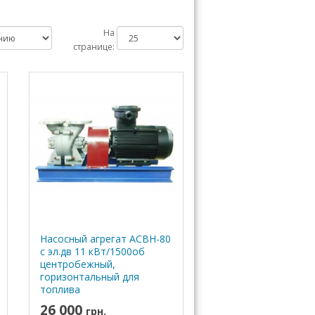
На
странице:
Насосный агрегат АСВН-80
с эл.дв 11 кВт/1500об
центробежный,
горизонтальный для
топлива
26 000
грн.