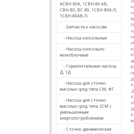
э
АСВН-80А, 1СВН-80 АВ,
Н
СВН-80, ВС-80, 1СВН-80А-Л,
п
1СВН-80АВ-П.
М
П
- Запчасти к насосам
з
п
- Насосы консольные
о
- Насосы консольно-
и
моноблочные
Н
д
- Горизонтальные насосы
В
Д, 1Д
п
У
- Насосы для сточно-
А
массных сред типа СМ, ФГ.
У
А
- Насосы для сточно-
о
массных сред типа 2СМ c
У
уменьшенным
6
энергопотреблением
в
- Сточно-динамические