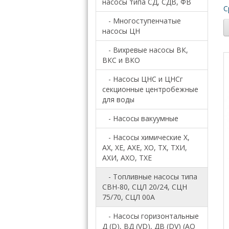
насосы типа СД, СДB, ФВ
С
- Многоступенчатые
насосы ЦН
- Вихревые насосы ВК,
ВКС и ВКО
- Насосы ЦНС и ЦНСг
секционные центробежные
для воды
- Насосы вакуумные
- Насосы химические Х,
АХ, ХЕ, АХЕ, ХО, ТХ, ТХИ,
АХИ, АХО, ТХЕ
- Топливные насосы типа
СВН-80, СЦЛ 20/24, СЦН
75/70, СЦЛ 00А
- Насосы горизонтальные
Д (D), ВД (VD), ДВ (DV) (АО