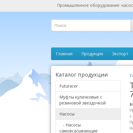
Промышленное оборудование: насосы
Главная
Продукция
Экспорт
Каталог продукции
Г
Futuracer
Муфты кулачковые с
резиновой звездочкой
Б
П
Насосы
с
П
- Насосы
Н
самовсасывающие