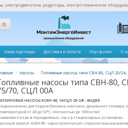
, электродвигатели, редукторы, электротехническое оборудов
Наши партнеры
Доставка и оплата
Портфолио
О н
лавная
Насосы
Топливные насосы типа СВН-80, СЦЛ 20/24,
Топливные насосы типа СВН-80, С
75/70, СЦЛ 00А
ЕНЗИНОВЫЕ НАСОСЫ АСВН-80, 1АСЦЛ-20-24Г, 6НДВб
редназначены для подачи бензина, керосина, дизельного топлива, с
 температурой от-40 до 50°С, плотностью до 1000 кг/м3.
рименяются как в передвижных, так к в стационарных установках.
асосный агрегат АСВН-80 - одноступенчатый с горизонтальным вал