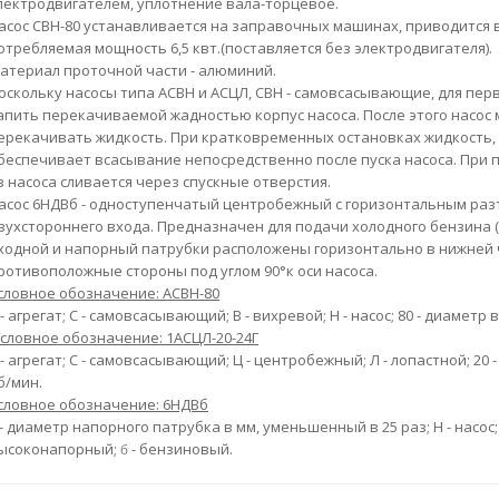
лектродвигателем, уплотнение вала-торцевое.
асос СВН-80 устанавливается на заправочных машинах, приводится 
отребляе­мая мощность 6,5 квт.(поставляется без электродвигателя).
атериал проточной части - алюминий.
оскольку насосы типа
АСВН
и
АСЦЛ, СВН
- самовсасывающие, для пер
апить перекачиваемой жадностью корпус насоса. После этого насос 
ерекачивать жидкость. При кратковременных остановках жидкость, 
бес­печивает всасывание непосредственно после пуска насоса. При
з насоса сливается через спускные отверстия.
асос
6НДВб
- одноступенчатый центробежный с горизонтальным раз
вухстороннего входа. Предназначен для подачи холодного бензина (до 
ходной и напорный патрубки расположены горизонтально в нижней 
ротивоположные стороны под углом 90°к оси насоса.
словное обозначение: АСВН-80
- агрегат;
С
- самовсасывающий;
В
- вихревой;
Η
- насос;
80
- диаметр 
словное обозначение: 1АСЦЛ-20-24Г
- агрегат;
С
- самовсасывающий;
Ц
- центробежный;
Л
- лопастной;
20
б/мин.
словное обозначение: 6НДВб
- диаметр напорного патрубка в мм, уменьшенный в 25 раз; Η
- насос;
ысоконапорный;
- бензиновый.
б