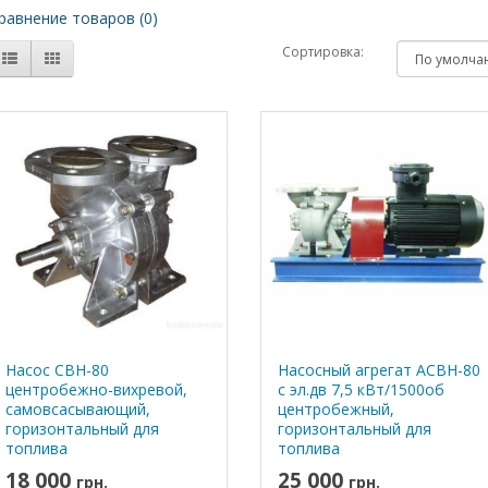
равнение товаров (0)
Сортировка:
Насос СВН-80
Насосный агрегат АСВН-80
центробежно-вихревой,
с эл.дв 7,5 кВт/1500об
самовсасывающий,
центробежный,
горизонтальный для
горизонтальный для
топлива
топлива
18 000
25 000
грн.
грн.