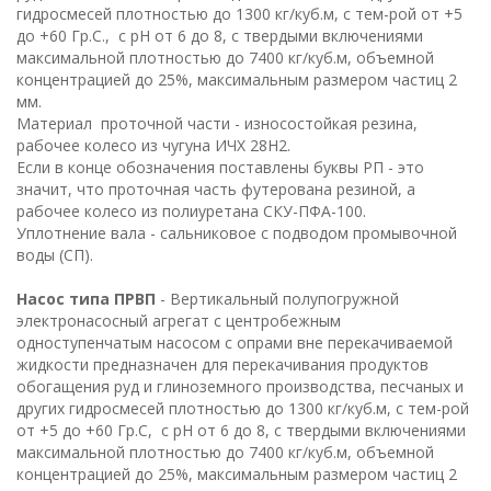
гидросмесей плотностью до 1300 кг/куб.м, с тем-рой от +5
до +60 Гр.С., с рН от 6 до 8, с твердыми включениями
максимальной плотностью до 7400 кг/куб.м, объемной
концентрацией до 25%, максимальным размером частиц 2
мм.
Материал проточной части - износостойкая резина,
рабочее колесо из чугуна ИЧХ 28Н2.
Если в конце обозначения поставлены буквы РП - это
значит, что проточная часть футерована резиной, а
рабочее колесо из полиуретана СКУ-ПФА-100.
Уплотнение вала - сальниковое с подводом промывочной
воды (СП).
Насос типа ПРВП
- Вертикальный полупогружной
электронасосный агрегат с центробежным
одноступенчатым насосом с опрами вне перекачиваемой
жидкости предназначен для перекачивания продуктов
обогащения руд и глиноземного производства, песчаных и
других гидросмесей плотностью до 1300 кг/куб.м, с тем-рой
от +5 до +60 Гр.С, с рН от 6 до 8, с твердыми включениями
максимальной плотностью до 7400 кг/куб.м, объемной
концентрацией до 25%, максимальным размером частиц 2