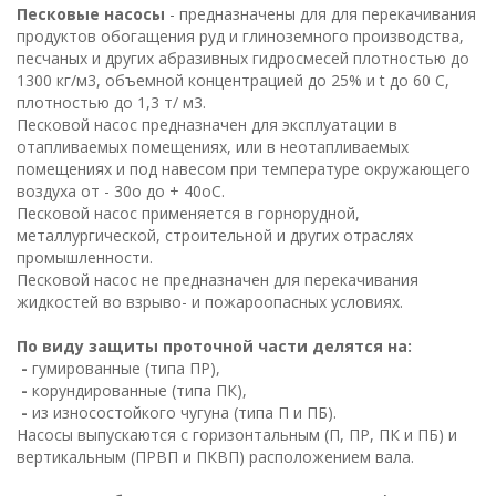
Песковые насосы
- предназначены для для перекачивания
продуктов обогащения руд и глиноземного производства,
песчаных и других абразивных гидросмесей плотностью до
1300 кг/м3, объемной концентрацией до 25% и t до 60 С,
плотностью до 1,3 т/ м3.
Песковой насос предназначен для эксплуатации в
отапливаемых помещениях, или в неотапливаемых
помещениях и под навесом при температуре окружающего
воздуха от - 30o до + 40oС.
Песковой насос применяется в горнорудной,
металлургической, строительной и других отраслях
промышленности.
Песковой насос не предназначен для перекачивания
жидкостей во взрыво- и пожароопасных условиях.
По виду защиты проточной части делятся на:
-
гумированные (типа ПР),
-
корундированные (типа ПК),
-
из износостойкого чугуна (типа П и ПБ).
Насосы выпускаются с горизонтальным (П, ПР, ПК и ПБ) и
вертикальным (ПРВП и ПКВП) расположением вала.