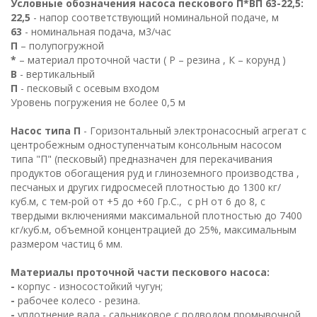
Условные обозначения насоса пескового П*ВП 63-22,5:
22,5
- напор соответствующий номинальной подаче, м
63
- номинальная подача, м3/час
П
– полупогружной
*
– материал проточной части ( Р – резина , К – корунд )
В
- вертикальный
П
- песковый с осевым входом
Уровень погружения не более 0,5 м
Насос типа П
- Горизонтальный электронасосный агрегат с
центробежным одноступенчатым консольным насосом
типа "П" (песковый) предназначен для перекачивания
продуктов обогащения руд и глиноземного производства ,
песчаных и других гидросмесей плотностью до 1300 кг/
куб.м, с тем-рой от +5 до +60 Гр.С., с рН от 6 до 8, с
твердыми включениями максимальной плотностью до 7400
кг/куб.м, объемной концентрацией до 25%, максимальным
размером частиц 6 мм.
Материалы проточной части пескового насоса:
-
корпус - износостойкий чугун;
-
рабочее колесо - резина.
-
уплотнение вала - сальниковое с подводом промывочной