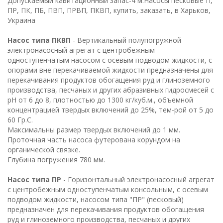
Допускаемый кавитационный запас-4 м.Насосы песковые П,
ПР, ПК, ПБ, ПВП, ПРВП, ПКВП, купить, заказать, в Харьков,
Украина
Насос типа ПКВП
- Вертикальный полупогружной
электронасосный агрегат с центробежным
одноступенчатым насосом с осевым подводом жидкости, с
опорами вне перекачиваемой жидкости предназначены для
перекачивания продуктов обогащения руд и глиноземного
производства, песчаных и других абразивных гидросмесей с
рН от 6 до 8, плотностью до 1300 кг/куб.м., объемной
концентрацией твердых включений до 25%, тем-рой от 5 до
60 Гр.С.
Максимальны размер твердых включений до 1 мм.
Проточная часть насоса футерована корундом на
органической связке.
Глубина погружения 780 мм.
Насос типа ПР
- Горизонтальный электронасосный агрегат
с центробежным одноступенчатым консольным, с осевым
подводом жидкости, насосом типа "ПР" (песковый)
предназначен для перекачивания продуктов обогащения
руд и глиноземного производства, песчаных и других