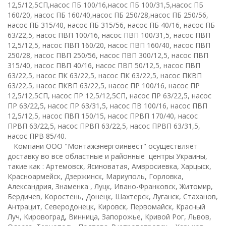
12,5/12,5СП,насос ПБ 100/16,насос ПБ 100/31,5,насос ПБ
160/20, насос ПБ 160/40,насос ПБ 250/28,насос ПБ 250/56,
насос ПБ 315/40, насос ПБ 315/56, насос ПБ 40/16, насос ПБ
63/22,5, насос ПВП 100/16, насос ПВП 100/31,5, насос ПВП
12,5/12,5, насос ПВП 160/20, насос ПВП 160/40, насос ПВП
250/28, насос ПВП 250/56, насос ПВП 300/12,5, насос ПВП
315/40, насос ПВП 40/16, насос ПВП 50/12,5, насос ПВП
63/22,5, насос ПК 63/22,5, насос ПК 63/22,5, насос ПКВП
63/22,5, насос ПКВП 63/22,5, насос ПР 100/16, насос ПР
12,5/12,5СП, насос ПР 12,5/12,5СП, насос ПР 63/22,5, насос
ПР 63/22,5, насос ПР 63/31,5, насос ПВ 100/16, насос ПВП
12,5/12,5, насос ПВП 150/15, насос ПРВП 170/40, насос
ПРВП 63/22,5, насос ПРВП 63/22,5, насос ПРВП 63/31,5,
насос ПРВ 85/40.
Компани ООО "Монтажэнергоинвест" осуществляет
доставку во все областные и районные центры Украины,
такие как : Артемовск, Ясиноватая, Амвросиевка, Харцыск,
Красноармейск, Дзержинск, Мариуполь, Горловка,
Александрия, Знаменка , Луцк, Ивано-Франковск, Житомир,
Бердичев, Коростень, Донецк, Шахтерск, Луганск, Стаханов,
Антрацит, Северодонецк, Кировск, Первомайск, Красный
Луч, Кировоград, Винница, Запорожье, Кривой Рог, Львов,