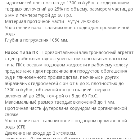
гидросмесей плотностью до 1300 кг/куб.м, с содержанием
твердых включений до 25% по объему, размером частиц до
6 мм и температурой до 60 Гр.С.
Материал проточной части - чугун ИЧХ28Н2.
Уплотнение вала - сальниковое с подводом промывочной
воды.
Глубина погружения 1050 мм.
Насос типа ПК
- Горизонтальный электронасосный агрегат
с центробежным одноступенчатым консольным насосом
типа ПК с осевым подводом жидкости к рабочему колесу
предназначен для перекачивания продуктов обогащения
руд и глиноземного производства, песчаных и других
абразивных гидросмесей с рН от 6 до 8, плотностью до
1300 кг/куб.м., объемной концентрацией твердых
включений до 25%, тем-рой от 5 до 60 Гр.С.
Максимальныé размер твердых включений до 1 мм.
Проточная часть футерована корундом на органической
связке.
Уплотнение вал - сальниковое с подводом промывочной
воды (СП).
Давление на входе до 2 кгс/кв.см.