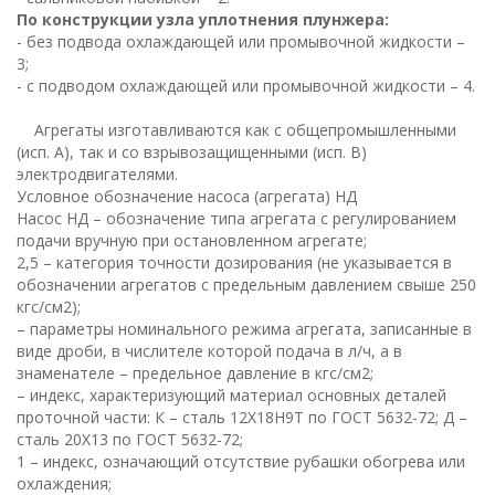
По конструкции узла уплотнения плунжера:
- без подвода охлаждающей или промывочной жидкости –
3;
- с подводом охлаждающей или промывочной жидкости – 4.
Агрегаты изготавливаются как с общепромышленными
(исп. А), так и со взрывозащищенными (исп. В)
электродвигателями.
Условное обозначение насоса (агрегата) НД
Насос НД – обозначение типа агрегата с регулированием
подачи вручную при остановленном агрегате;
2,5 – категория точности дозирования (не указывается в
обозначении агрегатов с предельным давлением свыше 250
кгс/см2);
– параметры номинального режима агрегата, записанные в
виде дроби, в числителе которой подача в л/ч, а в
знаменателе – предельное давление в кгс/см2;
– индекс, характеризующий материал основных деталей
проточной части: К – сталь 12Х18Н9Т по ГОСТ 5632-72; Д –
сталь 20Х13 по ГОСТ 5632-72;
1 – индекс, означающий отсутствие рубашки обогрева или
охлаждения;