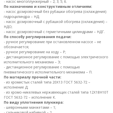
- насос многоплунжерный – 2; 3; 5; 6.
По назначению и конструктивным отличиям:
- насос дозировочный без рубашки обогрева (охлаждения)
гидроцилиндра – НД;
- насос дозировочный с рубашкой обогрева (охлаждения) –
НДО;
- насос дозировочный с герметичными цилиндрами – НДГ.
По способу регулирования подачи:
- ручное регулирование при остановленном насосе – не
обозначается;
- ручное регулирование на ходу – Р;
- дистанционное регулирование с помощью электрического
исполнительного механизма – Э;
- дистанционное регулирование с помощью
пневматического исполнительного механизма – П.
По материалу прочной части:
- из хромистых сталей типа 20Х13 ГОСТ 5632-72 –
исполнение Д;
- из хромо-никелевых нержавеющих сталей типа 12Х18Н10Т
ГОСТ 5632-72 – исполнение К.
По виду уплотнения плунжера:
- шевронными манжетами – 1;
- сальниковой набивкой – 2.