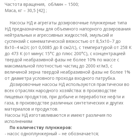
Частота вращения, об/мин – 1500;
Маса, кг – 30,5 [42] ;
Насосы НД и агрегаты дозировочные плунжерные типа
НД предназначены для объемного напорного дозирования
нейтральных и агрессивных жидкостей, эмульсий и
суспензий с кинематической вязкостью от 8,5х10–7 до
8х10–4 м2/с (от 0,0085 до 8 см2/с), с температурой от 258 К
до 473 К (от минус 15°С до плюс 200°С), с концентрацией
твердой неабразивной фазы не более 10% по массе с
максимальной плотностью частиц до 2000 кг/м3, с
величиной зерна твердой неабразивной фазы не более 1%
от диаметра условного прохода входного патрубка.
Дозировочные насосы НД используются практически во
всех отраслях народного хозяйства: в производстве
пищевых продуктов, при добыче и переработке нефти и
газа, в производстве различных синтетических и других
материалов и продуктов.
Насосы НД изготавливаются и имеют различия по
исполнениям
По количеству плунжеров:
- насос одноплунжерный – не обозначается;