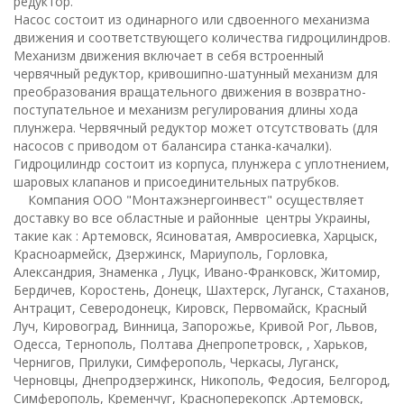
редуктор.
Насос состоит из одинарного или сдвоенного механизма
движения и соответствующего количества гидроцилиндров.
Механизм движения включает в себя встроенный
червячный редуктор, кривошипно-шатунный механизм для
преобразования вращательного движения в возвратно-
поступательное и механизм регулирования длины хода
плунжера. Червячный редуктор может отсутствовать (для
насосов с приводом от балансира станка-качалки).
Гидроцилиндр состоит из корпуса, плунжера с уплотнением,
шаровых клапанов и присоединительных патрубков.
Компания ООО "Монтажэнергоинвест" осуществляет
доставку во все областные и районные центры Украины,
такие как : Артемовск, Ясиноватая, Амвросиевка, Харцыск,
Красноармейск, Дзержинск, Мариуполь, Горловка,
Александрия, Знаменка , Луцк, Ивано-Франковск, Житомир,
Бердичев, Коростень, Донецк, Шахтерск, Луганск, Стаханов,
Антрацит, Северодонецк, Кировск, Первомайск, Красный
Луч, Кировоград, Винница, Запорожье, Кривой Рог, Львов,
Одесса, Тернополь, Полтава Днепропетровск, , Харьков,
Чернигов, Прилуки, Симферополь, Черкасы, Луганск,
Черновцы, Днепродзержинск, Никополь, Федосия, Белгород,
Симферополь, Кременчуг, Красноперекопск .Артемовск,