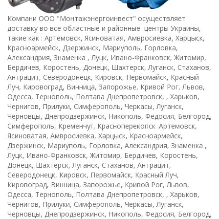
Компани ООО "Монтажэнергоинвест" осуществляет
доставку во все областные и районные центры Украины,
такие как : Артемовск, Ясиноватая, Амвросиевка, Харцыск,
Красноармейск, Дзержинск, Мариуполь, Горловка,
Александрия, Знаменка , Луцк, Ивано-Франковск, Житомир,
Бердичев, Коростень, Донецк, Шахтерск, Луганск, Стаханов,
Антрацит, Северодонецк, Кировск, Первомайск, Красный
Луч, Кировоград, Винница, Запорожье, Кривой Рог, Львов,
Одесса, Тернополь, Полтава Днепропетровск, , Харьков,
Чернигов, Прилуки, Симферополь, Черкасы, Луганск,
Черновцы, Днепродзержинск, Никополь, Федосия, Белгород,
Симферополь, Кременчуг, Красноперекопск .Артемовск,
Ясиноватая, Амвросиевка, Харцыск, Красноармейск,
Дзержинск, Мариуполь, Горловка, Александрия, Знаменка ,
Луцк, Ивано-Франковск, Житомир, Бердичев, Коростень,
Донецк, Шахтерск, Луганск, Стаханов, Антрацит,
Северодонецк, Кировск, Первомайск, Красный Луч,
Кировоград, Винница, Запорожье, Кривой Рог, Львов,
Одесса, Тернополь, Полтава Днепропетровск, , Харьков,
Чернигов, Прилуки, Симферополь, Черкасы, Луганск,
Черновцы, Днепродзержинск, Никополь, Федосия, Белгород,