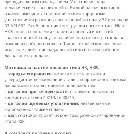
принудительным охлаждением. Уплотнения вала –
механические с сальниковой набивкой различных типов,
взаимозаменяемые с механическими торцовыми
уплотнениями различных исполнений по плану 52 или плану
53 API 682. Особенностью конструкции насосов типа НК и
НКВ нового поколения является прочный и жесткий
сварно-кованый корпус и наличие лопаточного отвода на
выходе из рабочего колеса. Такое техническое решение
исключает действие радиальной силы во всем рабочем
диапазоне по подаче.
Материалы частей насосов типа НК, НКВ:
- корпуса и крышки:
поковки из теплостойкой
углеродистой легированной стали с коррозионностойкими
наплавками по уплотняемым поверхностям;
- деталей проточной части:
отливки и поковки из
хромистых сталей 20Х13Л и 30Х13;
- деталей щелевых уплотнений:
незадираемые
коррозионностойкие сплавы;
- вал:
сортовой прокат из конструкционной легированной
стали 40Х.
В комплект поставки входит: