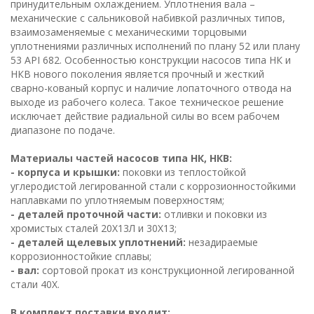
принудительным охлаждением. Уплотнения вала –
механические с сальниковой набивкой различных типов,
взаимозаменяемые с механическими торцовыми
уплотнениями различных исполнений по плану 52 или плану
53 API 682. Особенностью конструкции насосов типа НК и
НКВ нового поколения является прочный и жесткий
сварно-кованый корпус и наличие лопаточного отвода на
выходе из рабочего колеса. Такое техническое решение
исключает действие радиальной силы во всем рабочем
диапазоне по подаче.
Материалы частей насосов типа НК, НКВ:
- корпуса и крышки:
поковки из теплостойкой
углеродистой легированной стали с коррозионностойкими
наплавками по уплотняемым поверхностям;
- деталей проточной части:
отливки и поковки из
хромистых сталей 20Х13Л и 30Х13;
- деталей щелевых уплотнений:
незадираемые
коррозионностойкие сплавы;
- вал:
сортовой прокат из конструкционной легированной
стали 40Х.
В комплект поставки входит: