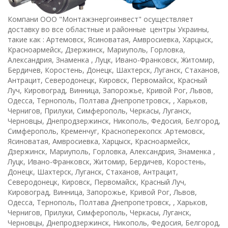
Компани ООО "Монтажэнергоинвест" осуществляет
доставку во все областные и районные центры Украины,
такие как : Артемовск, Ясиноватая, Амвросиевка, Харцыск,
Красноармейск, Дзержинск, Мариуполь, Горловка,
Александрия, Знаменка , Луцк, Ивано-Франковск, Житомир,
Бердичев, Коростень, Донецк, Шахтерск, Луганск, Стаханов,
Антрацит, Северодонецк, Кировск, Первомайск, Красный
Луч, Кировоград, Винница, Запорожье, Кривой Рог, Львов,
Одесса, Тернополь, Полтава Днепропетровск, , Харьков,
Чернигов, Прилуки, Симферополь, Черкасы, Луганск,
Черновцы, Днепродзержинск, Никополь, Федосия, Белгород,
Симферополь, Кременчуг, Красноперекопск .Артемовск,
Ясиноватая, Амвросиевка, Харцыск, Красноармейск,
Дзержинск, Мариуполь, Горловка, Александрия, Знаменка ,
Луцк, Ивано-Франковск, Житомир, Бердичев, Коростень,
Донецк, Шахтерск, Луганск, Стаханов, Антрацит,
Северодонецк, Кировск, Первомайск, Красный Луч,
Кировоград, Винница, Запорожье, Кривой Рог, Львов,
Одесса, Тернополь, Полтава Днепропетровск, , Харьков,
Чернигов, Прилуки, Симферополь, Черкасы, Луганск,
Черновцы, Днепродзержинск, Никополь, Федосия, Белгород,