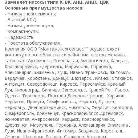
Заменяет насосы типа К, ВК, АНЦ, АНЦС, ЦВК
Основные преимущества насоса:
- Низкая энергоемкость;
- Высокий КПД;
- Низкий уровень шума;
- Компактность;
- Надежность;
- Простота обслуживания;
Компани
я
ООО "Монтажэнергоинвест" осуществляет
доставку во все областные и районные центры Украины,
такие как : Артемовск, Ясиноватая, Амвросиевка, Харцыск,
Красноармейск, Дзержинск, Мариуполь, Горловка,
Александрия, Знаменка , Луцк, Ивано-Франковск, Житомир,
Бердичев, Коростень, Донецк, Шахтерск, Луганск, Стаханов,
Антрацит, Северодонецк, Кировск, Первомайск, Красный
Луч, Кировоград, Винница, Запорожье, Кривой Рог, Львов,
Одесса, Тернополь, Полтава Днепропетровск, , Харьков,
Чернигов, Прилуки, Симферополь, Черкасы, Луганск,
Черновцы, Днепродзержинск, Никополь, Федосия, Белгород,
Симферополь, Кременчуг, Красноперекопск .Артемовск,
Ясиноватая, Амвросиевка, Харцыск, Красноармейск,
Дзержинск, Мариуполь, Горловка, Александрия, Знаменка ,
Луцк, Ивано-Франковск, Житомир, Бердичев, Коростень,
Донецк, Шахтерск, Луганск, Стаханов, Антрацит,