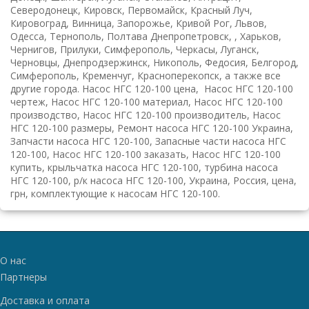
Северодонецк, Кировск, Первомайск, Красный Луч,
Кировоград, Винница, Запорожье, Кривой Рог, Львов,
Одесса, Тернополь, Полтава Днепропетровск, , Харьков,
Чернигов, Прилуки, Симферополь, Черкасы, Луганск,
Черновцы, Днепродзержинск, Никополь, Федосия, Белгород,
Симферополь, Кременчуг, Красноперекопск, а также все
другие города. Насос НГС 120-100 цена, Насос НГС 120-100
чертеж, Насос НГС 120-100 материал, Насос НГС 120-100
производство, Насос НГС 120-100
производитель,
Насос
НГС 120-100 размеры, Ремонт насоса НГС 120-100 Украина,
Запчасти насоса НГС 120-100, Запасные части насоса НГС
120-100, Насос НГС 120-100
заказать, Насос НГС 120-100
купить
,
крыльчатка насоса НГС 120-100, турбина насоса
НГС 120-100, р/к насоса НГС 120-100, Украина, Россия, цена,
грн,
комплектующие к н
асосам НГС 120-100.
О нас
Партнеры
Доставка и оплата