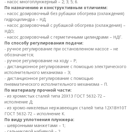
- насос многоплунжерный – 2; 3; 5; 6.
По назначению и конструктивным отличиям:
- насос дозировочный без рубашки обогрева (охлаждения)
гидроцилиндра – НД;
- насос дозировочный с рубашкой обогрева (охлаждения) –
НДО;
- насос дозировочный с герметичными цилиндрами – НДГ.
По способу регулирования подачи:
- ручное регулирование при остановленном насосе – не
обозначается;
- ручное регулирование на ходу – Р;
- дистанционное регулирование с помощью электрического
исполнительного механизма – Э;
- дистанционное регулирование с помощью
пневматического исполнительного механизма – П.
По материалу прочной части:
- из хромистых сталей типа 20Х13 ГОСТ 5632-72 –
исполнение Д;
- из хромо-никелевых нержавеющих сталей типа 12Х18Н10Т
ГОСТ 5632-72 – исполнение К.
По виду уплотнения плунжера:
- шевронными манжетами – 1;
- сальниковой набивкой – 2.