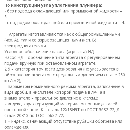
По конструкции узла уплотнения плунжера:
- без подвода охлаждающей или промывочной жидкости –
3;
- с подводом охлаждающей или промывочной жидкости – 4.
Агрегаты изготавливаются как с общепромышленными
(исп. А), так и со взрывозащищенными (исп. В)
электродвигателями.
Условное обозначение насоса (агрегата) НД
Насос НД – обозначение типа агрегата с регулированием
подачи вручную при остановленном агрегате;
2,5 – категория точности дозирования (не указывается в
обозначении агрегатов с предельным давлением свыше 250
кгс/см2);
– параметры номинального режима агрегата, записанные в
виде дроби, в числителе которой подача в л/ч, а в
знаменателе – предельное давление в кгс/см2;
– индекс, характеризующий материал основных деталей
проточной части: К – сталь 12Х18Н9Т по ГОСТ 5632-72; Д –
сталь 20Х13 по ГОСТ 5632-72;
1 – индекс, означающий отсутствие рубашки обогрева или
охлаждения;