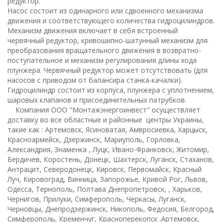
редуктор.
Насос состоит из одинарного или сдвоенного механизма
движения и соответствующего количества гидроцилиндров.
Механизм движения включает в себя встроенный
червячный редуктор, кривошипно-шатунный механизм для
преобразования вращательного движения в возвратно-
поступательное и механизм регулирования длины хода
плунжера. Червячный редуктор может отсутствовать (для
насосов с приводом от балансира станка-качалки).
Гидроцилиндр состоит из корпуса, плунжера с уплотнением,
шаровых клапанов и присоединительных патрубков.
Компания ООО "Монтажэнергоинвест" осуществляет
доставку во все областные и районные центры Украины,
такие как : Артемовск, Ясиноватая, Амвросиевка, Харцыск,
Красноармейск, Дзержинск, Мариуполь, Горловка,
Александрия, Знаменка , Луцк, Ивано-Франковск, Житомир,
Бердичев, Коростень, Донецк, Шахтерск, Луганск, Стаханов,
Антрацит, Северодонецк, Кировск, Первомайск, Красный
Луч, Кировоград, Винница, Запорожье, Кривой Рог, Львов,
Одесса, Тернополь, Полтава Днепропетровск, , Харьков,
Чернигов, Прилуки, Симферополь, Черкасы, Луганск,
Черновцы, Днепродзержинск, Никополь, Федосия, Белгород,
Симферополь, Кременчуг, Красноперекопск .Артемовск,