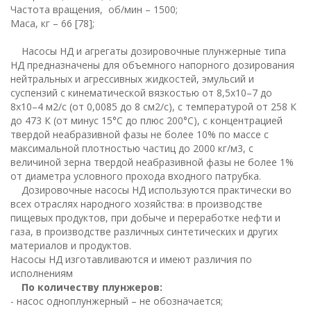
Частота вращения, об/мин – 1500;
Маса, кг – 66 [78];
Насосы НД и агрегаты дозировочные плунжерные типа
НД предназначены для объемного напорного дозирования
нейтральных и агрессивных жидкостей, эмульсий и
суспензий с кинематической вязкостью от 8,5х10–7 до
8х10–4 м2/с (от 0,0085 до 8 см2/с), с температурой от 258 К
до 473 К (от минус 15°С до плюс 200°С), с концентрацией
твердой неабразивной фазы не более 10% по массе с
максимальной плотностью частиц до 2000 кг/м3, с
величиной зерна твердой неабразивной фазы не более 1%
от диаметра условного прохода входного патрубка.
Дозировочные насосы НД используются практически во
всех отраслях народного хозяйства: в производстве
пищевых продуктов, при добыче и переработке нефти и
газа, в производстве различных синтетических и других
материалов и продуктов.
Насосы НД изготавливаются и имеют различия по
исполнениям
По количеству плунжеров:
- насос одноплунжерный – не обозначается;