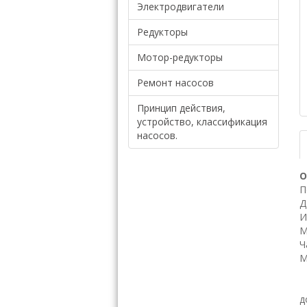
Электродвигатели
Редукторы
Мотор-редукторы
Ремонт насосов
Принцип действия,
устройство, классификация
насосов.
О
П
Д
И
М
Ч
М
Н
д