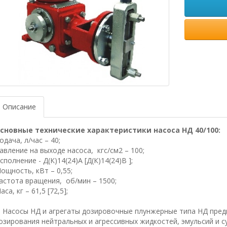
Описание
сновные технические характеристики насоса НД 40/100
:
одача, л/час – 40;
авление на выходе насоса, кгс/см2 – 100;
сполнение -
Д(К)14(24)А [Д(К)14(24)В ];
ощность, кВт – 0,55;
астота вращения, об/мин – 1500;
аса, кг – 61,5 [72,5];
асосы НД и агрегаты дозировочные плунжерные типа НД пред
озирования нейтральных и агрессивных жидкостей, эмульсий и с