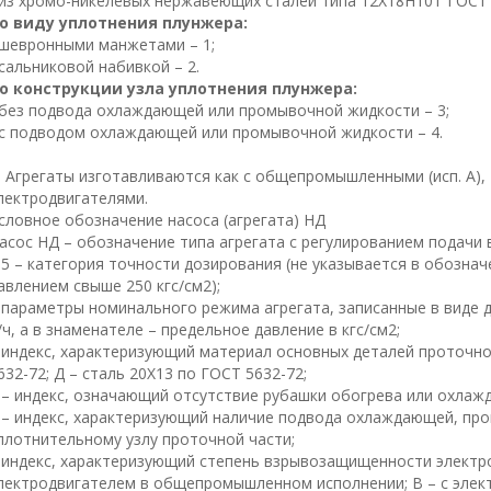
 из хромо-никелевых нержавеющих сталей типа 12Х18Н10Т ГОСТ 
о виду уплотнения плунжера:
 шевронными манжетами – 1;
 сальниковой набивкой – 2.
о конструкции узла уплотнения плунжера:
 без подвода охлаждающей или промывочной жидкости – 3;
 с подводом охлаждающей или промывочной жидкости – 4.
грегаты изготавливаются как с общепромышленными (исп. А), т
лектродвигателями.
словное обозначение насоса (агрегата) НД
асос НД – обозначение типа агрегата с регулированием подачи 
,5 – категория точности дозирования (не указывается в обозна
авлением свыше 250 кгс/см2);
 параметры номинального режима агрегата, записанные в виде д
/ч, а в знаменателе – предельное давление в кгс/см2;
 индекс, характеризующий материал основных деталей проточно
632-72; Д – сталь 20Х13 по ГОСТ 5632-72;
 – индекс, означающий отсутствие рубашки обогрева или охлажд
 – индекс, характеризующий наличие подвода охлаждающей, пр
плотнительному узлу проточной части;
 индекс, характеризующий степень взрывозащищенности электро
лектродвигателем в общепромышленном исполнении; В – с элек