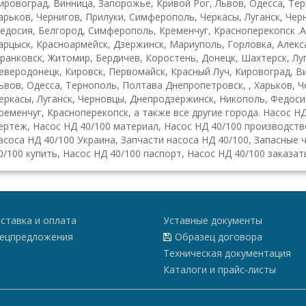
ировоград, Винница, Запорожье, Кривой Рог, Львов, Одесса, Те
арьков, Чернигов, Прилуки, Симферополь, Черкасы, Луганск, Че
едосия, Белгород, Симферополь, Кременчуг, Красноперекопск .А
арцыск, Красноармейск, Дзержинск, Мариуполь, Горловка, Алекса
ранковск, Житомир, Бердичев, Коростень, Донецк, Шахтерск, Луг
еверодонецк, Кировск, Первомайск, Красный Луч, Кировоград, В
ьвов, Одесса, Тернополь, Полтава Днепропетровск, , Харьков, 
еркасы, Луганск, Черновцы, Днепродзержинск, Никополь, Федоси
ременчуг, Красноперекопск, а также все другие города. Насос Н
ертеж, Насос НД 40/100 материал, Насос НД 40/100 производств
асоса НД 40/100 Украина, Запчасти насоса НД 40/100, Запасные 
0/100 купить, Насос НД 40/100 паспорт, Насос НД 40/100 заказат
ставка и оплата
Уставные документы
ецпредложения
Образец договора
Техническая документация
Каталоги и прайс-листы