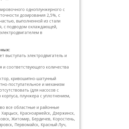
озировочного одноплунжерного с
точности дозирования 2,5%, с
 частью, выполненной из стали
ия, с подводом охлаждающей,
 электродвигателем в
рных:
жет выступать электродвигатель и
ия и соответствующего количества
уктор, кривошипно-шатунный
тно-поступательное и механизм
отсутствовать (для насосов с
 корпуса, плунжера с уплотнением,
во все областные и районные
, Харцыск, Красноармейск, Дзержинск,
ковск, Житомир, Бердичев, Коростень,
ировск, Первомайск, Красный Луч,