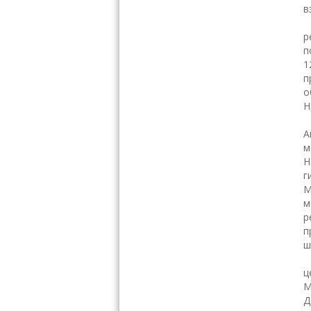
в
р
п
1
п
о
Н
А
м
Н
г
М
м
р
п
ш
К
ц
М
Д