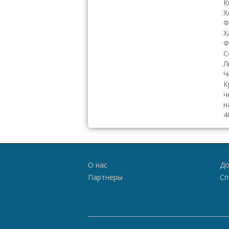
К
Х
Ф
Х
Ф
С
Л
Ч
К
ч
н
4
О нас
До
Партнеры
Сп