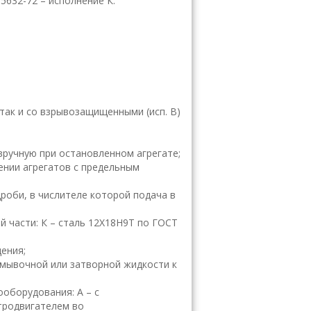
5632-72 – исполнение К.
ак и со взрывозащищенными (исп. В)
вручную при остановленном агрегате;
чении агрегатов с предельным
роби, в числителе которой подача в
й части: К – сталь 12Х18Н9Т по ГОСТ
ения;
омывочной или затворной жидкости к
оборудования: А – с
тродвигателем во