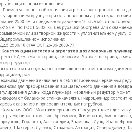
зрывозащищенном исполнении.
Пример условного обозначения агрегата электронасосного д
егулированием вручную при остановленном агрегате, категории 
одачей 2500 л/ч и предельном давлении 10 кгс/см2, с проточной
2Х18Н9Т по ГОСТ 5632-72, без рубашки обогрева или охлажден
ромывочной или затворной жидкости к уплотнительному узлу, с
бщепромышленном исполнении:
Д2,5 2500/10К14А ОСТ 26-06-2003-77
Конструкции насосов и агрегатов дозировочных плунже
грегат НД состоит из привода и насоса. В качестве привода мо
отор-редуктор.
асос состоит из одинарного или сдвоенного механизма движен
идроцилиндров.
еханизм движения включает в себя встроенный червячный ред
еханизм для преобразования вращательного движения в возвра
егулирования длины хода плунжера. Червячный редуктор может 
риводом от балансира станка-качалки). Гидроцилиндр состоит из
аровых клапанов и присоединительных патрубков.
омпания ООО "Монтажэнергоинвест" осуществляет доставку 
ентры Украины, такие как : Артемовск, Ясиноватая, Амвросиевка
ариуполь, Горловка, Александрия, Знаменка , Луцк, Ивано-Фран
онецк, Шахтерск, Луганск, Стаханов, Антрацит, Северодонецк, К