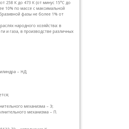
 от 258 К до 473 К (от минус 15°С до
ее 10% по массе с максимальной
абразивной фазы не более 1% от
аслях народного хозяйства: в
и и газа, в производстве различных
илиндра – НД;
ется;
нительного механизма – Э;
лнительного механизма – П.