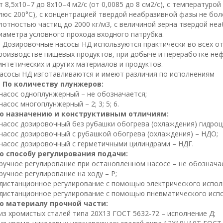
т 8,5х10–7 до 8х10–4 м2/с (от 0,0085 до 8 см2/с), с температурой
люс 200°С), с концентрацией твердой неабразивной фазы не бол
лотностью частиц до 2000 кг/м3, с величиной зерна твердой не
иаметра условного прохода входного патрубка.
озировочные насосы НД используются практически во всех отр
роизводстве пищевых продуктов, при добыче и переработке нефт
интетических и других материалов и продуктов.
асосы НД изготавливаются и имеют различия по исполнениям
По количеству плунжеров:
 насос одноплунжерный – не обозначается;
 насос многоплунжерный – 2; 3; 5; 6.
о назначению и конструктивным отличиям:
 насос дозировочный без рубашки обогрева (охлаждения) гидроц
 насос дозировочный с рубашкой обогрева (охлаждения) – НДО;
 насос дозировочный с герметичными цилиндрами – НДГ.
о способу регулирования подачи:
 ручное регулирование при остановленном насосе – не обознача
 ручное регулирование на ходу – Р;
 дистанционное регулирование с помощью электрического испол
 дистанционное регулирование с помощью пневматического испо
о материалу прочной части:
 из хромистых сталей типа 20Х13 ГОСТ 5632-72 – исполнение Д;