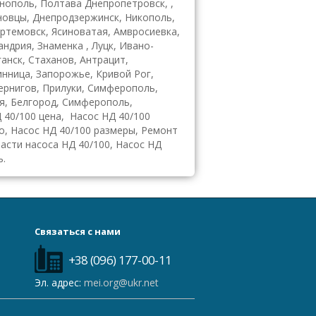
рнополь, Полтава Днепропетровск, ,
рновцы, Днепродзержинск, Никополь,
ртемовск, Ясиноватая, Амвросиевка,
ндрия, Знаменка , Луцк, Ивано-
анск, Стаханов, Антрацит,
инница, Запорожье, Кривой Рог,
Чернигов, Прилуки, Симферополь,
я, Белгород, Симферополь,
Д 40/100 цена, Насос НД 40/100
о, Насос НД 40/100 размеры, Ремонт
части насоса НД 40/100, Насос НД
ь.
Связаться с нами
+38 (096) 177-00-11
Эл. адрес:
mei.org@ukr.net