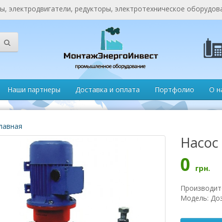
, электродвигатели, редукторы, электротехническое оборудов
Наши партнеры
Доставка и оплата
Портфолио
О н
лавная
Насос
0
грн.
Производит
Модель: До