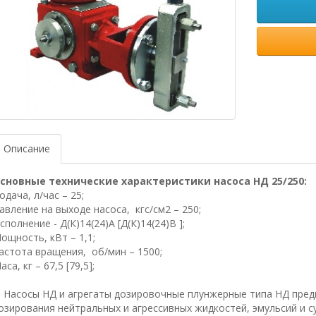
Описание
сновные технические характеристики насоса НД 25/250
:
одача, л/час – 25;
авление на выходе насоса, кгс/см2 – 250;
сполнение -
Д(К)14(24)А [Д(К)14(24)В ];
ощность, кВт – 1,1;
астота вращения, об/мин – 1500;
аса, кг – 67,5 [79,5];
асосы НД и агрегаты дозировочные плунжерные типа НД пред
озирования нейтральных и агрессивных жидкостей, эмульсий и с