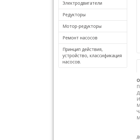
Электродвигатели
Редукторы
Мотор-редукторы
Ремонт насосов
Принцип действия,
устройство, классификация
насосов.
О
П
Д
И
М
Ч
М
Н
д