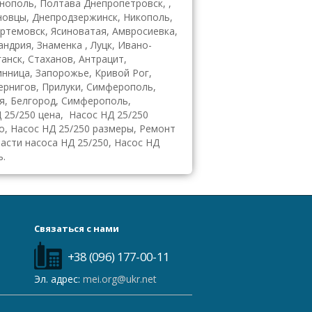
рнополь, Полтава Днепропетровск, ,
рновцы, Днепродзержинск, Никополь,
ртемовск, Ясиноватая, Амвросиевка,
ндрия, Знаменка , Луцк, Ивано-
анск, Стаханов, Антрацит,
инница, Запорожье, Кривой Рог,
Чернигов, Прилуки, Симферополь,
я, Белгород, Симферополь,
Д 25/250 цена, Насос НД 25/250
о, Насос НД 25/250 размеры, Ремонт
части насоса НД 25/250, Насос НД
ь.
Связаться с нами
+38 (096) 177-00-11
Эл. адрес:
mei.org@ukr.net