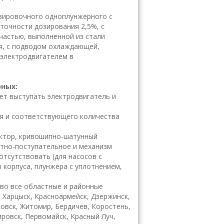
озировочного одноплунжерного с
точности дозирования 2,5%, с
 частью, выполненной из стали
ия, с подводом охлаждающей,
 электродвигателем в
рных:
жет выступать электродвигатель и
ия и соответствующего количества
уктор, кривошипно-шатунный
тно-поступательное и механизм
отсутствовать (для насосов с
 корпуса, плунжера с уплотнением,
во все областные и районные
, Харцыск, Красноармейск, Дзержинск,
ковск, Житомир, Бердичев, Коростень,
ировск, Первомайск, Красный Луч,