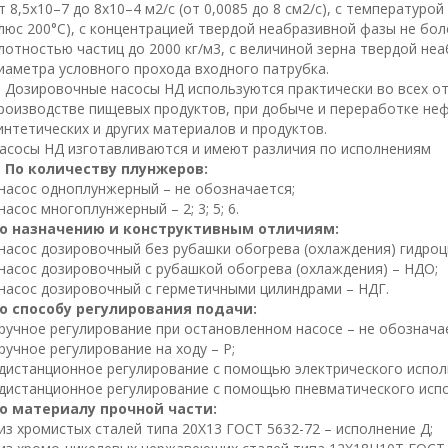
т 8,5х10–7 до 8х10–4 м2/с (от 0,0085 до 8 см2/с), с температурой
люс 200°С), с концентрацией твердой неабразивной фазы не бол
лотностью частиц до 2000 кг/м3, с величиной зерна твердой не
иаметра условного прохода входного патрубка.
озировочные насосы НД используются практически во всех отр
роизводстве пищевых продуктов, при добыче и переработке нефт
интетических и других материалов и продуктов.
асосы НД изготавливаются и имеют различия по исполнениям
По количеству плунжеров:
 насос одноплунжерный – не обозначается;
 насос многоплунжерный – 2; 3; 5; 6.
о назначению и конструктивным отличиям:
 насос дозировочный без рубашки обогрева (охлаждения) гидроц
 насос дозировочный с рубашкой обогрева (охлаждения) – НДО;
 насос дозировочный с герметичными цилиндрами – НДГ.
о способу регулирования подачи:
 ручное регулирование при остановленном насосе – не обознача
 ручное регулирование на ходу – Р;
 дистанционное регулирование с помощью электрического испол
 дистанционное регулирование с помощью пневматического испо
о материалу прочной части:
 из хромистых сталей типа 20Х13 ГОСТ 5632-72 – исполнение Д;