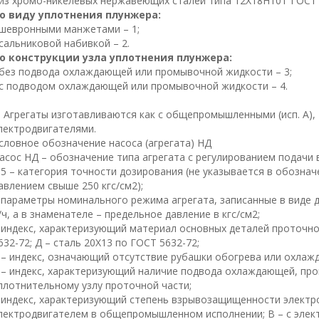
 из хромо-никелевых нержавеющих сталей типа 12Х18Н10Т ГОСТ 
о виду уплотнения плунжера:
 шевронными манжетами – 1;
 сальниковой набивкой – 2.
о конструкции узла уплотнения плунжера:
 без подвода охлаждающей или промывочной жидкости – 3;
 с подводом охлаждающей или промывочной жидкости – 4.
грегаты изготавливаются как с общепромышленными (исп. А), т
лектродвигателями.
словное обозначение насоса (агрегата) НД
асос НД – обозначение типа агрегата с регулированием подачи 
,5 – категория точности дозирования (не указывается в обозна
авлением свыше 250 кгс/см2);
 параметры номинального режима агрегата, записанные в виде д
/ч, а в знаменателе – предельное давление в кгс/см2;
 индекс, характеризующий материал основных деталей проточно
632-72; Д – сталь 20Х13 по ГОСТ 5632-72;
 – индекс, означающий отсутствие рубашки обогрева или охлажд
 – индекс, характеризующий наличие подвода охлаждающей, пр
плотнительному узлу проточной части;
 индекс, характеризующий степень взрывозащищенности электро
лектродвигателем в общепромышленном исполнении; В – с элек