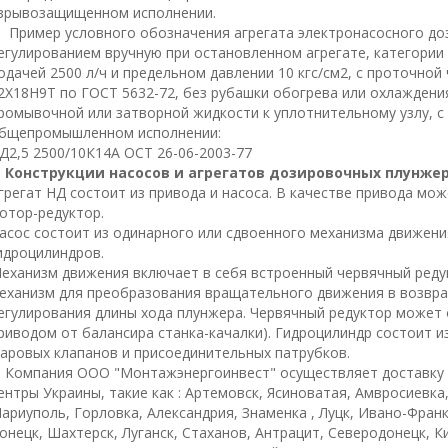
зрывозащищенном исполнении.
Пример условного обозначения агрегата электронасосного д
егулированием вручную при остановленном агрегате, категории 
одачей 2500 л/ч и предельном давлении 10 кгс/см2, с проточной
2Х18Н9Т по ГОСТ 5632-72, без рубашки обогрева или охлажден
ромывочной или затворной жидкости к уплотнительному узлу, с
бщепромышленном исполнении:
Д2,5 2500/10К14А ОСТ 26-06-2003-77
Конструкции насосов и агрегатов дозировочных плунже
грегат НД состоит из привода и насоса. В качестве привода мо
отор-редуктор.
асос состоит из одинарного или сдвоенного механизма движен
идроцилиндров.
еханизм движения включает в себя встроенный червячный ред
еханизм для преобразования вращательного движения в возвра
егулирования длины хода плунжера. Червячный редуктор может 
риводом от балансира станка-качалки). Гидроцилиндр состоит из
аровых клапанов и присоединительных патрубков.
омпания ООО "Монтажэнергоинвест" осуществляет доставку 
ентры Украины, такие как : Артемовск, Ясиноватая, Амвросиевка
ариуполь, Горловка, Александрия, Знаменка , Луцк, Ивано-Фран
онецк, Шахтерск, Луганск, Стаханов, Антрацит, Северодонецк, К