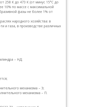
 от 258 К до 473 К (от минус 15°С до
ее 10% по массе с максимальной
абразивной фазы не более 1% от
аслях народного хозяйства: в
и и газа, в производстве различных
илиндра – НД;
ется;
нительного механизма – Э;
лнительного механизма – П.