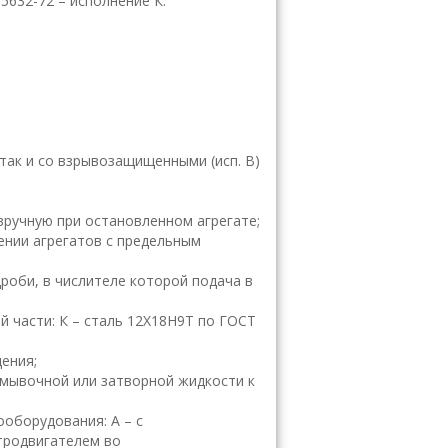
5632-72 – исполнение К.
ак и со взрывозащищенными (исп. В)
вручную при остановленном агрегате;
чении агрегатов с предельным
роби, в числителе которой подача в
й части: К – сталь 12Х18Н9Т по ГОСТ
ения;
омывочной или затворной жидкости к
оборудования: А – с
тродвигателем во