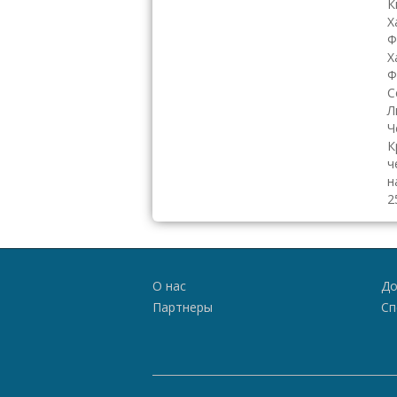
К
Х
Ф
Х
Ф
С
Л
Ч
К
ч
н
2
О нас
До
Партнеры
Сп