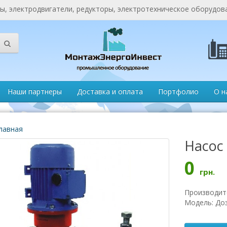
, электродвигатели, редукторы, электротехническое оборудов
Наши партнеры
Доставка и оплата
Портфолио
О н
лавная
Насос
0
грн.
Производит
Модель: До