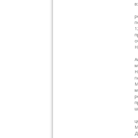
в
р
п
1
п
о
Н
А
м
Н
г
М
м
р
п
ш
К
ц
М
Д