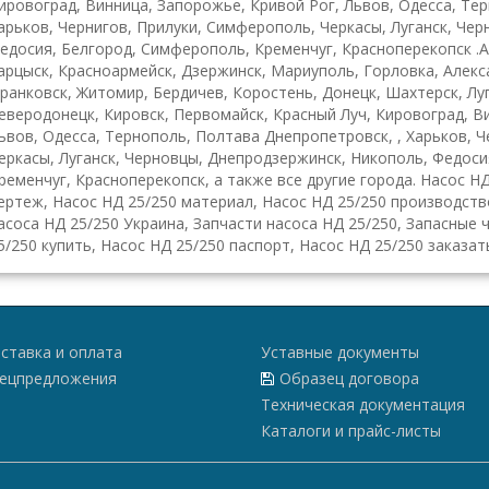
ировоград, Винница, Запорожье, Кривой Рог, Львов, Одесса, Те
арьков, Чернигов, Прилуки, Симферополь, Черкасы, Луганск, Че
едосия, Белгород, Симферополь, Кременчуг, Красноперекопск .А
арцыск, Красноармейск, Дзержинск, Мариуполь, Горловка, Алекса
ранковск, Житомир, Бердичев, Коростень, Донецк, Шахтерск, Луг
еверодонецк, Кировск, Первомайск, Красный Луч, Кировоград, В
ьвов, Одесса, Тернополь, Полтава Днепропетровск, , Харьков, 
еркасы, Луганск, Черновцы, Днепродзержинск, Никополь, Федоси
ременчуг, Красноперекопск, а также все другие города. Насос Н
ертеж, Насос НД 25/250 материал, Насос НД 25/250 производств
асоса НД 25/250 Украина, Запчасти насоса НД 25/250, Запасные 
5/250 купить, Насос НД 25/250 паспорт, Насос НД 25/250 заказат
ставка и оплата
Уставные документы
ецпредложения
Образец договора
Техническая документация
Каталоги и прайс-листы