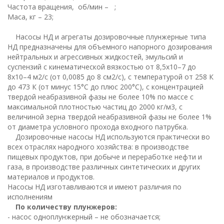
Частота вращения, об/мин – ;
Маса, кг – 23;
Насосы НД и агрегаты дозировочные плунжерные типа
НД предназначены для объемного напорного дозирования
нейтральных и агрессивных жидкостей, эмульсий и
суспензий с кинематической вязкостью от 8,5х10–7 до
8х10–4 м2/с (от 0,0085 до 8 см2/с), с температурой от 258 К
до 473 К (от минус 15°С до плюс 200°С), с концентрацией
твердой неабразивной фазы не более 10% по массе с
максимальной плотностью частиц до 2000 кг/м3, с
величиной зерна твердой неабразивной фазы не более 1%
от диаметра условного прохода входного патрубка.
Дозировочные насосы НД используются практически во
всех отраслях народного хозяйства: в производстве
пищевых продуктов, при добыче и переработке нефти и
газа, в производстве различных синтетических и других
материалов и продуктов.
Насосы НД изготавливаются и имеют различия по
исполнениям
По количеству плунжеров:
- насос одноплунжерный – не обозначается;