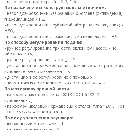
- насос многоплунжерный – 2; 3; 5; 6.
По назначению и конструктивным отличиям:
- насос дозировочный без рубашки обогрева (охлаждения)
гидроцилиндра – НД;
- насос дозировочный с рубашкой обогрева (охлаждения) –
НДО;
- насос дозировочный с герметичными цилиндрами – НДГ.
По способу регулирования подачи:
- ручное регулирование при остановленном насосе – не
обозначается;
- ручное регулирование на ходу – Р;
- дистанционное регулирование с помощью электрического
исполнительного механизма – Э;
- дистанционное регулирование с помощью
пневматического исполнительного механизма – П.
По материалу прочной части:
- из хромистых сталей типа 20Х13 ГОСТ 5632-72 –
исполнение Д;
- из хромо-никелевых нержавеющих сталей типа 12Х18Н10Т
ГОСТ 5632-72 – исполнение К.
По виду уплотнения плунжера:
- шевронными манжетами – 1;
- сальниковой набивкой – 2.