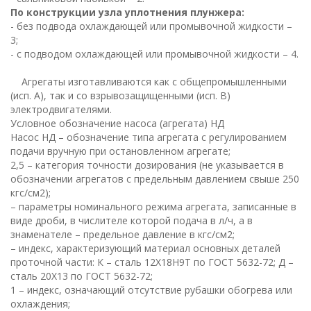
По конструкции узла уплотнения плунжера:
- без подвода охлаждающей или промывочной жидкости –
3;
- с подводом охлаждающей или промывочной жидкости – 4.
Агрегаты изготавливаются как с общепромышленными
(исп. А), так и со взрывозащищенными (исп. В)
электродвигателями.
Условное обозначение насоса (агрегата) НД
Насос НД – обозначение типа агрегата с регулированием
подачи вручную при остановленном агрегате;
2,5 – категория точности дозирования (не указывается в
обозначении агрегатов с предельным давлением свыше 250
кгс/см2);
– параметры номинального режима агрегата, записанные в
виде дроби, в числителе которой подача в л/ч, а в
знаменателе – предельное давление в кгс/см2;
– индекс, характеризующий материал основных деталей
проточной части: К – сталь 12Х18Н9Т по ГОСТ 5632-72; Д –
сталь 20Х13 по ГОСТ 5632-72;
1 – индекс, означающий отсутствие рубашки обогрева или
охлаждения;