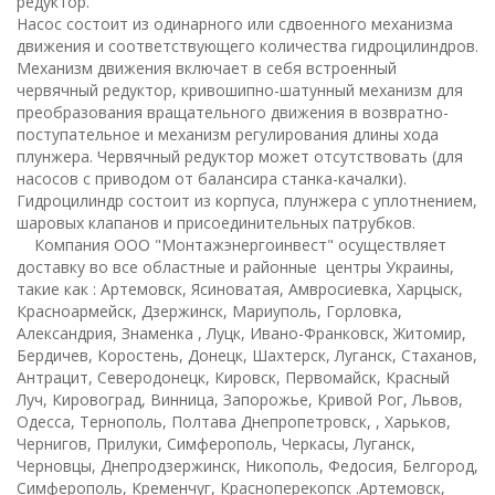
редуктор.
Насос состоит из одинарного или сдвоенного механизма
движения и соответствующего количества гидроцилиндров.
Механизм движения включает в себя встроенный
червячный редуктор, кривошипно-шатунный механизм для
преобразования вращательного движения в возвратно-
поступательное и механизм регулирования длины хода
плунжера. Червячный редуктор может отсутствовать (для
насосов с приводом от балансира станка-качалки).
Гидроцилиндр состоит из корпуса, плунжера с уплотнением,
шаровых клапанов и присоединительных патрубков.
Компания ООО "Монтажэнергоинвест" осуществляет
доставку во все областные и районные центры Украины,
такие как : Артемовск, Ясиноватая, Амвросиевка, Харцыск,
Красноармейск, Дзержинск, Мариуполь, Горловка,
Александрия, Знаменка , Луцк, Ивано-Франковск, Житомир,
Бердичев, Коростень, Донецк, Шахтерск, Луганск, Стаханов,
Антрацит, Северодонецк, Кировск, Первомайск, Красный
Луч, Кировоград, Винница, Запорожье, Кривой Рог, Львов,
Одесса, Тернополь, Полтава Днепропетровск, , Харьков,
Чернигов, Прилуки, Симферополь, Черкасы, Луганск,
Черновцы, Днепродзержинск, Никополь, Федосия, Белгород,
Симферополь, Кременчуг, Красноперекопск .Артемовск,