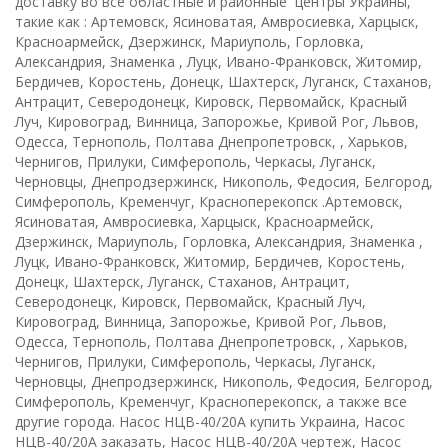
доставку во все областные и районные центры Украины,
такие как : Артемовск, Ясиноватая, Амвросиевка, Харцыск,
Красноармейск, Дзержинск, Мариуполь, Горловка,
Александрия, Знаменка , Луцк, Ивано-Франковск, Житомир,
Бердичев, Коростень, Донецк, Шахтерск, Луганск, Стаханов,
Антрацит, Северодонецк, Кировск, Первомайск, Красный
Луч, Кировоград, Винница, Запорожье, Кривой Рог, Львов,
Одесса, Тернополь, Полтава Днепропетровск, , Харьков,
Чернигов, Прилуки, Симферополь, Черкасы, Луганск,
Черновцы, Днепродзержинск, Никополь, Федосия, Белгород,
Симферополь, Кременчуг, Красноперекопск .Артемовск,
Ясиноватая, Амвросиевка, Харцыск, Красноармейск,
Дзержинск, Мариуполь, Горловка, Александрия, Знаменка ,
Луцк, Ивано-Франковск, Житомир, Бердичев, Коростень,
Донецк, Шахтерск, Луганск, Стаханов, Антрацит,
Северодонецк, Кировск, Первомайск, Красный Луч,
Кировоград, Винница, Запорожье, Кривой Рог, Львов,
Одесса, Тернополь, Полтава Днепропетровск, , Харьков,
Чернигов, Прилуки, Симферополь, Черкасы, Луганск,
Черновцы, Днепродзержинск, Никополь, Федосия, Белгород,
Симферополь, Кременчуг, Красноперекопск, а также все
другие города. Насос НЦВ-40/20А купить Украина, Насос
НЦВ-40/20А заказать, Насос НЦВ-40/20А чертеж, Насос