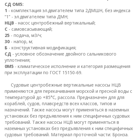
СД ОМ5:
1
- комплектация эл.двигателем типа 2ДМШН, без индекса
“1” - эл.двигателем типа ДМН;
НЦВ
- насос центробежный вертикальный;
С
- самовсасывающий;
25
- подача, м3/ч;
30
- напор, м;
Б
- конструктивная модификация;
СД
- условное обозначение двойного сальникового
уплотнения;
0М5
- климатическое исполнение и категория размещения
при эксплуатации по ГОСТ 15150-69.
Судовые центробежные вертикальные насосы НЦВ
применяются для перекачивания морской и пресной воды с
температурой до +85°С, рассола. Предназначен для для
кораблей, судов, плавсредств всех классов, типов и
назначений. Также насосы могут применяться в наземных
установках без предъявления к ним специфичных судовых
требований. Также насосы НЦВ могут применяться в
наземных установках без предъявления к ним специфичных
судовых требований. Материал проточной части: Бронза.